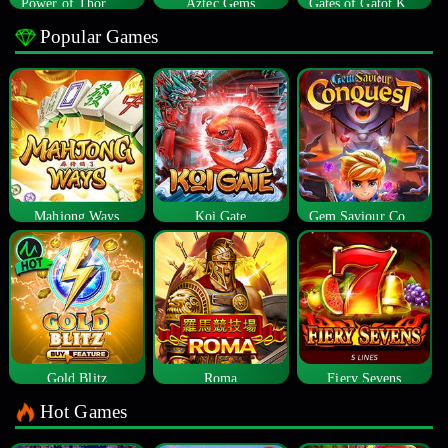
Power of Thor Megaways
Aztec Gems
Gates of Gatot Kaca
Popular Games
Mahjong Ways
Koi Gate
Gem Saviour Conquest
Gold Blitz
Roma
Fiery Sevens
Hot Games