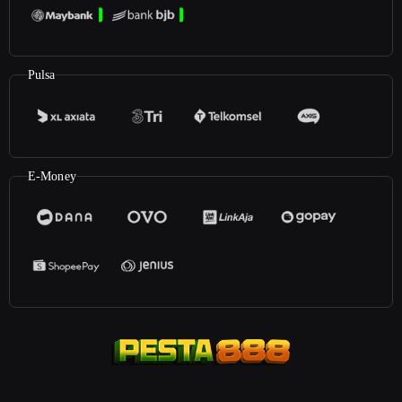
Pulsa
E-Money