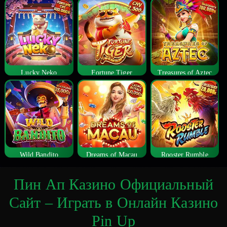
Lucky Neko
Fortune Tiger
Treasures of Aztec
Wild Bandito
Dreams of Macau
Rooster Rumble
Пин Ап Казино Официальный
Сайт – Играть в Онлайн Казино
Pin Up