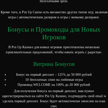
бесплатными spins.
Кроме того, в Pin Up Casino есть множество других типов игр, включая
игры с автоматическим дилером и игры с живыми дилерами.
Бонусы и Промокоды для Новых
Игроков
В Pin Up Казино для новых игроков приготовлены несколько
привлекательных предложений, чтобы начать играть с радостью.
Витрина Бонусов
Бонус на первый депозит – 125% до 50 000 рублей
10 бесплатных спин на любимые игры
Промокод WELCOME на 100% до 20 000 рублей
Для получения бонуса на первый депозит, вам нужно
зарегистрироваться на сайте Pin Up Казино, подтвердить свой email и
сделать первый депозит. Бонус будет автоматически зачислен на ваш
счет.