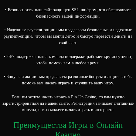
• Безопасность: наш сайт защищен SSL-шифром, что обеспечивает
безопасность вашей информации.
• Надежные payment-опции: мы предлагаем безопасные и надежные
payment-опции, чтобы вы могли легко и быстро перевести деньги на
свой счет.
• 24/7 поддержка: наша команда поддержки работает круглосуточно,
чтобы помочь вам в любое время.
• Бонусы и акции: мы предлагаем различные бонусы и акции, чтобы
помочь вам начать играть и улучшить вашу игру.
Если вы хотите начать играть в Pin Up Casino, то вам нужно
зарегистрироваться на нашем сайте. Регистрация занимает считанные
минуты, и вы сможете начать играть в интернете.
Преимущества Игры в Онлайн
Казино