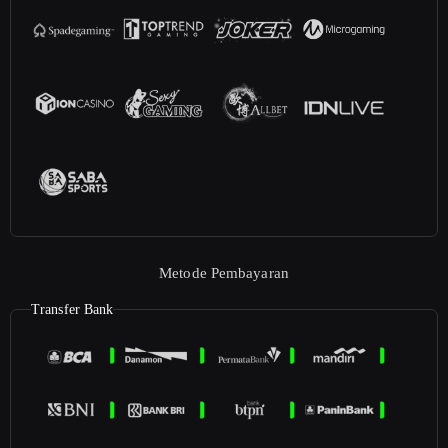
Metode Pembayaran
Transfer Bank