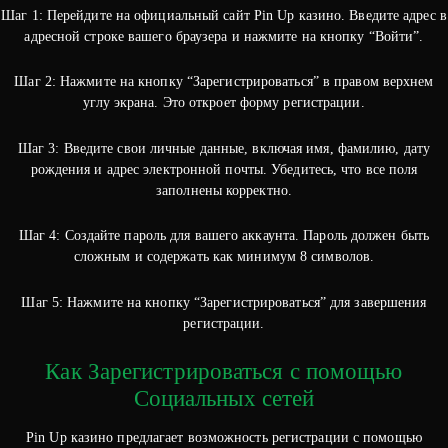
Шаг 1: Перейдите на официальный сайт Pin Up казино. Введите адрес в
адресной строке вашего браузера и нажмите на кнопку “Войти”.
Шаг 2: Нажмите на кнопку “Зарегистрироваться” в правом верхнем
углу экрана. Это откроет форму регистрации.
Шаг 3: Введите свои личные данные, включая имя, фамилию, дату
рождения и адрес электронной почты. Убедитесь, что все поля
заполнены корректно.
Шаг 4: Создайте пароль для вашего аккаунта. Пароль должен быть
сложным и содержать как минимум 8 символов.
Шаг 5: Нажмите на кнопку “Зарегистрироваться” для завершения
регистрации.
Как Зарегистрироваться с помощью
Социальных сетей
Pin Up казино предлагает возможность регистрации с помощью