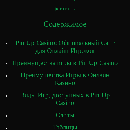
▶️ ИГРАТЬ
Содержимое
Pin Up Casino: Официальный Сайт
для Онлайн Игроков
Преимущества игры в Pin Up Casino
Преимущества Игры в Онлайн
Казино
Виды Игр, доступных в Pin Up
Casino
Слоты
Таблицы