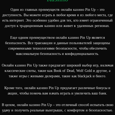
Один из главных преимуществ онлайн казино Pin Up – это
доступность. Вы можете играть в любое время и из любого места, где
есть интернет. Это особенно удобно для тех, кто имеет ограниченный
доступ к традиционным казино или живет в удаленных регионах.
Еще одним преимуществом онлайн казино Pin Up является
безопасность. Все транзакции и данные пользователей защищены
современными технологиями безопасности, чтобы обеспечить
максимальную безопасность и конфиденциальность.
Онлайн казино Pin Up также предлагает широкий выбор игр, включая
классические слоты, такие как Book of Dead, Wolf Gold и другие, а
также игры с живыми дилерами, такие как blackjack и бинго.
Кроме того, онлайн казино Pin Up предлагает различные бонусы и
акции, чтобы помочь вам начать играть и увеличить ваш банк.
В целом, онлайн казино Pin Up – это отличный способ испытать свою
удачу и получить реальные выигрыши, с комфортом и безопасностью.