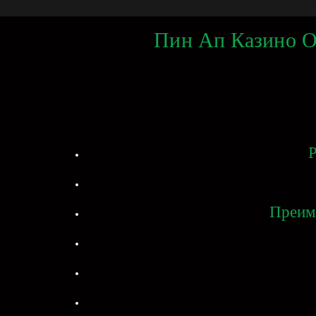
Пин Ап Казино О
P
Преим