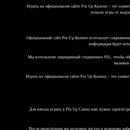
Играть на официальном сайте Pin Up Казино – это значит
лучшие игры от ведущ
Официальный сайт Pin Up Казино использует современны
информация будет исп
Мы используем защищенный соединение SSL, чтобы обе
включая
Играть на официальном сайте Pin Up Казино – это значит
Для начала играть в Pin Up Casino вам нужно зарегист
После регистрации вы получите доступ к игровому каби