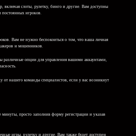
р, включая слоты, рулетку, бинго и другие. Вам доступны
и постоянных игроков.
ков. Вам не нужно беспокоиться о том, что ваша личная
хакеров и мошенников.
ы различные опции для управления вашими аккаунтами,
асность.
ку от нашего команды специалистов, если у вас возникнут
ые минуты, просто заполнив форму регистрации и указав
чные игры, рулетку и другие. Вам также будет доступен