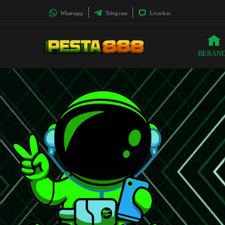
Whatsapp
Telegram
Livechat
BERAN