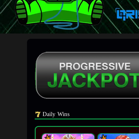
Daily Wins