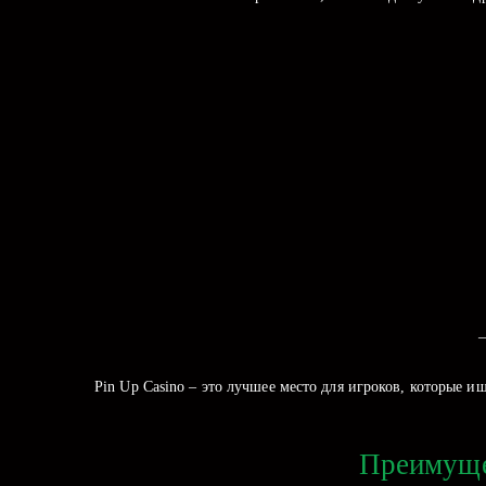
–
Pin Up Casino – это лучшее место для игроков, которые 
Преимуще