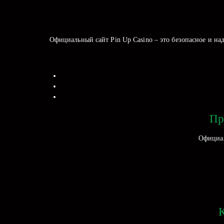
Официальный сайт Pin Up Casino – это безопасное и над
Пр
Официал