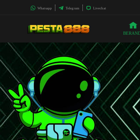
Whatsapp
Telegram
Livechat
BERAN