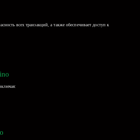
асность всех транзакций, а также обеспечивает доступ к
ino
включая:
o