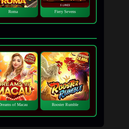
Roma
Fiery Sevens
Dreams of Macau
Rooster Rumble