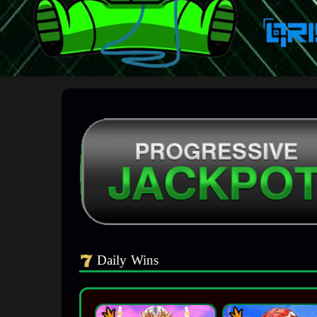
Daily Wins