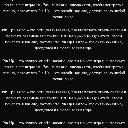
реальные выигрыши. Вам не нужно никуда ехать, чтобы поиграть в
казино, потому что Pin Up – это онлайн-казино, доступное из любой
точки мира.
Pin Up Casino – это официальный сайт, где вы можете играть онлайн и
получать реальные выигрыши. Вам не нужно никуда ехать, чтобы
поиграть в казино, потому что Pin Up Casino – это онлайн-казино,
доступное из любой точки мира.
Pin Up – это лучшее онлайн-казино, где вы можете играть и получать
реальные выигрыши. Вам не нужно никуда ехать, чтобы поиграть в
казино, потому что Pin Up – это онлайн-казино, доступное из любой
точки мира.
Pin Up Casino – это официальный сайт, где вы можете играть онлайн и
получать реальные выигрыши. Вам не нужно никуда ехать, чтобы
поиграть в казино, потому что Pin Up Casino – это онлайн-казино,
доступное из любой точки мира.
Pin Up – это лучшее онлайн-казино, где вы можете играть и получать