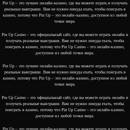
Pin Up – это лучшее онлайн-казино, где вы можете играть и получать
реальные выигрыши. Вам не нужно никуда ехать, чтобы поиграть в
казино, потому что Pin Up – это онлайн-казино, доступное из любой
точки мира.
Pin Up Casino – это официальный сайт, где вы можете играть онлайн и
получать реальные выигрыши. Вам не нужно никуда ехать, чтобы
поиграть в казино, потому что Pin Up Casino – это онлайн-казино,
доступное из любой точки мира.
Pin Up – это лучшее онлайн-казино, где вы можете играть и получать
реальные выигрыши. Вам не нужно никуда ехать, чтобы поиграть в
казино, потому что Pin Up – это онлайн-казино, доступное из любой
точки мира.
Pin Up Casino – это официальный сайт, где вы можете играть онлайн и
получать реальные выигрыши. Вам не нужно никуда ехать, чтобы
поиграть в казино, потому что Pin Up Casino – это онлайн-казино,
доступное из любой точки мира.
Pin Up – это лучшее онлайн-казино, где вы можете играть и получать