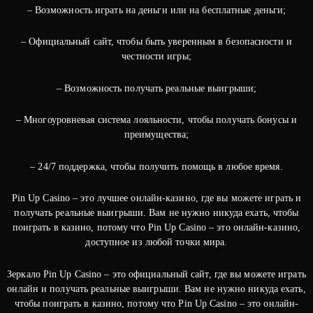
– Возможность играть на деньги или на бесплатные деньги;
– Официальный сайт, чтобы быть уверенным в безопасности и
честности игры;
– Возможность получать реальные выигрыши;
– Многоуровневая система лояльности, чтобы получать бонусы и
преимущества;
– 24/7 поддержка, чтобы получить помощь в любое время.
Pin Up Casino – это лучшее онлайн-казино, где вы можете играть и
получать реальные выигрыши. Вам не нужно никуда ехать, чтобы
поиграть в казино, потому что Pin Up Casino – это онлайн-казино,
доступное из любой точки мира.
Зеркало Pin Up Casino – это официальный сайт, где вы можете играть
онлайн и получать реальные выигрыши. Вам не нужно никуда ехать,
чтобы поиграть в казино, потому что Pin Up Casino – это онлайн-