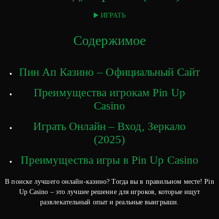
▶️ ИГРАТЬ
Содержимое
Пин Ап Казино – Официальный Сайт
Преимущества игрокам Pin Up
Casino
Играть Онлайн – Вход, Зеркало
(2025)
Преимущества игры в Pin Up Casino
В поиске лучшего онлайн-казино? Тогда вы в правильном месте! Pin
Up Casino – это лучшее решение для игроков, которые ищут
развлекательный опыт и реальные выигрыши.