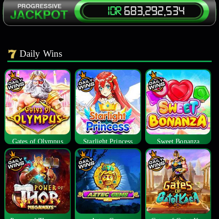
Daily Wins
Gates of Olympus
Starlight Princess
Sweet Bonanza