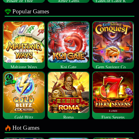
Power of Thor Megaways
Aztec Gems
Gates of Gatot Kaca
Popular Games
Mahjong Ways
Koi Gate
Gem Saviour Conquest
Gold Blitz
Roma
Fiery Sevens
Hot Games