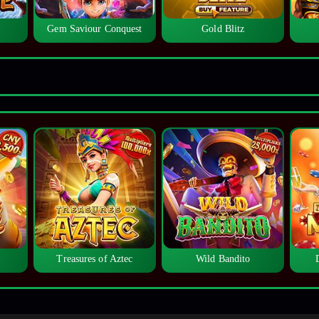
Gem Saviour Conquest
Gold Blitz
Treasures of Aztec
Wild Bandito