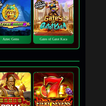
Aztec Gems
Gates of Gatot Kaca