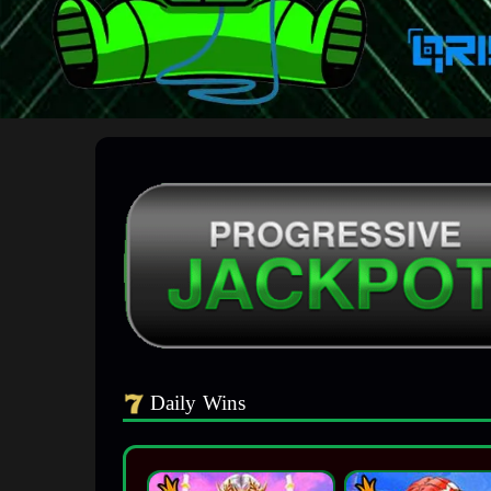
Daily Wins