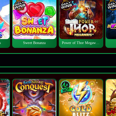
s
Sweet Bonanza
Power of Thor Megaways