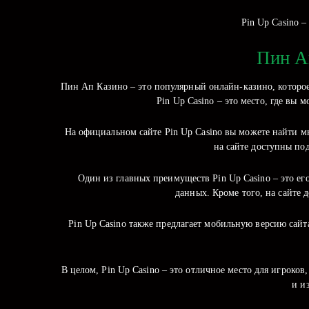
Pin Up Casino 
Пин А
Пин Ап Казино – это популярный онлайн-казино, которое
Pin Up Casino – это место, где вы 
На официальном сайте Pin Up Casino вы можете найти м
на сайте доступны по
Один из главных преимуществ Pin Up Casino – это ег
данных. Кроме того, на сайте 
Pin Up Casino также предлагает мобильную версию сайт
В целом, Pin Up Casino – это отличное место для игроков
и и