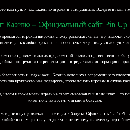
– это ваш путь к наслаждению играми и выигрышами. Входите и начните 
п Казино – Официальный сайт Pin Up 
 предлагает игрокам широкий спектр развлекательных игр, включая сло
можете играть в любое время и из любой точки мира, получая доступ к 
ножество привлекательных предложений, включая приветственные бону
дробные инструкции по регистрации и игре, а также информация о прав
о безопасность и надежность. Казино использует современные технолог
доступна круглосуточная поддержка, чтобы помочь игрокам в случае ка
а, чтобы игроки могли играть на своих смартфонах и планшетах. Это по
мира, получая доступ к играм и бонусам.
, которые ищут развлекательные игры и бонусы. Официальный сайт Pin U
з любой точки мира, получая доступ к огромному количеству игр и бону