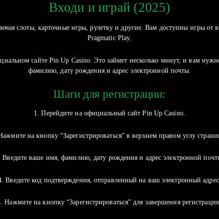
Входи и играй (2025)
ключая слоты, карточные игры, рулетку и другие. Вам доступны игры от 
Pragmatic Play.
иальном сайте Pin Up Casino. Это займет несколько минут, и вам нужно
фамилию, дату рождения и адрес электронной почты.
Шаги для регистрации:
1. Перейдите на официальный сайт Pin Up Casino.
 Нажмите на кнопку “Зарегистрироваться” в верхнем правом углу страни
. Введите ваше имя, фамилию, дату рождения и адрес электронной почт
4. Введите код подтверждения, отправленный на ваш электронный адрес
5. Нажмите на кнопку “Зарегистрироваться” для завершения регистрации