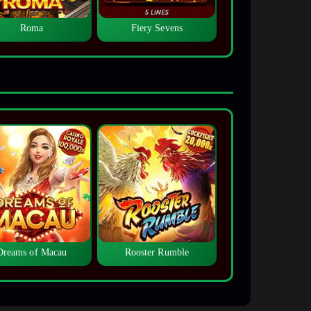
Roma
Fiery Sevens
Dreams of Macau
Rooster Rumble