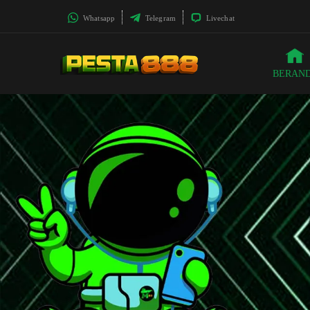
Whatsapp
Telegram
Livechat
BERAN