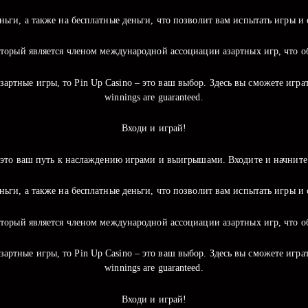
еньги, а также на бесплатные деньги, что позволит вам испытать игры и 
оторый является членом международной ассоциации азартных игр, что об
ртные игры, то Pin Up Casino – это ваш выбор. Здесь вы сможете играть 
winnings are guaranteed.
Входи и играй!
– это ваш путь к наслаждению играми и выигрышами. Входите и начните 
еньги, а также на бесплатные деньги, что позволит вам испытать игры и 
оторый является членом международной ассоциации азартных игр, что об
ртные игры, то Pin Up Casino – это ваш выбор. Здесь вы сможете играть 
winnings are guaranteed.
Входи и играй!