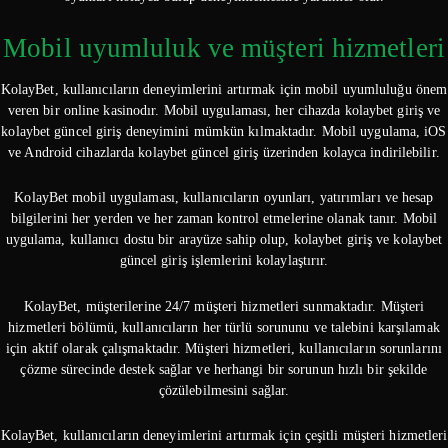
Mobil uyumluluk ve müşteri hizmetleri
KolayBet, kullanıcıların deneyimlerini artırmak için mobil uyumluluğu önem
veren bir online kasinodır. Mobil uygulaması, her cihazda kolaybet giriş ve
kolaybet güncel giriş deneyimini mümkün kılmaktadır. Mobil uygulama, iOS
ve Android cihazlarda kolaybet güncel giriş üzerinden kolayca indirilebilir.
KolayBet mobil uygulaması, kullanıcıların oyunları, yatırımları ve hesap
bilgilerini her yerden ve her zaman kontrol etmelerine olanak tanır. Mobil
uygulama, kullanıcı dostu bir arayüze sahip olup, kolaybet giriş ve kolaybet
güncel giriş işlemlerini kolaylaştırır.
KolayBet, müşterilerine 24/7 müşteri hizmetleri sunmaktadır. Müşteri
hizmetleri bölümü, kullanıcıların her türlü sorununu ve talebini karşılamak
için aktif olarak çalışmaktadır. Müşteri hizmetleri, kullanıcıların sorunlarını
çözme sürecinde destek sağlar ve herhangi bir sorunun hızlı bir şekilde
çözülebilmesini sağlar.
KolayBet, kullanıcıların deneyimlerini artırmak için çeşitli müşteri hizmetleri