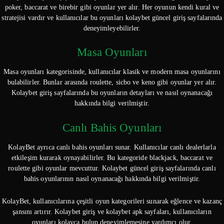
poker, baccarat ve birebir gibi oyunlar yer alır. Her oyunun kendi kural ve
stratejisi vardır ve kullanıcılar bu oyunları kolaybet güncel giriş sayfalarında
deneyimleyebilirler.
Masa Oyunları
Masa oyunları kategorisinde, kullanıcılar klasik ve modern masa oyunlarını
bulabilirler. Bunlar arasında roulette, sicbo ve keno gibi oyunlar yer alır.
Kolaybet giriş sayfalarında bu oyunların detayları ve nasıl oynanacağı
hakkında bilgi verilmiştir.
Canlı Bahis Oyunları
KolayBet ayrıca canlı bahis oyunları sunar. Kullanıcılar canlı dealerlarla
etkileşim kurarak oynayabilirler. Bu kategoride blackjack, baccarat ve
roulette gibi oyunlar mevcuttur. Kolaybet güncel giriş sayfalarında canlı
bahis oyunlarının nasıl oynanacağı hakkında bilgi verilmiştir.
KolayBet, kullanıcılarına çeşitli oyun kategorileri sunarak eğlence ve kazanç
şansını artırır. Kolaybet giriş ve kolaybet apk sayfaları, kullanıcıların
oyunları kolayca bulup deneyimlemesine yardımcı olur.