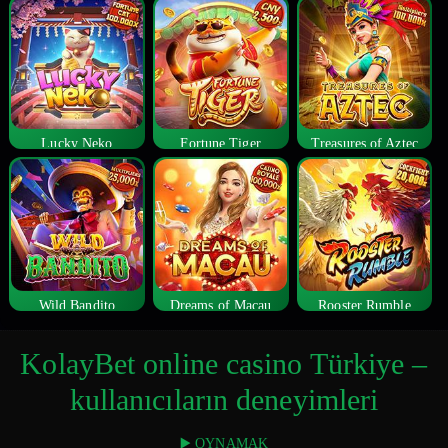
Lucky Neko
Fortune Tiger
Treasures of Aztec
Wild Bandito
Dreams of Macau
Rooster Rumble
KolayBet online casino Türkiye –
kullanıcıların deneyimleri
▶️ OYNAMAK