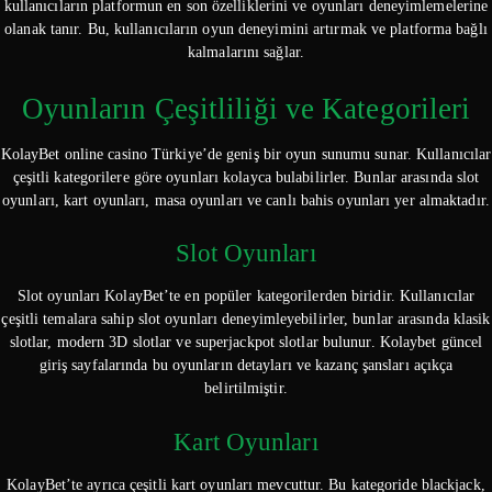
kullanıcıların platformun en son özelliklerini ve oyunları deneyimlemelerine
olanak tanır. Bu, kullanıcıların oyun deneyimini artırmak ve platforma bağlı
kalmalarını sağlar.
Oyunların Çeşitliliği ve Kategorileri
KolayBet online casino Türkiye’de geniş bir oyun sunumu sunar. Kullanıcılar
çeşitli kategorilere göre oyunları kolayca bulabilirler. Bunlar arasında slot
oyunları, kart oyunları, masa oyunları ve canlı bahis oyunları yer almaktadır.
Slot Oyunları
Slot oyunları KolayBet’te en popüler kategorilerden biridir. Kullanıcılar
çeşitli temalara sahip slot oyunları deneyimleyebilirler, bunlar arasında klasik
slotlar, modern 3D slotlar ve superjackpot slotlar bulunur. Kolaybet güncel
giriş sayfalarında bu oyunların detayları ve kazanç şansları açıkça
belirtilmiştir.
Kart Oyunları
KolayBet’te ayrıca çeşitli kart oyunları mevcuttur. Bu kategoride blackjack,