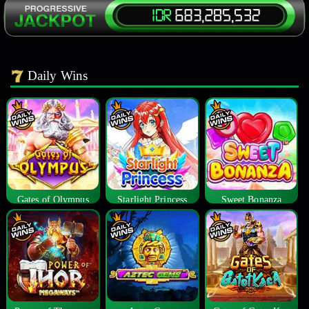
Daily Wins
Gates of Olympus
Starlight Princess
Sweet Bonanza