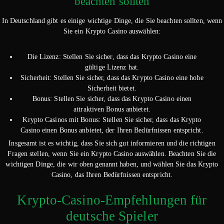
beachten sollten
In Deutschland gibt es einige wichtige Dinge, die Sie beachten sollten, wenn
Sie ein Krypto Casino auswählen:
Die Lizenz: Stellen Sie sicher, dass das Krypto Casino eine
gültige Lizenz hat.
Sicherheit: Stellen Sie sicher, dass das Krypto Casino eine hohe
Sicherheit bietet.
Bonus: Stellen Sie sicher, dass das Krypto Casino einen
attraktiven Bonus anbietet.
Krypto Casinos mit Bonus: Stellen Sie sicher, dass das Krypto
Casino einen Bonus anbietet, der Ihren Bedürfnissen entspricht.
Insgesamt ist es wichtig, dass Sie sich gut informieren und die richtigen
Fragen stellen, wenn Sie ein Krypto Casino auswählen. Beachten Sie die
wichtigen Dinge, die wir oben genannt haben, und wählen Sie das Krypto
Casino, das Ihren Bedürfnissen entspricht.
Krypto-Casino-Empfehlungen für
deutsche Spieler