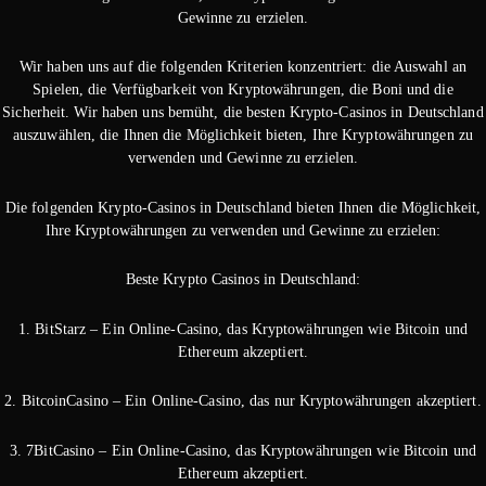
Gewinne zu erzielen.
Wir haben uns auf die folgenden Kriterien konzentriert: die Auswahl an
Spielen, die Verfügbarkeit von Kryptowährungen, die Boni und die
Sicherheit. Wir haben uns bemüht, die besten Krypto-Casinos in Deutschland
auszuwählen, die Ihnen die Möglichkeit bieten, Ihre Kryptowährungen zu
verwenden und Gewinne zu erzielen.
Die folgenden Krypto-Casinos in Deutschland bieten Ihnen die Möglichkeit,
Ihre Kryptowährungen zu verwenden und Gewinne zu erzielen:
Beste Krypto Casinos in Deutschland:
1. BitStarz – Ein Online-Casino, das Kryptowährungen wie Bitcoin und
Ethereum akzeptiert.
2. BitcoinCasino – Ein Online-Casino, das nur Kryptowährungen akzeptiert.
3. 7BitCasino – Ein Online-Casino, das Kryptowährungen wie Bitcoin und
Ethereum akzeptiert.