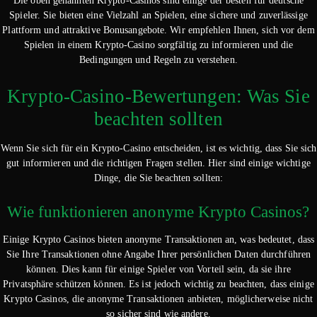
Die oben genannten Krypto-Casinos sind einige der besten für deutsche
Spieler. Sie bieten eine Vielzahl an Spielen, eine sichere und zuverlässige
Plattform und attraktive Bonusangebote. Wir empfehlen Ihnen, sich vor dem
Spielen in einem Krypto-Casino sorgfältig zu informieren und die
Bedingungen und Regeln zu verstehen.
Krypto-Casino-Bewertungen: Was Sie
beachten sollten
Wenn Sie sich für ein Krypto-Casino entscheiden, ist es wichtig, dass Sie sich
gut informieren und die richtigen Fragen stellen. Hier sind einige wichtige
Dinge, die Sie beachten sollten:
Wie funktionieren anonyme Krypto Casinos?
Einige Krypto Casinos bieten anonyme Transaktionen an, was bedeutet, dass
Sie Ihre Transaktionen ohne Angabe Ihrer persönlichen Daten durchführen
können. Dies kann für einige Spieler von Vorteil sein, da sie ihre
Privatsphäre schützen können. Es ist jedoch wichtig zu beachten, dass einige
Krypto Casinos, die anonyme Transaktionen anbieten, möglicherweise nicht
so sicher sind wie andere.