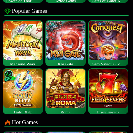
Power of Thor Megaways
Aztec Gems
Gates of Gatot Kaca
Popular Games
Mahjong Ways
Koi Gate
Gem Saviour Conquest
Gold Blitz
Roma
Fiery Sevens
Hot Games