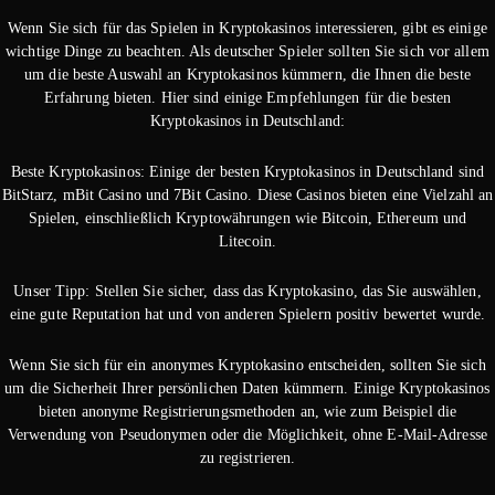
Wenn Sie sich für das Spielen in Kryptokasinos interessieren, gibt es einige
wichtige Dinge zu beachten. Als deutscher Spieler sollten Sie sich vor allem
um die beste Auswahl an Kryptokasinos kümmern, die Ihnen die beste
Erfahrung bieten. Hier sind einige Empfehlungen für die besten
Kryptokasinos in Deutschland:
Beste Kryptokasinos: Einige der besten Kryptokasinos in Deutschland sind
BitStarz, mBit Casino und 7Bit Casino. Diese Casinos bieten eine Vielzahl an
Spielen, einschließlich Kryptowährungen wie Bitcoin, Ethereum und
Litecoin.
Unser Tipp: Stellen Sie sicher, dass das Kryptokasino, das Sie auswählen,
eine gute Reputation hat und von anderen Spielern positiv bewertet wurde.
Wenn Sie sich für ein anonymes Kryptokasino entscheiden, sollten Sie sich
um die Sicherheit Ihrer persönlichen Daten kümmern. Einige Kryptokasinos
bieten anonyme Registrierungsmethoden an, wie zum Beispiel die
Verwendung von Pseudonymen oder die Möglichkeit, ohne E-Mail-Adresse
zu registrieren.