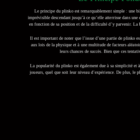
Le principe du plinko est remarquablement simple : une bill
imprévisible descendant jusqu’à ce qu’elle atterrisse dans une
en fonction de sa position et de la difficulté d’y parvenir. L
Il est important de noter que l’issue d’une partie de plinko es
aux lois de la physique et à une multitude de facteurs aléatoi
leurs chances de succès. Bien que ces tentativ
La popularité du plinko est également due à sa simplicité et à
joueurs, quel que soit leur niveau d’expérience. De plus, le p