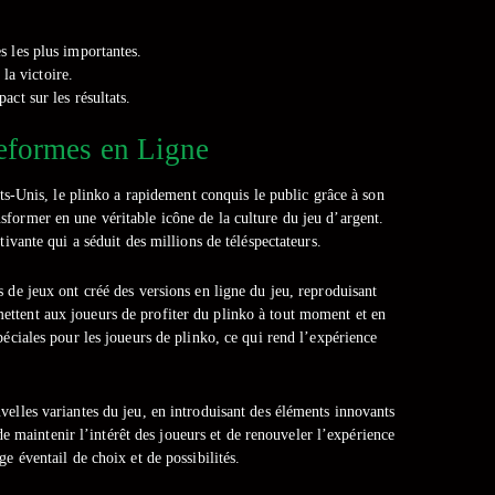
s les plus importantes.
la victoire.
ct sur les résultats.
teformes en Ligne
-Unis, le plinko a rapidement conquis le public grâce à son
ansformer en une véritable icône de la culture du jeu d’argent.
tivante qui a séduit des millions de téléspectateurs.
 de jeux ont créé des versions en ligne du jeu, reproduisant
rmettent aux joueurs de profiter du plinko à tout moment et en
péciales pour les joueurs de plinko, ce qui rend l’expérience
velles variantes du jeu, en introduisant des éléments innovants
e maintenir l’intérêt des joueurs et de renouveler l’expérience
e éventail de choix et de possibilités.