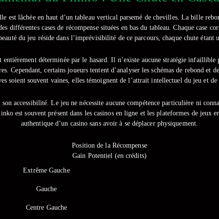
e est lâchée en haut d’un tableau vertical parsemé de chevilles. La bille rebon
 des différentes cases de récompense situées en bas du tableau. Chaque case co
a beauté du jeu réside dans l’imprévisibilité de ce parcours, chaque chute étan
t entièrement déterminée par le hasard. Il n’existe aucune stratégie infaillible p
res. Cependant, certains joueurs tentent d’analyser les schémas de rebond et de p
es soient souvent vaines, elles témoignent de l’attrait intellectuel du jeu et de
 son accessibilité. Le jeu ne nécessite aucune compétence particulière ni connai
linko est souvent présent dans les casinos en ligne et les plateformes de jeux e
authentique d’un casino sans avoir à se déplacer physiquement.
Position de la Récompense
Gain Potentiel (en crédits)
Extrême Gauche
Gauche
Centre Gauche