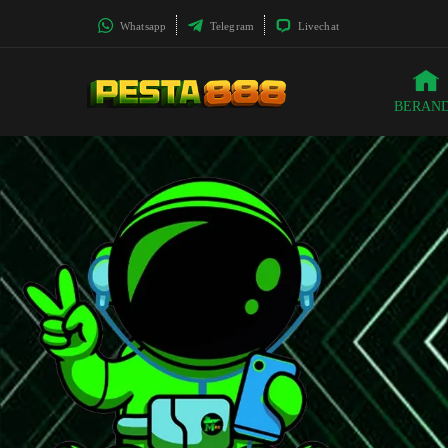
Whatsapp
Telegram
Livechat
BERAN