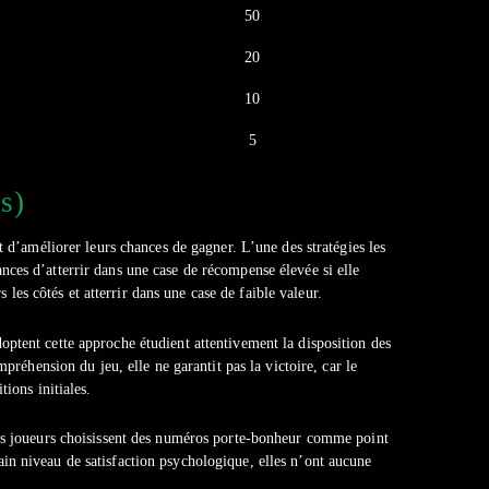
50
20
10
5
s)
t d’améliorer leurs chances de gagner. L’une des stratégies les
hances d’atterrir dans une case de récompense élevée si elle
 les côtés et atterrir dans une case de faible valeur.
adoptent cette approche étudient attentivement la disposition des
mpréhension du jeu, elle ne garantit pas la victoire, car le
ions initiales.
rtains joueurs choisissent des numéros porte-bonheur comme point
tain niveau de satisfaction psychologique, elles n’ont aucune