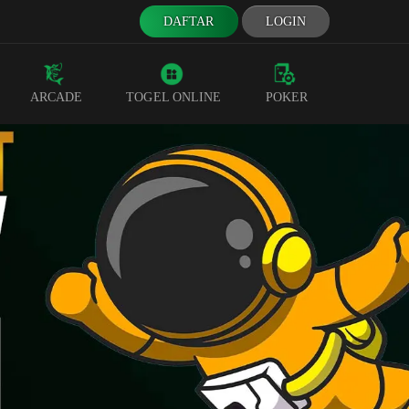
DAFTAR
LOGIN
ARCADE
TOGEL ONLINE
POKER