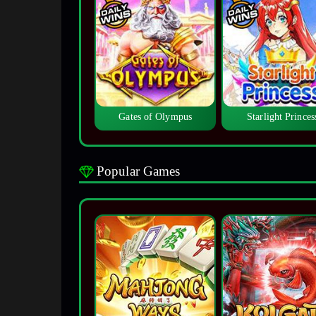
Gates of Olympus
Starlight Princes
Popular Games