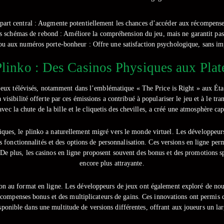
part central : Augmente potentiellement les chances d’accéder aux récompense
s schémas de rebond : Améliore la compréhension du jeu, mais ne garantit pas 
n ou aux numéros porte-bonheur : Offre une satisfaction psychologique, sans impa
linko : Des Casinos Physiques aux Pla
ux télévisés, notamment dans l’emblématique « The Price is Right » aux États
visibilité offerte par ces émissions a contribué à populariser le jeu et à le tr
ec la chute de la bille et le cliquetis des chevilles, a créé une atmosphère cap
iques, le plinko a naturellement migré vers le monde virtuel. Les développeurs
s fonctionnalités et des options de personnalisation. Ces versions en ligne pe
 De plus, les casinos en ligne proposent souvent des bonus et des promotions s
encore plus attrayante.
ion au format en ligne. Les développeurs de jeux ont également exploré de nou
récompenses bonus et des multiplicateurs de gains. Ces innovations ont permis d
sponible dans une multitude de versions différentes, offrant aux joueurs un larg