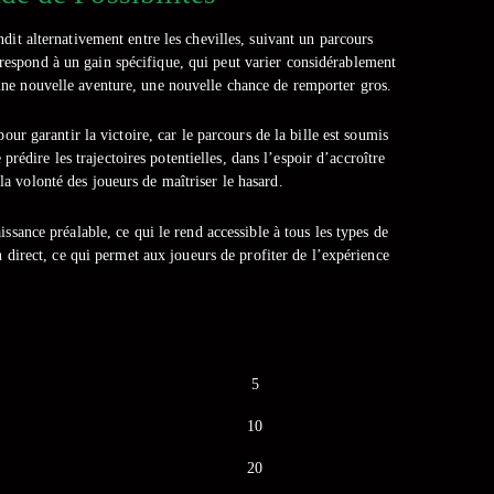
dit alternativement entre les chevilles, suivant un parcours
rrespond à un gain spécifique, qui peut varier considérablement
t une nouvelle aventure, une nouvelle chance de remporter gros.
our garantir la victoire, car le parcours de la bille est soumis
rédire les trajectoires potentielles, dans l’espoir d’accroître
 la volonté des joueurs de maîtriser le hasard.
ssance préalable, ce qui le rend accessible à tous les types de
n direct, ce qui permet aux joueurs de profiter de l’expérience
5
10
20