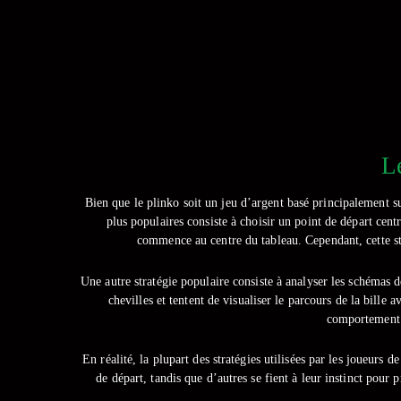
L
Bien que le plinko soit un jeu d’argent basé principalement su
plus populaires consiste à choisir un point de départ centr
commence au centre du tableau. Cependant, cette strat
Une autre stratégie populaire consiste à analyser les schémas de
chevilles et tentent de visualiser le parcours de la bille 
comportement d
En réalité, la plupart des stratégies utilisées par les joueurs
de départ, tandis que d’autres se fient à leur instinct pour