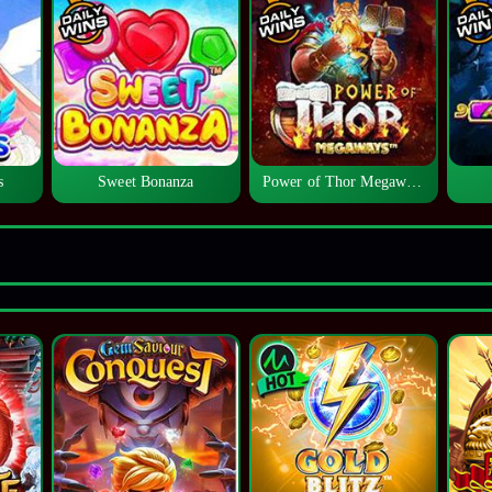
s
Sweet Bonanza
Power of Thor Megaways