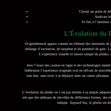
Choisir un point de dé
Analyser le
Se fier à l’intuitio
L’Évolution du P
Originellement apparu comme un élément des émissions de je
mélange d’excitation, de suspense et de potentiel de gain. La 
L’expérience visuelle et sonore unique du plinko, av
Avec l’essor des casinos en ligne et des technologies numér
fidèlement l’expérience originale tout en offrant de nouvelle
tout lieu, sans avoir à se déplacer dans un casino physique.
L’évolution du plinko ne s’est pas limitée à sa simple adaptat
tels que des tableaux de chevilles de différentes formes, des 
ludique. Aujourd’hui, le plinko est di