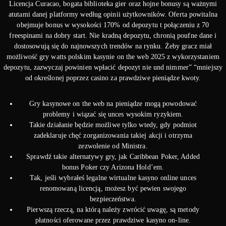
Licencja Curacao, bogata biblioteka gier oraz hojne bonusy są ważnymi
atutami danej platformy według opinii użytkowników. Oferta powitalna
obejmuje bonus w wysokości 170% od depozytu t połączeniu z 70
freespinami na dobry start. Nie kradną depozytu, chronią poufne dane i
dostosowują się do najnowszych trendów na rynku. Żeby gracz miał
możliwość gry watts polskim kasynie on the web 2025 z wykorzystaniem
depozytu, zazwyczaj powinien wpłacić depozyt nie und nimmer” “mniejszy
od określonej poprzez casino za prawdziwe pieniądze kwoty.
Gry kasynowe on the web na pieniądze mogą powodować
problemy i wiązać się unces wysokim ryzykiem.
Takie działanie będzie możliwe tylko wtedy, gdy podmiot
zadeklaruje chęć zorganizowania takiej akcji i otrzyma
zezwolenie od Ministra.
Sprawdź takie alternatywy gry, jak Caribbean Poker, Added
bonus Poker czy Arizona Hold’em.
Tak, jeśli wybrałeś legalne wirtualne kasyno online unces
renomowaną licencją, możesz być pewien swojego
bezpieczeństwa.
Pierwszą rzeczą, na którą należy zwrócić uwagę, są metody
płatności oferowane przez prawdziwe kasyno on-line.