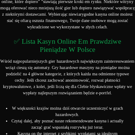
online, które dopiero” “stawiają pierwsze kroki em rynku. Niektóre witryny
mogą oferować nieco mniejszą ilość gier lub dopiero nawiązywać współpracę
z niektórymi dostawcami. Wybierając niewiarygodne kasyna online możesz
stać się ofiarą oszusta finansowego, Twoje dane osobowe mogą zostać
wykradzione we wykorzystane w złych celach.
✅ Lista Kasyn Online Em Prawdziwe
Pieniądze W Polsce
Wśród najpopularniejszych gier hazardowych największym zainteresowaniem
wciąż cieszą się automaty. Gry hazardowe maszyny na pieniądze można
podzielić na 4 główne kategorie, z których każda ma odmienne typowe
cechy. Jeśli chcesz zachować anonimowość, rozważ płatności
kryptowalutowe, z kolei, jeśli liczą się dla CIebie błyskawiczne wpłaty we
wypłaty najlepszym rozwiązaniem będzie e-portfel.
W większości krajów można dziś otwarcie uczestniczyć w grach
hazardowych.
Czytaj dalej, aby poznać nasze rekomendowane kasyna i actually
zacząć grać wspaniałą rozrywkę już teraz.
Kasyna on the internet z szybkimi wypłatami są idealnym