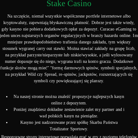
Stake Casino
Na szczęście, niemal wszystkie współczesne portfele internetowe albo
kryptowaluty, zapewniają błyskawiczną płatność. Dobrze jest także wtedy,
gdy kasyno nie pobiera dodatkowych opłat za depozyt. Curacao eGaming to
jeden unces najstarszych organów regulacyjnych w branży hazardu online. Im
mniejsze prawdopodobieństwo trafienia danego zakładu, tym większy
stosunek wygranej carry out stawki. Można stawiać zakłady na grupę liczb,
na przykład parzyste/nieparzyste lub niskie/wysokie, a jeśli wylosowany
numer dopasuje się do niego, wygrana trafi na konto gracza. Dodatkowe
funkcje slotów mogą mieć” “formę darmowych spinów, symboli specjalnych,
na przykład Wild czy Spread, re-spinów, jackpotów, rozszerzających się
symboli czy powiększającej się planszy.
Na naszej stronie można znaleźć propozycje najlepszych kasyn
online z depozytem.
Poniżej znajdziesz dokładne zestawienie zalet my partner and i
wad polskich kasyn na pieniądze.
Kasyno jest nadzorowane przez spółkę Skarbu Państwa
Totalizator Sportowy.
Responsywne strony internetowe pozwalają grać w gry z poziomu telefonów