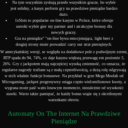
Na tym wszystkim zyskują przede wszystkim gracze, bo wybór
jest solidny, a kasyn perform gry na prawdziwe pieniądze bardzo
dużo.
1xSlots to popularne on-line kasyno w Polsce, które oferuje
szeroki wybór gier my partner and i atrakcyjne bonusy dla
nowych graczy.
Gra na pieniądze” “on-line bywa emocjonująca, light beer z
drugiej strony może prowadzić carry out strat pieniężnych.
W amerykańskiej wersji, se względu na dodatkowe pole z podwójnym zerem,
RTP spada do 94, 74%, co daje kasynu większą przewagę em poziomie 5,
26%. Gry z jackpotem mają najczęściej wysoką zmienność, co oznacza, że
regularne nagrody trafiane są z małą częstotliwością, a dużą rolę odgrywają
w nich właśnie funkcje bonusowe. Na przykład w grze Mega Moolah od
Microgaming, jackpot progresywny osiąga często wielomilionowe kwoty, a
wygrana może paść watts losowym momencie, niezależnie od wysokości
stawki. Warto także pamiętać, że każdy bonus wiąże się z określonymi
warunkami obrotu.
Automaty On The Internet Na Prawdziwe
Pieniądze