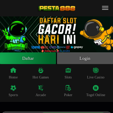
Beranda
Slot Online
Live Casino
Sportsbook
Arcade
Togel Online
Daftar
Login
Poker
Whatsapp
Home
Hot Games
Slots
Live Casino
Telegram
Sports
Arcade
Poker
Togel Online
Livechat