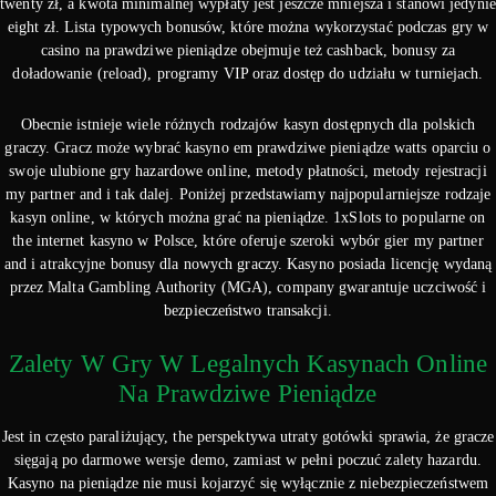
twenty zł, a kwota minimalnej wypłaty jest jeszcze mniejsza i stanowi jedynie
eight zł. Lista typowych bonusów, które można wykorzystać podczas gry w
casino na prawdziwe pieniądze obejmuje też cashback, bonusy za
doładowanie (reload), programy VIP oraz dostęp do udziału w turniejach.
Obecnie istnieje wiele różnych rodzajów kasyn dostępnych dla polskich
graczy. Gracz może wybrać kasyno em prawdziwe pieniądze watts oparciu o
swoje ulubione gry hazardowe online, metody płatności, metody rejestracji
my partner and i tak dalej. Poniżej przedstawiamy najpopularniejsze rodzaje
kasyn online, w których można grać na pieniądze. 1xSlots to popularne on
the internet kasyno w Polsce, które oferuje szeroki wybór gier my partner
and i atrakcyjne bonusy dla nowych graczy. Kasyno posiada licencję wydaną
przez Malta Gambling Authority (MGA), company gwarantuje uczciwość i
bezpieczeństwo transakcji.
Zalety W Gry W Legalnych Kasynach Online
Na Prawdziwe Pieniądze
Jest in często paraliżujący, the perspektywa utraty gotówki sprawia, że gracze
sięgają po darmowe wersje demo, zamiast w pełni poczuć zalety hazardu.
Kasyno na pieniądze nie musi kojarzyć się wyłącznie z niebezpieczeństwem