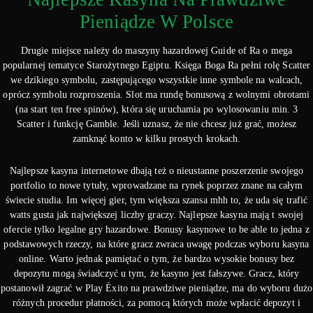
Pieniądze W Polsce
Drugie miejsce należy do maszyny hazardowej Guide of Ra o mega
popularnej tematyce Starożytnego Egiptu. Księga Boga Ra pełni rolę Scatter
we dzikiego symbolu, zastępującego wszystkie inne symbole na walcach,
oprócz symbolu rozproszenia. Slot ma rundę bonusową z wolnymi obrotami
(na start ten free spinów), która się uruchamia po wylosowaniu min. 3
Scatter i funkcję Gamble. Jeśli uznasz, że nie chcesz już grać, możesz
zamknąć konto w kilku prostych krokach.
Najlepsze kasyna internetowe dbają też o nieustanne poszerzenie swojego
portfolio to nowe tytuły, wprowadzane na rynek poprzez znane na całym
świecie studia. Im więcej gier, tym większa szansa mhh to, że uda się trafić
watts gusta jak największej liczby graczy. Najlepsze kasyna mają t swojej
ofercie tylko legalne gry hazardowe. Bonusy kasynowe to be able to jedna z
podstawowych rzeczy, na które gracz zwraca uwagę podczas wyboru kasyna
online. Warto jednak pamiętać o tym, że bardzo wysokie bonusy bez
depozytu mogą świadczyć u tym, że kasyno jest fałszywe. Gracz, który
postanowił zagrać w Play Éxito na prawdziwe pieniądze, ma do wyboru dużo
różnych procedur płatności, za pomocą których może wpłacić depozyt i