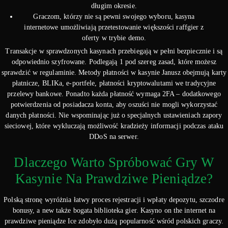
długim okresie.
Graczom, którzy nie są pewni swojego wyboru, kasyna
internetowe umożliwiają przetestowanie większości raffgier z
oferty w trybie demo.
Transakcje w sprawdzonych kasynach przebiegają w pełni bezpiecznie i są
odpowiednio szyfrowane. Podlegają 1 pod szereg zasad, które możesz
sprawdzić w regulaminie. Metody płatności w kasynie Janusz obejmują karty
płatnicze, BLIKa, e-portfele, płatności kryptowalutami we tradycyjne
przelewy bankowe. Ponadto każda płatność wymaga 2FA – dodatkowego
potwierdzenia od posiadacza konta, aby oszuści nie mogli wykorzystać
danych płatności. Nie wspominając już o specjalnych ustawieniach zapory
sieciowej, które wykluczają możliwość kradzieży informacji podczas ataku
DDoS na serwer.
Dlaczego Warto Spróbować Gry W
Kasynie Na Prawdziwe Pieniądze?
Polską stronę wyróżnia łatwy proces rejestracji i wpłaty depozytu, szczodre
bonusy, a new także bogata biblioteka gier. Kasyno on the internet na
prawdziwe pieniądze Ice zdobyło dużą popularność wśród polskich graczy.