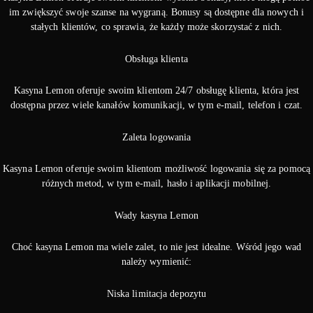
im zwiększyć swoje szanse na wygraną. Bonusy są dostępne dla nowych i
stałych klientów, co sprawia, że każdy może skorzystać z nich.
Obsługa klienta
Kasyna Lemon oferuje swoim klientom 24/7 obsługę klienta, która jest
dostępna przez wiele kanałów komunikacji, w tym e-mail, telefon i czat.
Zaleta logowania
Kasyna Lemon oferuje swoim klientom możliwość logowania się za pomocą
różnych metod, w tym e-mail, hasło i aplikacji mobilnej.
Wady kasyna Lemon
Choć kasyna Lemon ma wiele zalet, to nie jest idealne. Wśród jego wad
należy wymienić:
Niska limitacja depozytu