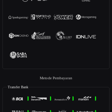
Metode Pembayaran
Transfer Bank