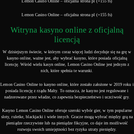
Lemon Casino Online – oficjalna strona pl (+155 fs)
Lemon Casino Online – oficjalna strona pl (+155 fs)
Witryna kasyno online z oficjalną
licencją
W dzisiejszym świecie, w którym coraz więcej ludzi decyduje się na grę w
kasyno online, ważne jest, aby wybrać kasyno, które posiada oficjalną
licencję. Wśród wielu kasyn online, Lemon Casino Online jest jednym z
nich, które spełnia te warunki.
Lemon Casino Online to kasyno online, które zostało założone w 2019 roku i
posiada licencję z rządu Malty. To oznacza, że kasyno jest regulowane i
nadzorowane przez władze, co zapewnia bezpieczeństwo i uczciwość gry.
Kasyno Lemon Casino Online oferuje szeroki wybór gier, w tym popularne
sloty, ruletke, blackjacki i wiele innych. Gracze mogą wybrać między grą na
pieniądze rzeczywiste lub na pieniądze fikcyjne, co daje im możliwość
rozwoju swoich umiejętności bez ryzyka utraty pieniędzy.