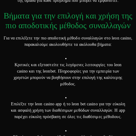
της ομάδα για κάθε πρόβλημα που μπορεί να εμφανιστεί.
Βήματα για την επιλογή και χρήση της
πιο αποδοτικής μέθοδος συναλλαγών
Για να επιλέξετε την πιο αποδοτική μέθοδο συναλλαγών στο leon casino,
παρακαλούμε ακολουθήστε τα ακόλουθα βήματα:
Κριτικές και εξεταστείτε τις λεγόμενες λειτουργίες του leon
casino και της leonbet. Πληροφορίες για την εμπειρία των
χρηστών μπορούν να βοηθήσουν στην επιλογή της καλύτερης
μέθοδος.
Επιλέξτε την leon casino app ή το leon bet casino για την εύκολη
και ασφαλή χρήση των διαθέσιμων μεθόδων συναλλαγών. Η app
παρέχει εύκολη πρόσβαση σε όλες τις διαθέσιμες μέθοδους.