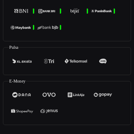
Pulsa
E-Money