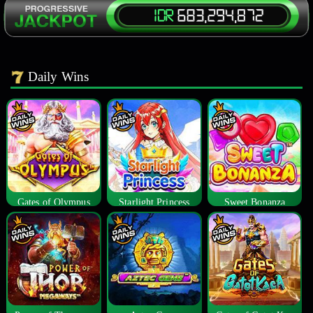
Daily Wins
Gates of Olympus
Starlight Princess
Sweet Bonanza