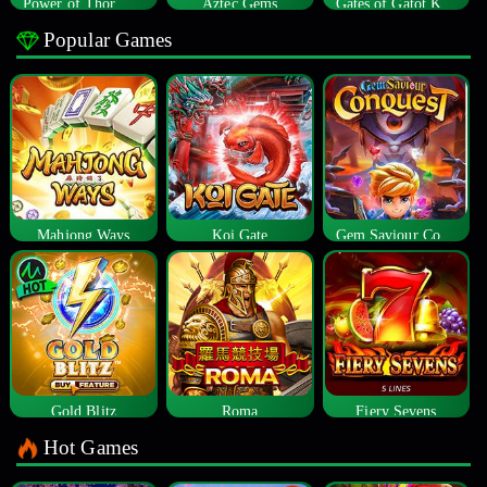
Power of Thor Megaways
Aztec Gems
Gates of Gatot Kaca
Popular Games
Mahjong Ways
Koi Gate
Gem Saviour Conquest
Gold Blitz
Roma
Fiery Sevens
Hot Games