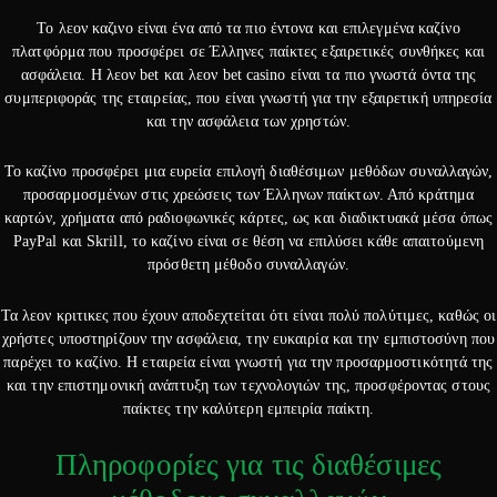
Το λεον καζινο είναι ένα από τα πιο έντονα και επιλεγμένα καζίνο
πλατφόρμα που προσφέρει σε Έλληνες παίκτες εξαιρετικές συνθήκες και
ασφάλεια. Η λεον bet και λεον bet casino είναι τα πιο γνωστά όντα της
συμπεριφοράς της εταιρείας, που είναι γνωστή για την εξαιρετική υπηρεσία
και την ασφάλεια των χρηστών.
Το καζίνο προσφέρει μια ευρεία επιλογή διαθέσιμων μεθόδων συναλλαγών,
προσαρμοσμένων στις χρεώσεις των Έλληνων παίκτων. Από κράτημα
καρτών, χρήματα από ραδιοφωνικές κάρτες, ως και διαδικτυακά μέσα όπως
PayPal και Skrill, το καζίνο είναι σε θέση να επιλύσει κάθε απαιτούμενη
πρόσθετη μέθοδο συναλλαγών.
Τα λεον κριτικες που έχουν αποδεχτείται ότι είναι πολύ πολύτιμες, καθώς οι
χρήστες υποστηρίζουν την ασφάλεια, την ευκαιρία και την εμπιστοσύνη που
παρέχει το καζίνο. Η εταιρεία είναι γνωστή για την προσαρμοστικότητά της
και την επιστημονική ανάπτυξη των τεχνολογιών της, προσφέροντας στους
παίκτες την καλύτερη εμπειρία παίκτη.
Πληροφορίες για τις διαθέσιμες