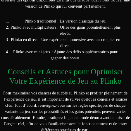
diversité des options disponibles garantit que chaque joueur peut trouver une
version de Plinko qui lui convient parfaitement.
Plinko traditionnel : La version classique du jeu.
Plinko avec multiplicateurs : Offre des gains potentiellement plus
élevés.
Plinko en direct : Une expérience immersive avec un croupier en
direct.
Plinko avec mini-jeux : Ajoute des défis supplémentaires pour
gagner des bonus.
Conseils et Astuces pour Optimiser
Votre Expérience de Jeu au Plinko
Pour maximiser vos chances de succès au Plinko et profiter pleinement de
l’expérience de jeu, il est important de suivre quelques conseils et astuces
clés. Tout d’abord, renseignez-vous sur les règles spécifiques de chaque
variante du jeu, car les probabilités et les gains potentiels peuvent varier
considérablement. Ensuite, pratiquez le jeu en mode démo avant de miser de
l’argent réel, afin de vous familiariser avec le fonctionnement et de tester
différentes stratégies de pari.