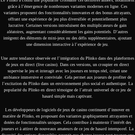
Le Plinko a connu une popularité croissante ces dernières années, notamment
grâce à l’émergence de nombreuses variantes modernes en ligne. Ces
variantes proposent des fonctionnalités innovantes et des bonus attrayants,
offrant une expérience de jeu plus diversifiée et potentiellement plus
lucrative. Certaines versions introduisent des multiplicateurs de gain
aléatoires, augmentant considérablement les gains potentiels. D’autres
intègrent des éléments de mini-jeux ou des défis supplémentaires, ajoutant
une dimension interactive à l’expérience de jeu.
Une autre tendance observée est l’intégration du Plinko dans des plateformes
de jeux en direct (live casino). Dans ces versions, un croupier en direct
supervise le jeu et interagit avec les joueurs en temps réel, créant une
ambiance immersive et conviviale. Cela permet aux joueurs de profiter de
l’excitation du Plinko dans un environnement plus social et authentique. La
popularité du Plinko en direct témoigne de l’attrait universel de ce jeu de
hasard simple mais captivant.
Les développeurs de logiciels de jeux de casino continuent d’innover en
matière de Plinko, en proposant des variantes graphiquement attrayantes et
dotées de fonctionnalités uniques. Cela contribue à maintenir l’intérêt des
joueurs et à attirer de nouveaux amateurs de ce jeu de hasard intemporel. La