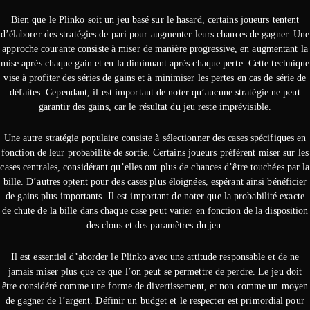
Bien que le Plinko soit un jeu basé sur le hasard, certains joueurs tentent
d’élaborer des stratégies de pari pour augmenter leurs chances de gagner. Une
approche courante consiste à miser de manière progressive, en augmentant la
mise après chaque gain et en la diminuant après chaque perte. Cette technique
vise à profiter des séries de gains et à minimiser les pertes en cas de série de
défaites. Cependant, il est important de noter qu’aucune stratégie ne peut
garantir des gains, car le résultat du jeu reste imprévisible.
Une autre stratégie populaire consiste à sélectionner des cases spécifiques en
fonction de leur probabilité de sortie. Certains joueurs préfèrent miser sur les
cases centrales, considérant qu’elles ont plus de chances d’être touchées par la
bille. D’autres optent pour des cases plus éloignées, espérant ainsi bénéficier
de gains plus importants. Il est important de noter que la probabilité exacte
de chute de la bille dans chaque case peut varier en fonction de la disposition
des clous et des paramètres du jeu.
Il est essentiel d’aborder le Plinko avec une attitude responsable et de ne
jamais miser plus que ce que l’on peut se permettre de perdre. Le jeu doit
être considéré comme une forme de divertissement, et non comme un moyen
de gagner de l’argent. Définir un budget et le respecter est primordial pour