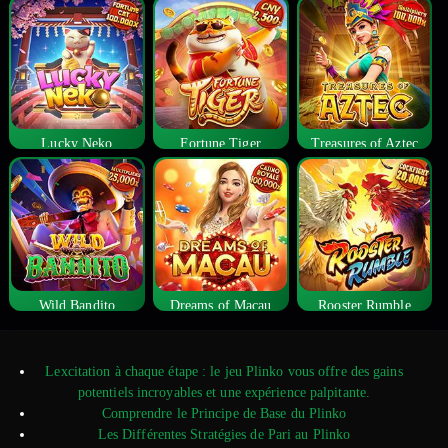
Lucky Neko
Fortune Tiger
Treasures of Aztec
Wild Bandito
Dreams of Macau
Rooster Rumble
Lexcitation à chaque étape : le jeu Plinko vous offre des gains
potentiels incroyables et une expérience palpitante.
Comprendre le Principe de Base du Plinko
Les Différentes Stratégies de Pari au Plinko