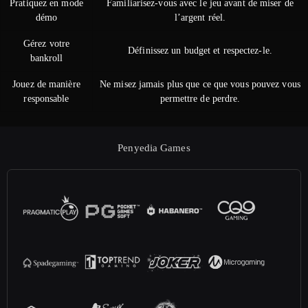
Pratiquez en mode
Familiarisez-vous avec le jeu avant de miser de
démo
l’argent réel.
Gérez votre
Définissez un budget et respectez-le.
bankroll
Jouez de manière
Ne misez jamais plus que ce que vous pouvez vous
responsable
permettre de perdre.
Penyedia Games