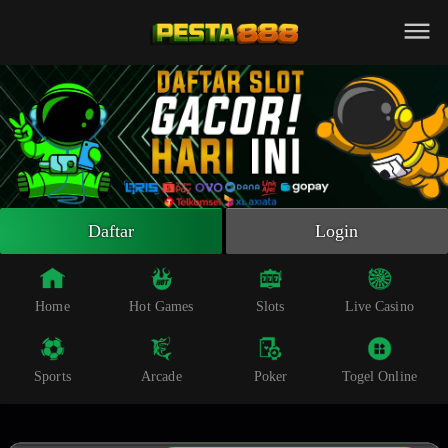
Beranda
Slot Online
Live Casino
Sportsbook
Arcade
Togel Online
Daftar
Login
Poker
Whatsapp
Home
Hot Games
Slots
Live Casino
Telegram
Sports
Arcade
Poker
Togel Online
Livechat