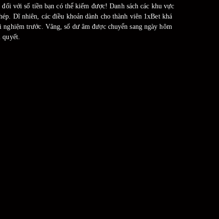
o đối với số tiền bạn có thể kiếm được! Danh sách các khu vực
hép. Dĩ nhiên, các điều khoản dành cho thành viên 1xBet khá
 trải nghiệm trước. Vâng, số dư âm được chuyển sang ngày hôm
 quyết.