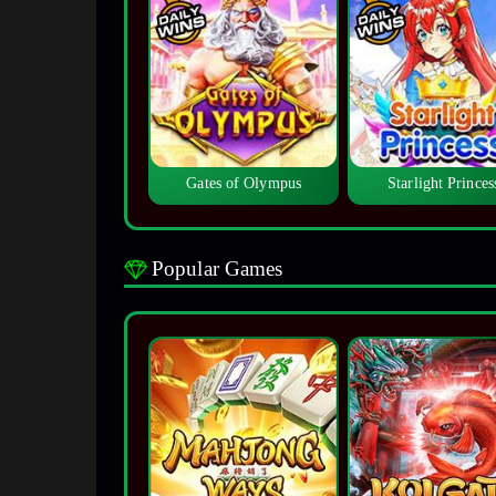
Gates of Olympus
Starlight Princes
Popular Games