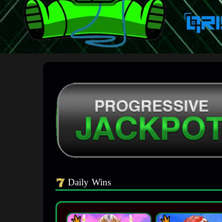
Daily Wins