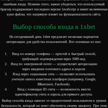
ошибкам входа. Помимо этого, важно убедиться, что используемый
браузер поддерживает последние версии JavaScript и имеет включенные
куки-файлы, что напрямую влияет на функциональность сайта.
Выбор способа входа в 1xbet
На сегодняшний день 1xbet предлагает несколько вариантов
авторизации для удобства пользователей. Вот основные из них:
Вход по номеру телефона — простой и быстрый способ,
требующий подтверждения через SMS-код.
Вход по электронной почте — осуществляет авторизацию
через введение почтового адреса и пароля.
Вход через социальные сети — позволяет использовать
учетную запись известных платформ (например, Google,
ВКонтакте, Facebook).
Вход с помощью ID счета — возможность ввести
идентификатор счета и пароль для прямого доступа.
Выбор способа входа зависит от предпочтений пользователя и уровня
безопасности, который он хочет обеспечить своему аккаунту. При этом