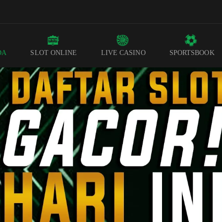
DA
SLOT ONLINE
LIVE CASINO
SPORTSBOOK