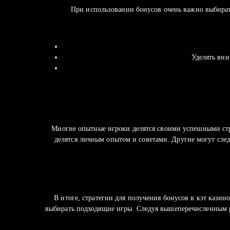
При использовании бонусов очень важно выбирать
Уделять вни
Многие опытные игроки делятся своими успешными стра
делятся личным опытом и советами. Другие могут след
В итоге, стратегии для получения бонусов в кэт казин
выбирать подходящие игры. Следуя вышеперечисленным р