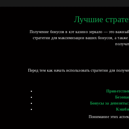
Лучшие страте
Получение бонусов в кэт казино зеркало — это важны
стратегии для максимизации ваших бонусов, а также 
получат
Перед тем как начать использовать стратегии для получ
Приветстве
Безопа
Бонусы за депозиты
Кэшбэ
Понимание этих аспек