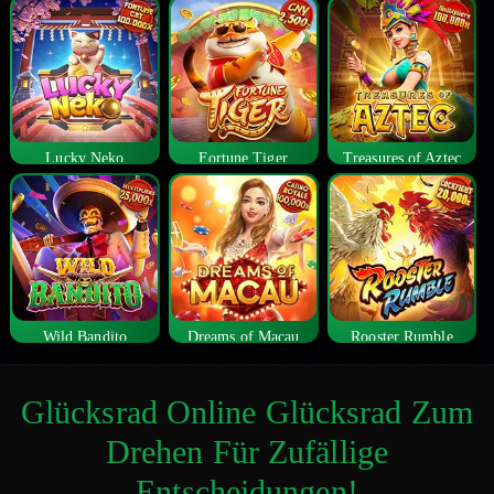
Lucky Neko
Fortune Tiger
Treasures of Aztec
Wild Bandito
Dreams of Macau
Rooster Rumble
Glücksrad Online Glücksrad Zum
Drehen Für Zufällige
Entscheidungen!