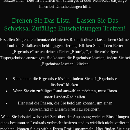
auszuwählen. Dies ist natürlich ein zufälliges Ja oder Nein-Rad, dasjenige
Ihnen bei Entscheidungen hilft.
Drehen Sie Das Lista – Lassen Sie Das
Schicksal Zufällige Entscheidungen Treffen!
Erstellen Sie jetzt ein benutzerdefiniertes Rad mit diesem kostenlosen Online-
Tool zur Zufallsentscheidungsgenerierung. Klicken Sie auf den Reiter
„Ergebnisse“ neben deinem Reiter „Einträge“, o die vorherigen
Tippergebnisse anzuzeigen. Sie können die Ergebnisse löschen, indem Sie bei
„Ergebnisse löschen“ klicken.
Sie können die Ergebnisse löschen, indem Sie auf „Ergebnisse
löschen“ klicken.
Wenn Sie ein zufälliges Land auswählen möchten, muss Ihnen
unser Länder-Rad helfen.
Hier sind die Phasen, die Sie befolgen können, um einen
Auswahlrad in Diesem Profil zu speichern.
Wenn Sie beispielsweise viel Zeit über der Anpassung welcher Einstellungen
eines bestimmten Lenkrads verbracht besitzen und es wirklich nicht verlieren
möchten, können Sie es within Ihrem Profil ansammeln. Hier finden Sie eine