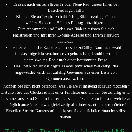
Dies ist auch ein zufälliges Ja oder Nein-Rad, dieses Ihnen bei
Entscheidungen hilft.
Klicken Sie auf expire Schaltfläche „Bild hinzufügen“ und
wählen Sie dann „Bild als Eintrag hinzufügen“.
Zum Ansammeln und Laden von Rädern müssen Sie sich
registrieren und mit Ihrer E-Mail-Adresse und Ihrem Passwort
anmelden.
Lehrer können das Rad drehen, o es als zufällige Namensauswahl
für dasjenige Klassenzimmer zu gebrauchen, kombiniert mit
einem zweiten Rad durch einer bestimmten Frage.
Das Preis-Rad ist das digitales oder physisches Werkzeug, das
angewendet wird, um zufällig Gewinner aus einer Liste von
Optionen auszuwählen.
Können Sie sich nicht befinden, was Sie are Filmabend schauen möchten?
Erstellen Sie das Glücksrad mit einer Filmliste und wählen Sie zufällig einen
Gewinner aus. Sind Sie ein Lehrer, der seine” “Schüler so fair auf welche art
möglich auswählen sowie gleichzeitig alle interessant machen möchte?
Erstellen Sie ein Namensrad und lassen Sie die Schüler einander selbst
drehen.