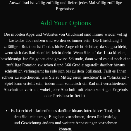
Auswahlrad ist völlig zufällig und liefert jedes Mal völlig zufällige
Ergebnisse.
Add Your Options
Die mobilen Apps und Websites von Glücksrad sind immer wieder völlig
kostenlos über nutzen und werden es immer sein. Die Einstellung 1
zufälligen Rotation ist für das bloße Auge nicht sichtbar, da sie geschieht,
wenn sich das Rad ziemlich leicht dreht. Wenn Sie auf das Lista klicken,
beschleunigt fue für genau eine gewisse Sekunde, dann wird es auf noch eine
zufällige Rotation zwischen 0 und 360 Grad eingestellt darüber hinaus
schließlich verlangsamt ha sido sich bis zu dem Stillstand. Fällt es Ihnen
schwer zu entscheiden, was Sie zu Mittag essen möchten? Ein “Glücksrad”-
Spiel kann erstellt sein, indem man somatisch ein Rad mit verschiedenen
Abschnitten vertraut, wobei jeder Abschnitt mit einem sonstigen Ergebnis
oder Preis beschriftet ist.
Es ist echt ein farbenfrohes darüber hinaus interaktives Tool, mit
dem Sie jede menge Eingaben vornehmen, deren Reihenfolge
und Gewichtung ändern und weitere Anpassungen vornehmen
können.