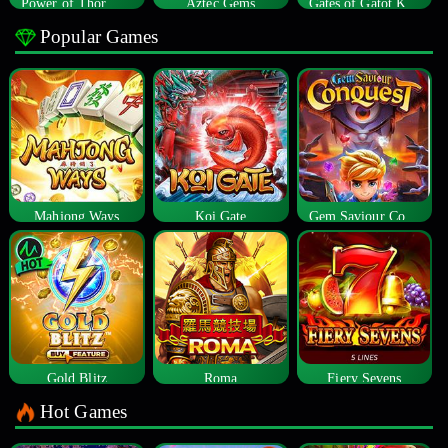
Power of Thor Megaways
Aztec Gems
Gates of Gatot Kaca
Popular Games
Mahjong Ways
Koi Gate
Gem Saviour Conquest
Gold Blitz
Roma
Fiery Sevens
Hot Games