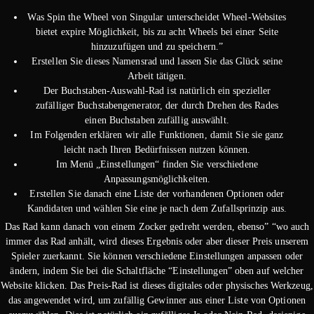
Was Spin the Wheel von Singular unterscheidet Wheel-Websites
bietet expire Möglichkeit, bis zu acht Wheels bei einer Seite
hinzuzufügen und zu speichern.”
Erstellen Sie dieses Namensrad und lassen Sie das Glück seine
Arbeit tätigen.
Der Buchstaben-Auswahl-Rad ist natürlich ein spezieller
zufälliger Buchstabengenerator, der durch Drehen des Rades
einen Buchstaben zufällig auswählt.
Im Folgenden erklären wir alle Funktionen, damit Sie sie ganz
leicht nach Ihren Bedürfnissen nutzen können.
Im Menü „Einstellungen“ finden Sie verschiedene
Anpassungsmöglichkeiten.
Erstellen Sie danach eine Liste der vorhandenen Optionen oder
Kandidaten und wählen Sie eine je nach dem Zufallsprinzip aus.
Das Rad kann danach von einem Zocker gedreht werden, ebenso” “wo auch
immer das Rad anhält, wird dieses Ergebnis oder aber dieser Preis unserem
Spieler zuerkannt. Sie können verschiedene Einstellungen anpassen oder
ändern, indem Sie bei die Schaltfläche “Einstellungen” oben auf welcher
Website klicken. Das Preis-Rad ist dieses digitales oder physisches Werkzeug,
das angewendet wird, um zufällig Gewinner aus einer Liste von Optionen