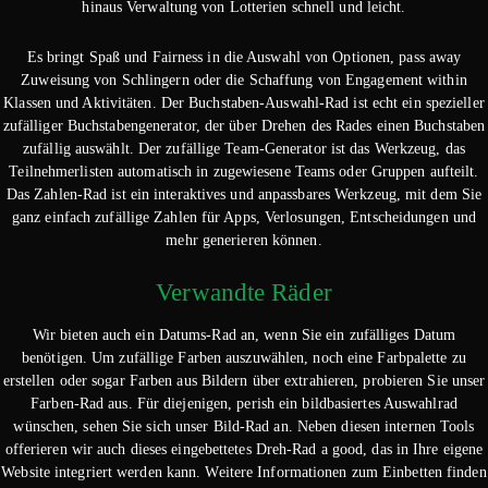
hinaus Verwaltung von Lotterien schnell und leicht.
Es bringt Spaß und Fairness in die Auswahl von Optionen, pass away
Zuweisung von Schlingern oder die Schaffung von Engagement within
Klassen und Aktivitäten. Der Buchstaben-Auswahl-Rad ist echt ein spezieller
zufälliger Buchstabengenerator, der über Drehen des Rades einen Buchstaben
zufällig auswählt. Der zufällige Team-Generator ist das Werkzeug, das
Teilnehmerlisten automatisch in zugewiesene Teams oder Gruppen aufteilt.
Das Zahlen-Rad ist ein interaktives und anpassbares Werkzeug, mit dem Sie
ganz einfach zufällige Zahlen für Apps, Verlosungen, Entscheidungen und
mehr generieren können.
Verwandte Räder
Wir bieten auch ein Datums-Rad an, wenn Sie ein zufälliges Datum
benötigen. Um zufällige Farben auszuwählen, noch eine Farbpalette zu
erstellen oder sogar Farben aus Bildern über extrahieren, probieren Sie unser
Farben-Rad aus. Für diejenigen, perish ein bildbasiertes Auswahlrad
wünschen, sehen Sie sich unser Bild-Rad an. Neben diesen internen Tools
offerieren wir auch dieses eingebettetes Dreh-Rad a good, das in Ihre eigene
Website integriert werden kann. Weitere Informationen zum Einbetten finden