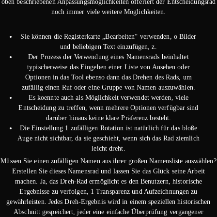
oben beschriebenen Anpassungsmöglichkeiten offeriert der Entscheidungsrad
noch immer viele weitere Möglichkeiten.
Sie können die Registerkarte „Bearbeiten“ verwenden, o Bilder
und beliebigen Text einzufügen, z.
Der Prozess der Verwendung eines Namensrads beinhaltet
typischerweise das Eingeben einer Liste von Ansehen oder
Optionen in das Tool ebenso dann das Drehen des Rads, um
zufällig einen Ruf oder eine Gruppe von Namen auszuwählen.
Es koennte auch als Möglichkeit verwendet werden, viele
Entscheidung zu treffen, wenn mehrere Optionen verfügbar sind
darüber hinaus keine klare Präferenz besteht.
Die Einstellung 1 zufälligen Rotation ist natürlich für das bloße
Auge nicht sichtbar, da sie geschieht, wenn sich das Rad ziemlich
leicht dreht.
Müssen Sie einen zufälligen Namen aus ihrer großen Namensliste auswählen?
Erstellen Sie dieses Namensrad und lassen Sie das Glück seine Arbeit
machen. Ja, das Dreh-Rad ermöglicht es den Benutzern, historische
Ergebnisse zu verfolgen, 1 Transparenz und Aufzeichnungen zu
gewährleisten. Jedes Dreh-Ergebnis wird in einem speziellen historischen
Abschnitt gespeichert, jeder eine einfache Überprüfung vergangener