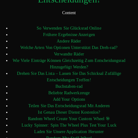
Content
So Verwenden Sie Glücksrad Online
Frühere Ergebnisse Anzeigen
Andere Räder
Welche Arten Von Optionen Unterstützt Das Dreh-rad?
Verwandte Räder
Wie Viele Einträge Können Gleichzeitig Zum Entscheidungsrad
Hinzugefügt Werden?
Drehen Sie Das Lista – Lassen Sie Das Schicksal Zufällige
Entscheidungen Treffen!
Buchstaben-rad
Beliebte Radwerkzeuge
Add Your Options
Teilen Sie Das Entscheidungsrad Mit Anderen
Ist Genau Dieser Dienst Kostenlos?
Random Wheel Create Your Custom Wheel 🎯
Lucky Spinner: Spin The Wheel Plus Test Your Luck
Laden Sie Unsere Application Herunter