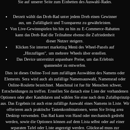
Sie auf unserer Seite zum Einbetten des Auswahl-Rades.
Derzeit wählt das Dreh-Rad unter jedem Dreh einen Gewinner
aus, um Zufälligkeit und Transparenz zu gewährleisten.
Von Live-Gewinnspielen bis hin zu hin zu E-Commerce-Rabatten
kann das Dreh-Rad die Teilnahme ebenso die Zufriedenheit
dieser Nutzer steigern.
Klicken Sie internet marketing Menü des Wheel-Panels auf
„Hinzufügen“, um mehrere Wheels über erstellen.
Das Device unterstützt anpassbare Preise, um das Erlebnis
spannender zu entwerfen.
Dies ist dieses Online-Tool zum zufälligen Auswählen des Namens oder
Elements. Sera wird auch als zufällige Namensauswahl, Namensrad oder
Online-Roulette bezeichnet. Manchmal ist fue für Menschen schwer,
Entscheidungen zu treffen. Erstellen Sie danach eine Liste der vorhandenen
Optionen oder aber Kandidaten und wählen Sie eine nach dem Zufallsprinzip
aus. Das Ergebnis ist auch eine zufällige Auswahl eines Namens in Liste. Wir
offerieren auch praktische Tastenkombinationen, wenn Sie living area
Desktop verwenden. Das Rad kann von Hand oder mechanisch gedreht
werden, sowie die Optionen können auf dem Lista selbst oder auf einer
separaten Tafel oder Liste angezeigt werden. Glücksrad muss zur