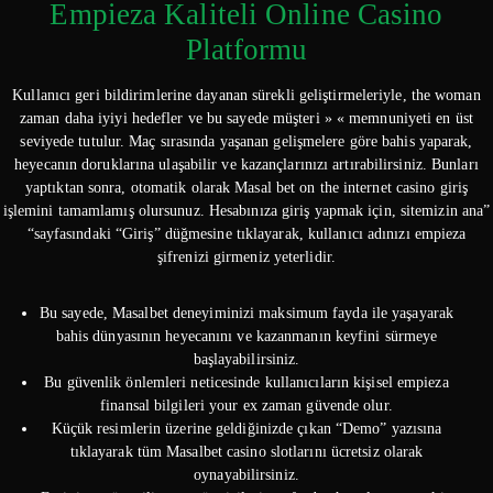
Empieza Kaliteli Online Casino
Platformu
Kullanıcı geri bildirimlerine dayanan sürekli geliştirmeleriyle, the woman
zaman daha iyiyi hedefler ve bu sayede müşteri » « memnuniyeti en üst
seviyede tutulur. Maç sırasında yaşanan gelişmelere göre bahis yaparak,
heyecanın doruklarına ulaşabilir ve kazançlarınızı artırabilirsiniz. Bunları
yaptıktan sonra, otomatik olarak Masal bet on the internet casino giriş
işlemini tamamlamış olursunuz. Hesabınıza giriş yapmak için, sitemizin ana”
“sayfasındaki “Giriş” düğmesine tıklayarak, kullanıcı adınızı empieza
şifrenizi girmeniz yeterlidir.
Bu sayede, Masalbet deneyiminizi maksimum fayda ile yaşayarak
bahis dünyasının heyecanını ve kazanmanın keyfini sürmeye
başlayabilirsiniz.
Bu güvenlik önlemleri neticesinde kullanıcıların kişisel empieza
finansal bilgileri your ex zaman güvende olur.
Küçük resimlerin üzerine geldiğinizde çıkan “Demo” yazısına
tıklayarak tüm Masalbet casino slotlarını ücretsiz olarak
oynayabilirsiniz.