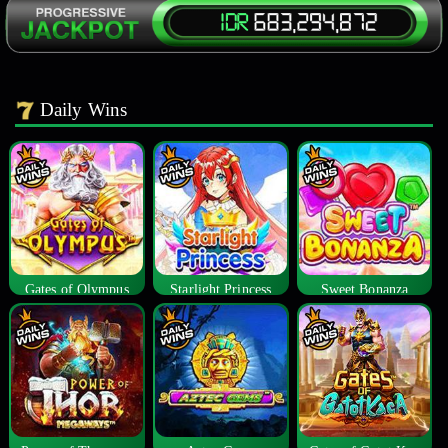
Daily Wins
Gates of Olympus
Starlight Princess
Sweet Bonanza