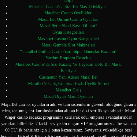
Kapı
Masalbet Casino’da Sizi Bir Masal Bekliyor!
Masalbet Casino Özellikleri
Masal Bet Online Casino Oyunları
Masal Bet’e Nasıl Kayıt Olunur?
Oyun Kategorileri
Masalbet Casino Oyun Kategorileri
Masal Gamble Slot Makineleri
“masalbet Online Casino’dan Süper Bonuslar Kazanın!
Yardım Empieza Destek »
Masalbet Casino’da Sizi Kazanç Ve Heyecan Dolu Bir Masal
Bekliyor
Casinonun Yeni Adresi Masal Bet
Masalbet’e Giriş Empieza Hızlı Üyelik Süreci
Masalbet Giriş
Masal Diyarı Masa Oyunları
MaşalBet casino, oyunların adil ve tüm sistemlerin güvenli olduğunu garanti
eden, tanınmış test kuruluşlarından alınan bir dizi sertifikaya sahiptir. Masal
Wager casino sadakat programına katılarak ödül empieza avantajlarından
yararlanabilirsiniz. 7 farklı seviyeden oluşan VIP programımızda the woman
60 TL’lik bahisiniz için 1 puan kazanırsınız. Seviyeniz yükseldikçe özel
bonuslar, kişisel VIP temsilcisi empieza hızlı para çekme gibi ayrıcalıklardan