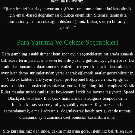
ikonuna tıklıyoruz.
Eğer şifrenizi hatırlayamıyorsanız şifremi unuttum adımını kullanabilmek
için email-based doğrulaması oldukça önemlidir. Sitemizi tanımakta
dimension yardımcı olacağını düşündüğümüz birkaç soruyu bir araya
getirdik.”
Para Yatırma Ve Çekme Seçenekleri
Hem gambling establishment hem spor oyun seçeneklerini bir arada sunarak
bahisseverlerin para casino severlerin de yüzünü güldürmeye çalışıyoruz. Bu
adımları tamamladıktan sonra sitemizde ister gerçek para kullanarak ister
oyunların demo sürümlerinden yararlanarak eğlenceli saatler geçirebilirsiniz.
Yüksek kalitede HD yayın yapan profesyonel krupiyelerimiz eşliğinde
masalsı casino atmosferini evinize taşıyoruz. Lightning Rulet empieza Klasik
Rulet masalarımızda canlı rulet heyecanını farklı bir boyuta taşıyoruz. Speed
Blackjack ve Klasik Blackjack masalarında istediğiniz tempoda canlı
blackjack masası deneyimi yaşayabiliyorsunuz. Kaydınız anında
tamamlanacak, e mail adresinizi doğrulayarak hesabınızı güvende tutmuş
olursunuz, aynı zamanda özel bonuslar kazanabilirsiniz.
Site kurallarımız dahilinde, çekim miktarına göre, işleminiz belirtilen süre