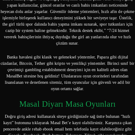
yapan kullanıcılar, güncel oranlar ve canlı bahis imkanları neticesinde
heyecan dolu anlar yaşarlar. Güvenilir ödeme yöntemleri, hızlı afin de çekme
işlemiyle birleşerek kullanıcı deneyimini yüksek bir seviyeye taşır. Üstelik,
the girl türlü spor dalında bahis yapma imkanı sunarak, spor tutkunları için
cazip bir system haline gelmektedir. Teknik destek ekibi,” “7/24 hizmet
vererek bahisçilerinin ihtiyaç duyduğu the girl an yanlarında olur ve hızlı
çözüm sunar.
Banka havalesi gibi klasik ve geleneksel yöntemler, Papara gibi dijital
cüzdanlar, Bitcoin, Tether gibi kripto ve yenilikçi yöntemler. Birinci sınıf bir
çevrimiçi gambling establishment deneyimi için en kaliteli adres olan
MasalBet sitesine hoş geldiniz! Uluslararası oyun otoriteleri tarafından
lisanslanan ve denetlenen sitemiz, tüm oyuncular için güvenli ve adil bir
oyun ortamı sağlar.
Masal Diyarı Masa Oyunları
Doğru giriş adresi kullanarak siteye girdiğinizde sağ üstte bulunan “hızlı
kayıt” butonuna tıklayarak Masal Bet’e kayıt olabilirsiniz. Karşınıza çıkan
pencerede ankle rehab ebook email hem telefonla kayıt olabileceğiniz gibi