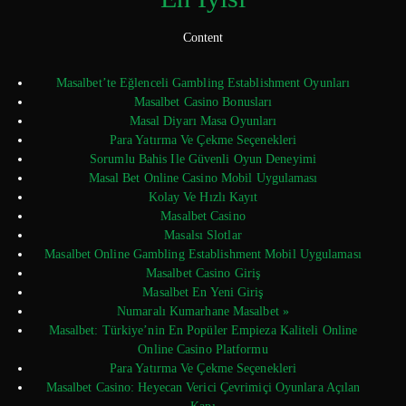
Content
Masalbet’te Eğlenceli Gambling Establishment Oyunları
Masalbet Casino Bonusları
Masal Diyarı Masa Oyunları
Para Yatırma Ve Çekme Seçenekleri
Sorumlu Bahis Ile Güvenli Oyun Deneyimi
Masal Bet Online Casino Mobil Uygulaması
Kolay Ve Hızlı Kayıt
Masalbet Casino
Masalsı Slotlar
Masalbet Online Gambling Establishment Mobil Uygulaması
Masalbet Casino Giriş
Masalbet En Yeni Giriş
Numaralı Kumarhane Masalbet »
Masalbet: Türkiye’nin En Popüler Empieza Kaliteli Online
Online Casino Platformu
Para Yatırma Ve Çekme Seçenekleri
Masalbet Casino: Heyecan Verici Çevrimiçi Oyunlara Açılan