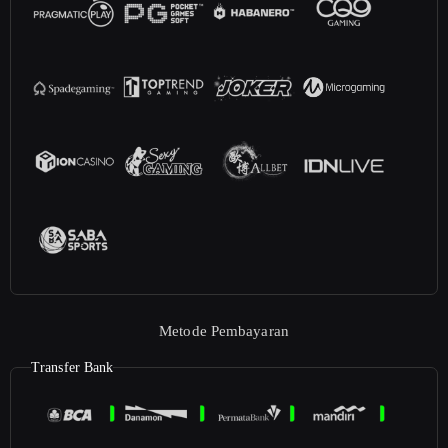
Metode Pembayaran
Transfer Bank