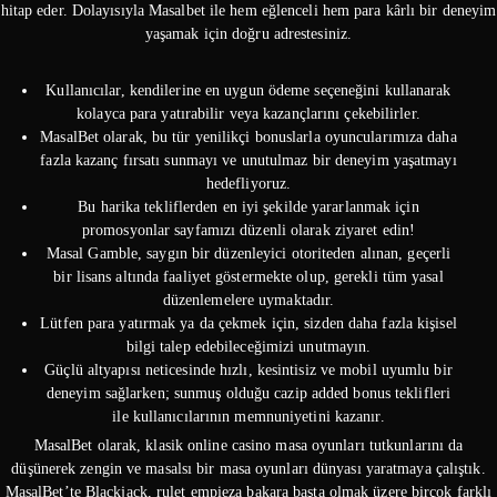
hitap eder. Dolayısıyla Masalbet ile hem eğlenceli hem para kârlı bir deneyim
yaşamak için doğru adrestesiniz.
Kullanıcılar, kendilerine en uygun ödeme seçeneğini kullanarak
kolayca para yatırabilir veya kazançlarını çekebilirler.
MasalBet olarak, bu tür yenilikçi bonuslarla oyuncularımıza daha
fazla kazanç fırsatı sunmayı ve unutulmaz bir deneyim yaşatmayı
hedefliyoruz.
Bu harika tekliflerden en iyi şekilde yararlanmak için
promosyonlar sayfamızı düzenli olarak ziyaret edin!
Masal Gamble, saygın bir düzenleyici otoriteden alınan, geçerli
bir lisans altında faaliyet göstermekte olup, gerekli tüm yasal
düzenlemelere uymaktadır.
Lütfen para yatırmak ya da çekmek için, sizden daha fazla kişisel
bilgi talep edebileceğimizi unutmayın.
Güçlü altyapısı neticesinde hızlı, kesintisiz ve mobil uyumlu bir
deneyim sağlarken; sunmuş olduğu cazip added bonus teklifleri
ile kullanıcılarının memnuniyetini kazanır.
MasalBet olarak, klasik online casino masa oyunları tutkunlarını da
düşünerek zengin ve masalsı bir masa oyunları dünyası yaratmaya çalıştık.
MasalBet’te Blackjack, rulet empieza bakara başta olmak üzere birçok farklı