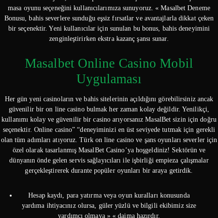
masa oyunu seçeneğini kullanıcılarımıza sunuyoruz. « Masalbet Deneme
Bonusu, bahis severlere sunduğu eşsiz fırsatlar ve avantajlarla dikkat çeken
bir seçenektir. Yeni kullanıcılar için sunulan bu bonus, bahis deneyimini
zenginleştirirken ekstra kazanç şansı sunar.
Masalbet Online Casino Mobil
Uygulaması
Her gün yeni casinoların ve bahis sitelerinin açıldığını görebilirsiniz ancak
güvenilir bir on line casino bulmak her zaman kolay değildir. Yenilikçi,
kullanımı kolay ve güvenilir bir casino arıyorsanız MasalBet sizin için doğru
seçenektir. Online casino” “deneyiminizi en üst seviyede tutmak için gerekli
olan tüm adımları atıyoruz. Türk on line casino ve şans oyunları severler için
özel olarak tasarlanmış MasalBet Casino’ya hoşgeldiniz! Sektörün ve
dünyanın önde gelen servis sağlayıcıları ile işbirliği empieza çalışmalar
gerçekleştirerek durante popüler oyunları bir araya getirdik.
Hesap kaydı, para yatırma veya oyun kuralları konusunda
yardıma ihtiyacınız olursa, güler yüzlü ve bilgili ekibimiz size
yardımcı olmaya » « daima hazırdır.