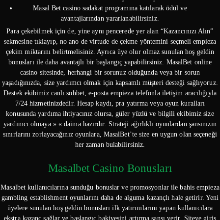
Masal Bet casino sadakat programına katılarak ödül ve
avantajlarından yararlanabilirsiniz.
Para çekebilmek için de, yine aynı pencerede yer alan “Kazancınızı Alın”
sekmesine tıklayıp, no ano de virtude de çekme yöntemini seçmeli empieza
çekim miktarını belirtmelisiniz. Ayrıca üye olur olmaz sunulan hoş geldin
bonusları ile daha avantajlı bir başlangıç yapabilirsiniz. MasalBet online
casino sitesinde, herhangi bir sorunuz olduğunda veya bir sorun
yaşadığınızda, size yardımcı olmak için kapsamlı müşteri desteği sağlıyoruz.
Destek ekibimiz canlı sohbet, e-posta empieza telefonla iletişim aracılığıyla
7/24 hizmetinizdedir. Hesap kaydı, pra yatırma veya oyun kuralları
konusunda yardıma ihtiyacınız olursa, güler yüzlü ve bilgili ekibimiz size
yardımcı olmaya » « daima hazırdır. Strateji ağırlıklı oyunlardan şansınızın
sınırlarını zorlayacağınız oyunlara, MasalBet’te size en uygun olan seçeneği
her zaman bulabilirsiniz.
Masalbet Casino Bonusları
Masalbet kullanıcılarına sunduğu bonuslar ve promosyonlar ile bahis empieza
gambling establishment oyunlarını daha de alguma kazançlı hale getirir. Yeni
üyelere sunulan hoş geldin bonusları ilk yatırımlarını yapan kullanıcılara
ekstra kazanç sağlar ve başlangıç bakiyesini artırma şansı verir. Siteye giriş