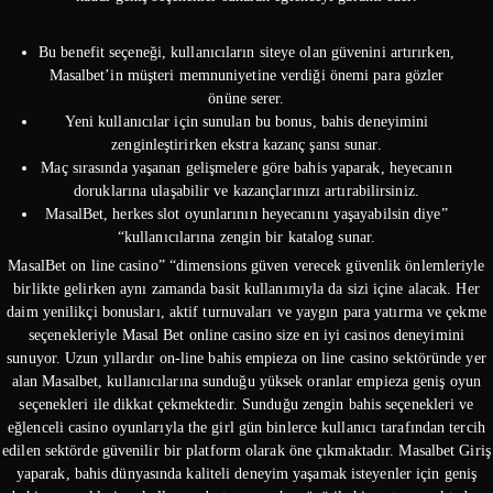
Bu benefit seçeneği, kullanıcıların siteye olan güvenini artırırken,
Masalbet’in müşteri memnuniyetine verdiği önemi para gözler
önüne serer.
Yeni kullanıcılar için sunulan bu bonus, bahis deneyimini
zenginleştirirken ekstra kazanç şansı sunar.
Maç sırasında yaşanan gelişmelere göre bahis yaparak, heyecanın
doruklarına ulaşabilir ve kazançlarınızı artırabilirsiniz.
MasalBet, herkes slot oyunlarının heyecanını yaşayabilsin diye”
“kullanıcılarına zengin bir katalog sunar.
MasalBet on line casino” “dimensions güven verecek güvenlik önlemleriyle
birlikte gelirken aynı zamanda basit kullanımıyla da sizi içine alacak. Her
daim yenilikçi bonusları, aktif turnuvaları ve yaygın para yatırma ve çekme
seçenekleriyle Masal Bet online casino size en iyi casinos deneyimini
sunuyor. Uzun yıllardır on-line bahis empieza on line casino sektöründe yer
alan Masalbet, kullanıcılarına sunduğu yüksek oranlar empieza geniş oyun
seçenekleri ile dikkat çekmektedir. Sunduğu zengin bahis seçenekleri ve
eğlenceli casino oyunlarıyla the girl gün binlerce kullanıcı tarafından tercih
edilen sektörde güvenilir bir platform olarak öne çıkmaktadır. Masalbet Giriş
yaparak, bahis dünyasında kaliteli deneyim yaşamak isteyenler için geniş