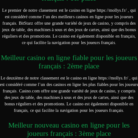
Le premier de notre classement est le casino en ligne https://mollys.fr/ , qui
est considéré comme l’un des meilleurs casinos en ligne pour les joueurs
français. BitStarz offre une grande variété de jeux de casino, y compris des
jeux de table, des machines à sous et des jeux de cartes, ainsi que des bonus
réguliers et des promotions. Le casino est également disponible en français,
ce qui facilite la navigation pour les joueurs français.
Meilleur casino en ligne fiable pour les joueurs
français : 2ème place
Le deuxième de notre classement est le casino en ligne https://mollys.fr/ , qui
est considéré comme l’un des casinos en ligne les plus fiables pour les joueurs
français. Casino.com offre une grande variété de jeux de casino, y compris
des jeux de table, des machines à sous et des jeux de cartes, ainsi que des
bonus réguliers et des promotions. Le casino est également disponible en
français, ce qui facilite la navigation pour les joueurs français.
Meilleur nouveau casino en ligne pour les
joueurs français : 3ème place