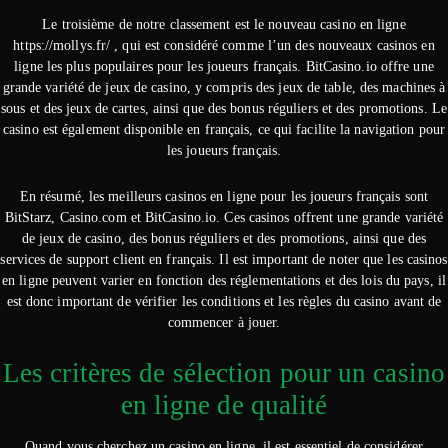
Le troisième de notre classement est le nouveau casino en ligne
https://mollys.fr/ , qui est considéré comme l’un des nouveaux casinos en
ligne les plus populaires pour les joueurs français. BitCasino.io offre une
grande variété de jeux de casino, y compris des jeux de table, des machines à
sous et des jeux de cartes, ainsi que des bonus réguliers et des promotions. Le
casino est également disponible en français, ce qui facilite la navigation pour
les joueurs français.
En résumé, les meilleurs casinos en ligne pour les joueurs français sont
BitStarz, Casino.com et BitCasino.io. Ces casinos offrent une grande variété
de jeux de casino, des bonus réguliers et des promotions, ainsi que des
services de support client en français. Il est important de noter que les casinos
en ligne peuvent varier en fonction des réglementations et des lois du pays, il
est donc important de vérifier les conditions et les règles du casino avant de
commencer à jouer.
Les critères de sélection pour un casino
en ligne de qualité
Quand vous cherchez un casino en ligne, il est essentiel de considérer