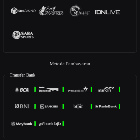
Metode Pembayaran
Transfer Bank