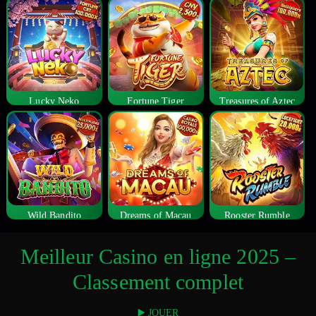
Lucky Neko
Fortune Tiger
Treasures of Aztec
Wild Bandito
Dreams of Macau
Rooster Rumble
Meilleur Casino en ligne 2025 –
Classement complet
▶️ JOUER