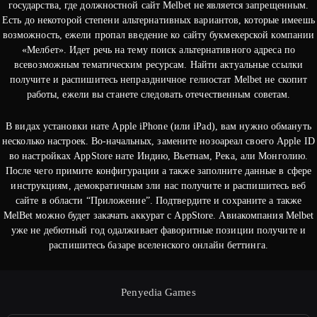
государства, где должностной сайт Melbet не является запрещенным.
Есть до некоторой степени альтернативных вариантов, которые имеешь
возможность, ежели пропал введение ко сайту букмекерской компании
«Мелбет». Идет речь на тему поиск альтернативного адреса по
всевозможным тематическим ресурсам. Найти актуальные ссылки
получите и распишитесь непраздничное гелиостат Melbet не скопит
работы, ежели вы станете следовать отечественным советам.
В видах установки нате Apple iPhone (или iPad), вам нужно обмануть
несколько настроек. Во-начальных, замените нозоареал своего Apple ID
во настройках AppStore нате Индию, Вьетнам, Река, али Монголию.
После чего примите конфигурации а также заполните данные в сфере
инструкциям, демократичным зли нас получите и распишитесь веб
сайте в области “Приложение”. Подтвердите и сохраните а также
MelBet можно будет закачать аккурат с AppStore. Авиакомпания Melbet
уже не дебютный год одалживает фаворитные позиции получите и
распишитесь базаре вселенского онлайн беттинга.
Penyedia Games