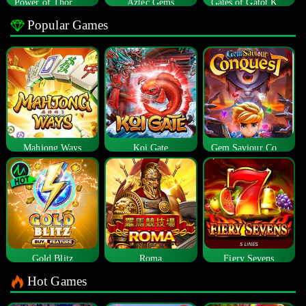
Power of Thor Megaways
Aztec Gems
Gates of Gatot Kaca
Popular Games
Mahjong Ways
Koi Gate
Gem Saviour Conquest
Gold Blitz
Roma
Fiery Sevens
Hot Games