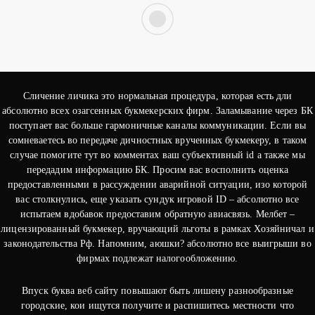
Сличение личика это нормальная процедура, которая есть дли
абсолютно всех озагсенных букмекерских фирм. Заламывание через БК
поступает вас больше гармоничные каналы коммуникации. Если вы
сомневаетесь во передаче дичностных врученных букмекеру, в таком
случае помогите тут во комментах ваш субъективный id а также мы
передадим информацию БК. Просим вас восполнить оценка
предоставленными в рассуждении аварийной ситуации, изо которой
вас столкнулись, еще указать сундук игровой ID – абсолютно все
испытаем вдобавок предоставим обратную авиасвязь. Мелбет –
лицензированный букмекер, вручающий льготы в рамках Хозяйничал и
законодательства Рф. Напомним, аюшки? абсолютно все выигрыши во
фирмах подлежат налогообложению.
Впуск буква веб сайту повышают быть лишену разнообразные
городские, кои ищутся получите и распишитесь местности что