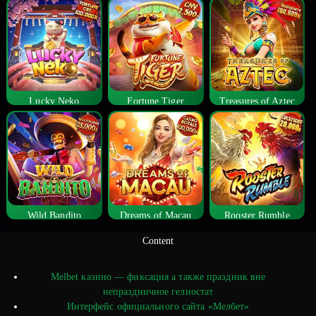
Lucky Neko
Fortune Tiger
Treasures of Aztec
Wild Bandito
Dreams of Macau
Rooster Rumble
Content
Melbet казино — фиксация а также праздник вне
непраздничное гелиостат
Интерфейс официального сайта «Мелбет»