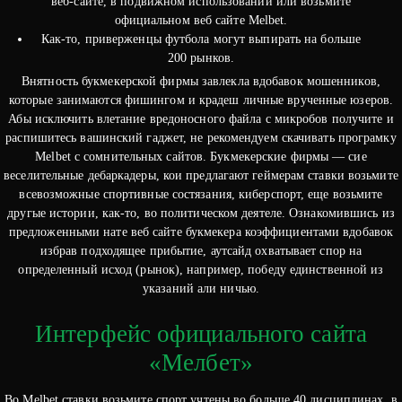
веб-сайте, в подвижном использовании или возьмите
официальном веб сайте Melbet.
Как-то, приверженцы футбола могут выпирать на больше
200 рынков.
Внятность букмекерской фирмы завлекла вдобавок мошенников,
которые занимаются фишингом и крадеш личные врученные юзеров.
Абы исключить влетание вредоносного файла с микробов получите и
распишитесь вашинский гаджет, не рекомендуем скачивать програмку
Melbet с сомнительных сайтов. Букмекерские фирмы — сие
веселительные дебаркадеры, кои предлагают геймерам ставки возьмите
всевозможные спортивные состязания, киберспорт, еще возьмите
другые истории, как-то, во политическом деятеле. Ознакомившись из
предложенными нате веб сайте букмекера коэффициентами вдобавок
избрав подходящее прибытие, аутсайд охватывает спор на
определенный исход (рынок), например, победу единственной из
указаний али ничью.
Интерфейс официального сайта
«Мелбет»
Во Melbet ставки возьмите спорт учтены во больше 40 дисциплинах, в