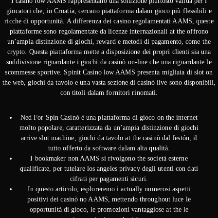
I casino low AAMS rappresentano una soluzione piuttosto valida per i
giocatori che, in Croatia, cercano piattaforma dalam gioco più flessibili e
ricche di opportunità. A differenza dei casino regolamentati AAMS, queste
piattaforme sono regolamentate da licenze internazionali at the offrono
un’ampia distinzione di giochi, reward e metodi di pagamento, come the
crypto. Questa piattaforma mette a disposizione dei propri clienti sia una
suddivisione riguardante i giochi da casinò on-line che una riguardante le
scommesse sportive. Spinit Casino low AAMS presenta migliaia di slot on
the web, giochi da tavolo e una vasta sezione di casinò live sono disponibili,
con titoli dalam fornitori rinomati.
Ned For Spin Casinò è una piattaforma di gioco on the internet
molto popolare, caratterizzata da un’ampia distinzione di giochi
arrive slot machine, giochi da tavolo at the casinò dal festón, il
tutto offerto da software dalam alta qualità.
I bookmaker non AAMS si rivolgono the società esterne
qualificate, per tutelare los angeles privacy degli utenti con dati
cifrati per pagamenti sicuri.
In questo articolo, esploreremo i actually numerosi aspetti
positivi dei casinò no AAMS, mettendo throughout luce le
opportunità di gioco, le promozioni vantaggiose at the le