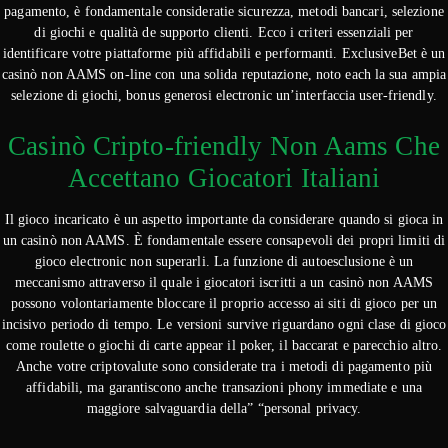
pagamento, è fondamentale consideratie sicurezza, metodi bancari, selezione
di giochi e qualità de supporto clienti. Ecco i criteri essenziali per
identificare votre piattaforme più affidabili e performanti. ExclusiveBet è un
casinò non AAMS on-line con una solida reputazione, noto each la sua ampia
selezione di giochi, bonus generosi electronic un’interfaccia user-friendly.
Casinò Cripto-friendly Non Aams Che
Accettano Giocatori Italiani
Il gioco incaricato è un aspetto importante da considerare quando si gioca in
un casinò non AAMS. È fondamentale essere consapevoli dei propri limiti di
gioco electronic non superarli. La funzione di autoesclusione è un
meccanismo attraverso il quale i giocatori iscritti a un casinò non AAMS
possono volontariamente bloccare il proprio accesso ai siti di gioco per un
incisivo periodo di tempo. Le versioni survive riguardano ogni clase di gioco
come roulette o giochi di carte appear il poker, il baccarat e parecchio altro.
Anche votre criptovalute sono considerate tra i metodi di pagamento più
affidabili, ma garantiscono anche transazioni phony immediate e una
maggiore salvaguardia della” “personal privacy.