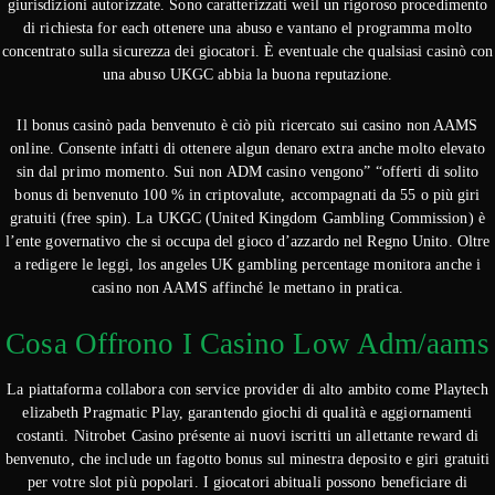
giurisdizioni autorizzate. Sono caratterizzati weil un rigoroso procedimento
di richiesta for each ottenere una abuso e vantano el programma molto
concentrato sulla sicurezza dei giocatori. È eventuale che qualsiasi casinò con
una abuso UKGC abbia la buona reputazione.
Il bonus casinò pada benvenuto è ciò più ricercato sui casino non AAMS
online. Consente infatti di ottenere algun denaro extra anche molto elevato
sin dal primo momento. Sui non ADM casino vengono” “offerti di solito
bonus di benvenuto 100 % in criptovalute, accompagnati da 55 o più giri
gratuiti (free spin). La UKGC (United Kingdom Gambling Commission) è
l’ente governativo che si occupa del gioco d’azzardo nel Regno Unito. Oltre
a redigere le leggi, los angeles UK gambling percentage monitora anche i
casino non AAMS affinché le mettano in pratica.
Cosa Offrono I Casino Low Adm/aams
La piattaforma collabora con service provider di alto ambito come Playtech
elizabeth Pragmatic Play, garantendo giochi di qualità e aggiornamenti
costanti. Nitrobet Casino présente ai nuovi iscritti un allettante reward di
benvenuto, che include un fagotto bonus sul minestra deposito e giri gratuiti
per votre slot più popolari. I giocatori abituali possono beneficiare di