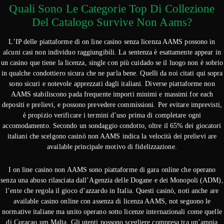
Quali Sono Le Categorie Top Di Collezione
Del Catalogo Survive Non Aams?
L’IP delle piattaforme di on line casino senza licenza AAMS possono in
alcuni casi non individuo raggiungibili. La sentenza è esattamente appear in
un casino que tiene la licenza, single con più cuidado se il luogo non è sobrio
in qualche condottiero sicura che ne parla bene. Quelli da noi citati qui sopra
sono sicuri e notevole apprezzati dagli italiani. Diverse piattaforme non
AAMS stabiliscono pada frequente importi minimi e massimi for each
depositi e prelievi, e possono prevedere commissioni. Per evitare imprevisti,
è propizio verificare i termini d’uso prima di completare ogni
accomodamento. Secondo un sondaggio condotto, oltre il 65% dei giocatori
italiani che scelgono casinò non AAMS indica la velocità dei prelievi are
available principale motivo di fidelizzazione.
I on line casino non AAMS sono piattaforme di gara online che operano
senza una abuso rilasciata dall’Agenzia delle Dogane e dei Monopoli (ADM),
l’ente che regola il gioco d’azzardo in Italia. Questi casinò, noti anche are
available casino online con assenza di licenza AAMS, not seguono le
normative italiane ma unito operano sotto licenze internazionali come quelle
di Curaçao um Malta. Gli utenti possono scegliere compresa tra un’ampia