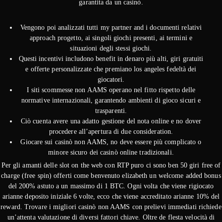
garantita da un casinò.
Vengono poi analizzati tutti my partner and i documenti relativi
approach progetto, ai singoli giochi presenti, ai termini e
situazioni degli stessi giochi.
Questi incentivi includono benefit in denaro più alti, giri gratuiti
e offerte personalizzate che premiano los angeles fedeltà dei
giocatori.
I siti scommesse non AAMS operano nel fitto rispetto delle
normative internazionali, garantendo ambienti di gioco sicuri e
trasparenti.
Ciò cuenta avere una adatto gestione del nota online e no dover
procedere all’apertura di due consideration.
Giocare sui casinò non AAMS, no deve essere più complicato o
minore sicuro dei casinò online tradizionali.
Per gli amanti delle slot on the web con RTP puro ci sono ben 50 giri free of
charge (free spin) offerti come benvenuto elizabeth un welcome added bonus
del 200% astuto a un massimo di 1 BTC. Ogni volta che viene rigiocato
arianne deposito iniziale 6 volte, ecco che viene accreditato arianne 10% del
reward. Trovare i migliori casinò non AAMS con prelievi immediati richiede
un’attenta valutazione di diversi fattori chiave. Oltre de flesta velocità di