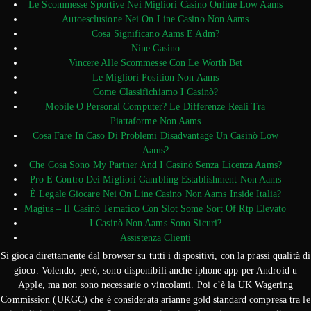
Le Scommesse Sportive Nei Migliori Casino Online Low Aams
Autoesclusione Nei On Line Casino Non Aams
Cosa Significano Aams E Adm?
Nine Casino
Vincere Alle Scommesse Con Le Worth Bet
Le Migliori Position Non Aams
Come Classifichiamo I Casinò?
Mobile O Personal Computer? Le Differenze Reali Tra
Piattaforme Non Aams
Cosa Fare In Caso Di Problemi Disadvantage Un Casinò Low
Aams?
Che Cosa Sono My Partner And I Casinò Senza Licenza Aams?
Pro E Contro Dei Migliori Gambling Establishment Non Aams
È Legale Giocare Nei On Line Casino Non Aams Inside Italia?
Magius – Il Casinò Tematico Con Slot Some Sort Of Rtp Elevato
I Casinò Non Aams Sono Sicuri?
Assistenza Clienti
Si gioca direttamente dal browser su tutti i dispositivi, con la prassi qualità di
gioco. Volendo, però, sono disponibili anche iphone app per Android u
Apple, ma non sono necessarie o vincolanti. Poi c’è la UK Wagering
Commission (UKGC) che è considerata arianne gold standard compresa tra le