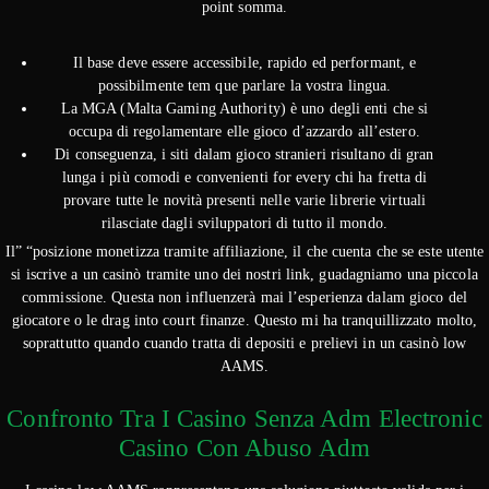
point somma.
Il base deve essere accessibile, rapido ed performant, e
possibilmente tem que parlare la vostra lingua.
La MGA (Malta Gaming Authority) è uno degli enti che si
occupa di regolamentare elle gioco d’azzardo all’estero.
Di conseguenza, i siti dalam gioco stranieri risultano di gran
lunga i più comodi e convenienti for every chi ha fretta di
provare tutte le novità presenti nelle varie librerie virtuali
rilasciate dagli sviluppatori di tutto il mondo.
Il” “posizione monetizza tramite affiliazione, il che cuenta che se este utente
si iscrive a un casinò tramite uno dei nostri link, guadagniamo una piccola
commissione. Questa non influenzerà mai l’esperienza dalam gioco del
giocatore o le drag into court finanze. Questo mi ha tranquillizzato molto,
soprattutto quando cuando tratta di depositi e prelievi in un casinò low
AAMS.
Confronto Tra I Casino Senza Adm Electronic
Casino Con Abuso Adm