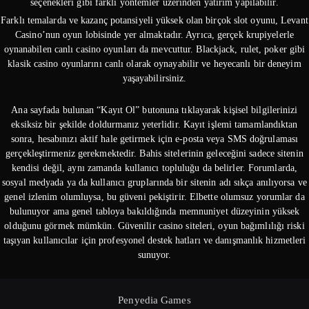
seçenekleri gibi farklı yöntemler üzerinden yatırım yapılabilir.
Farklı temalarda ve kazanç potansiyeli yüksek olan birçok slot oyunu, Levant
Casino’nun oyun lobisinde yer almaktadır. Ayrıca, gerçek krupiyelerle
oynanabilen canlı casino oyunları da mevcuttur. Blackjack, rulet, poker gibi
klasik casino oyunlarını canlı olarak oynayabilir ve heyecanlı bir deneyim
yaşayabilirsiniz.
Ana sayfada bulunan “Kayıt Ol” butonuna tıklayarak kişisel bilgilerinizi
eksiksiz bir şekilde doldurmanız yeterlidir. Kayıt işlemi tamamlandıktan
sonra, hesabınızı aktif hale getirmek için e-posta veya SMS doğrulaması
gerçekleştirmeniz gerekmektedir. Bahis sitelerinin geleceğini sadece sitenin
kendisi değil, aynı zamanda kullanıcı topluluğu da belirler. Forumlarda,
sosyal medyada ya da kullanıcı gruplarında bir sitenin adı sıkça anılıyorsa ve
genel izlenim olumluysa, bu güveni pekiştirir. Elbette olumsuz yorumlar da
bulunuyor ama genel tabloya bakıldığında memnuniyet düzeyinin yüksek
olduğunu görmek mümkün. Güvenilir casino siteleri, oyun bağımlılığı riski
taşıyan kullanıcılar için profesyonel destek hatları ve danışmanlık hizmetleri
sunuyor.
Penyedia Games