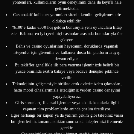
yöntemleri, kullanıcıların oyun deneyimini daha da keyifli hale
getirmektedir.
Casinoaktif kullanıcı yorumları sitenin kendini geliştirmesinde
oldukça etkilidir.
%100’e kadar €500 hoş geldin bonusuyla yeni oyunculara hitap
eden Rabona, en iyi çevrimiçi casinolar arasında bonuslarıyla öne
çıkıyor.
Bahis ve casino oyunlarının heyecanını doruklarda yaşamak
isteyenler için güvenilir ve kullanıcı dostu bir platform arayışı
devam ediyor.
Bu teklifler genellikle ilk para yatırma işleminizde belirli bir
yüzde oranında ekstra bakiye veya bedava dönüşler şeklinde
verilir.
Teknolojinin gelişmesiyle birlikte artık evlerimizden çıkmadan,
hatta mobil cihazlarımızla istediğimiz yerden casino deneyimi
yaşayabiliyoruz.
Giriş sorunları, finansal işlemler veya teknik konularla ilgili
yaşanan tüm problemlerde anında çözüm üretiliyor.
Eğer herhangi bir kupon ya da yatırım çekim gibi talebiniz varsa
bu işlemleriniz tamamlandıktan sonrasında taleplerinizi iletmeniz
gerekir.