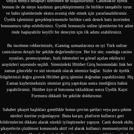
sosyal medya hesapları üzerinden de ulaşabilirsiniz. Casinoaktif üyelik
bonusu ile de siteye kaydınızı gerçekleştirmeniz ile birlikte tanışabilir oyun
ve bahis işlemlerinde ekstra avantaj elde etmek için yararlanabilirsiniz.
Üyelik işleminizi gerçekleştirmenizle birlikte canlı destek hattı üzerinden
bonusunuzu talep edebilirsiniz. Üyelik bonusuyla online işlemlerine bir adım
önde başlayabilir keyifli bir deneyim için ilk adımı atabilirsiniz.
Bu inceleme rehberimizde, iGaming uzmanlarımız en iyi Türk online
casinolarını detaylı bir şekilde değerlendiriyor. Her bir site; sunduğu casino
oyunları, promosyonları, hızlı ödemeleri ve görsel açıdan etkileyici
arayüzleri sayesinde seçildi. Sitemizdeki Hititbet Giriş butonundaki link her
zaman günceldir ve sizi otomatik olarak sitemize bağlar. Sizler de üyelik
bilgilerinizi doğru girerek Hititbet giriş işlemini doğrudan yapabilirsiniz. Hiç
Zaman kaybetmeksizin sitemize giriş yaptıktan sonra istediğiniz bahisi
yapabilirsiniz. Hititbet üye ol butonuna tıkladıktan sonra Üyelik Kayıt
Formunu dikkatli bir şekilde doldurunuz.
Sahabet şikayet başlıkları genellikle bonus çevrim şartları veya para çekme
süreleri üzerine yoğunlaşıyor. Buna karşın, platform kullanıcı geri
bildirimlerini dikkate alarak sürekli iyileştirmeler yapıyor. Canlı destek ekibi,
şikayetlerin çözülmesi konusunda aktif rol alarak kullanıcı memnuniyetini ön