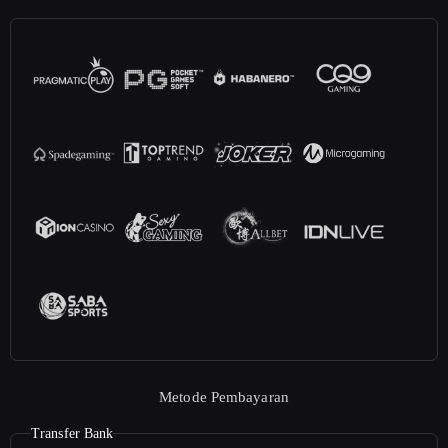
Metode Pembayaran
Transfer Bank