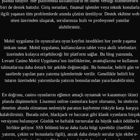
planda tutuyor. Her platformda kullanıcıların en önem verdiği hizmetlerden
biri de destek hattıdır. Giriş sorunları, finansal işlemler veya teknik konularla
ilgili yaşanan tüm problemlerde anında çözüm üretiliyor. Destek ekibine web
sitesi üzerinden ulaşarak, sorularınıza hızlı ve profesyonel yanıtlar
alabilirsiniz.
Mobil uygulama ile oyunculara oyun keyfini istedikleri her yerde yaşama
imkanı sunar. Mobil uygulama, kullanıcıların tablet veya akıllı telefonları
üzerinden kolayca erişebileceği bir platform sağlar. Bu blog yazısında,
Levant Casino Mobil Uygulama’nın özelliklerine, avantajlarına ve kullanım
talimatlarına daha detaylı bir şekilde değineceğiz. Bu bonuslar, belirli gün ve
saatlerde yapılan para yatırma işlemlerinde verilir. Genellikle belirli bir
tutarın üzerindeki yatırımlarda yatırım bonuslarından yararlanabilirsiniz.
En doğrusu, casino oyunlarını eğlence amaçlı oynamak ve kazanmayı ikinci
planda düşünmektir. Lisanssız online casinolara kayıt olursanız, bu sitelerin
denetim altında olmaması nedeniyle paranızı kaybetme riskiyle karşı karşıya
kalabilirsiniz. Burada rulet, blackjack ve baccarat gibi klasik oyunların birço
versiyonu bulunuyor. Günlük ve haftalık turnuvalar da büyük nakit ödüllerle
birlikte geliyor. SSS bölümü biraz daha fazla bilgi içerebilir (özellikle
yatırım, çekim ve bonuslarla ilgili), ancak daha detaylı sorular için ekibe e-