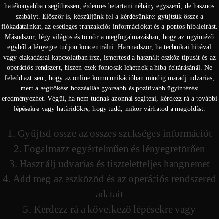
hatékonyabban segíthessen, érdemes betartani néhány egyszerű, de hasznos
szabályt. Először is, készüljünk fel a kérdésünkre: gyűjtsük össze a
fiókadatainkat, az esetleges tranzakciós információkat és a pontos hibaleírást.
Másodszor, légy világos és tömör a megfogalmazásban, hogy az ügyintéző
egyből a lényegre tudjon koncentrálni. Harmadszor, ha technikai hibával
vagy elakadással kapcsolatban írsz, ismertesd a használt eszköz típusát és az
operációs rendszert, hiszen ezek fontosak lehetnek a hiba feltárásánál. Ne
feledd azt sem, hogy az online kommunikációban mindig maradj udvarias,
mert a segítőkész hozzáállás gyorsabb és pozitívabb ügyintézést
eredményezhet. Végül, ha nem tudnak azonnal segíteni, kérdezz rá a további
lépésekre vagy határidőkre, hogy tudd, mikor várhatod a megoldást.
1. Gyűjtsd össze az összes szükséges információt
2. Fogalmazz egyértelműen és lényegretörően
3. Használj udvarias és tiszteletteljes hangnemet
4. Add meg az eszközöd és az operációs rendszered
adatait
5. Kérdezz rá a következő lépésekre vagy