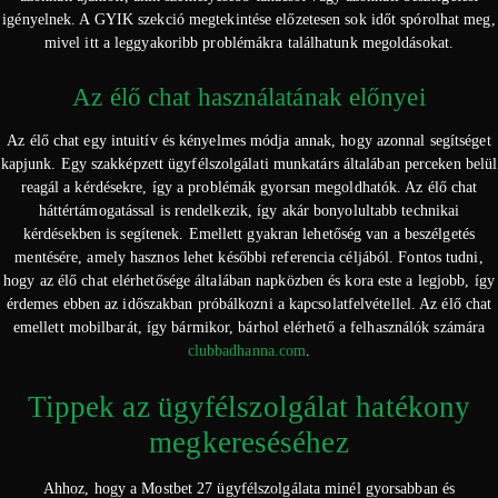
igényelnek. A GYIK szekció megtekintése előzetesen sok időt spórolhat meg,
mivel itt a leggyakoribb problémákra találhatunk megoldásokat.
Az élő chat használatának előnyei
Az élő chat egy intuitív és kényelmes módja annak, hogy azonnal segítséget
kapjunk. Egy szakképzett ügyfélszolgálati munkatárs általában perceken belül
reagál a kérdésekre, így a problémák gyorsan megoldhatók. Az élő chat
háttértámogatással is rendelkezik, így akár bonyolultabb technikai
kérdésekben is segítenek. Emellett gyakran lehetőség van a beszélgetés
mentésére, amely hasznos lehet későbbi referencia céljából. Fontos tudni,
hogy az élő chat elérhetősége általában napközben és kora este a legjobb, így
érdemes ebben az időszakban próbálkozni a kapcsolatfelvétellel. Az élő chat
emellett mobilbarát, így bármikor, bárhol elérhető a felhasználók számára
clubbadhanna.com
.
Tippek az ügyfélszolgálat hatékony
megkereséséhez
Ahhoz, hogy a Mostbet 27 ügyfélszolgálata minél gyorsabban és