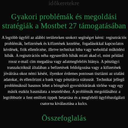
időkeretekre
Gyakori problémák és megoldási
stratégiák a Mostbet 27 támogatásában
A legtöbb ügyfél az alábbi területeken szokott segítséget kérni: regisztrációs
problémák, befizetések és kifizetések kezelése, fogadásokkal kapcsolatos
kérdések, fiók ellenőrzése, illetve technikai hiba vagy weboldal működési
hibák. A regisztrációs néha egyszerűbb hibák miatt akad el, mint például
rossz e-mail cím megadása vagy adatmegfelelés hiánya. A pénzügyi
tranzakcióknál általában a befizetések feldolgozása vagy a kifizetések
jóváírása okoz némi késést, ilyenkor érdemes pontosan tisztázni az utalási
adatokat, és ellenőrizni a bank vagy pénztárca státuszát. Technikai jellegű
problémáknál hasznos lehet a böngésző gyorsítótárának törlése vagy egy
másik eszköz használata a teszteléshez. A problémák megoldásához a
legtöbbször a fent említett tippek betartása és a megfelelő ügyfélszolgálati
csatorna kiválasztása a kulcs.
Összefoglalás