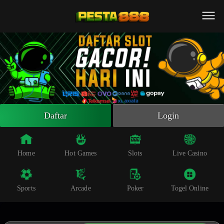
Beranda
Slot Online
Live Casino
Sportsbook
Arcade
Togel Online
Daftar
Login
Poker
Whatsapp
Home
Hot Games
Slots
Live Casino
Telegram
Sports
Arcade
Poker
Togel Online
Livechat