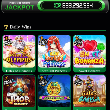
Daily Wins
Gates of Olympus
Starlight Princess
Sweet Bonanza