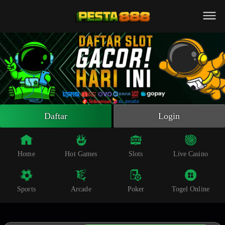
Beranda
Slot Online
Live Casino
Sportsbook
Arcade
Togel Online
Daftar
Login
Poker
Whatsapp
Home
Hot Games
Slots
Live Casino
Telegram
Sports
Arcade
Poker
Togel Online
Livechat