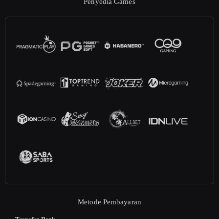
Penyedia Games
Metode Pembayaran