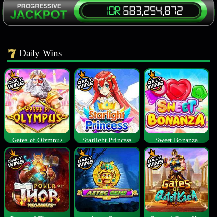
Daily Wins
Gates of Olympus
Starlight Princess
Sweet Bonanza