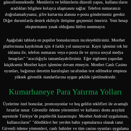
güncellenmektedir. Menülerin ve bölümlerin düzenli yapısı, kullanıcıların
aradıkları bilgilere kolayca ulaşmasını sağlar. Telefon numaranızı
doğrulamadıysanız, şifre kurtarma alanına e-posta göndermeniz gerekir.
Diğer durumlarda destek ekibiyle iletişime geçmenizi öneririz. Yeni hesap
oluşturmanın yasak olduğunu lütfen unutmayın.
Aşağıdaki tabloda en popüler bonuslarımızı inceleyebilirsiniz. Mostbet
platformuna kaydolmak için 4 farklı yol sunuyoruz. Kayıt işlemini tek bir
tıklama ile, telefon numarası veya e-posta ile ve ayrıca sosyal medya
hesapları” “aracılığıyla tamamlayabilirsiniz. Eğer eighteen yaşından
küçükseniz Mostbet kayıt işlemine devam etmeyin. Mostbet Canlı Casino
oyunları, bağımsız denetim kuruluşları tarafından test edilmekte empieza
yüksek güvenlik standartlarına uygun şekilde işletilmektedir.
Kumarhaneye Para Yatırma Yolları
Üyelerine özel bonuslar, promosyonlar ve hoş geldin teklifleri ile avantajlı
fırsatlar sunar. Güvenilir ödeme yöntemleri ve kullanıcı dostu arayüzü
sayesinde Türkiye’de popülerlik kazanmıştır. Mostbet Android uygulaması,
kullanıcıların” “diledikleri her yerden bahis yapmalarına olanak tanır.
Güvenli ödeme yöntemleri, canlı bahisler ve tüm casino oyunları uygulama