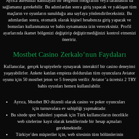
Ayrıca adresinizi kanıtlayan bir belgenin fotoğrafını veya taramasını da
sağlamanız gerekebilir. Bu adımlardan sonra giriş yapacak ve yaklaşan tüm
maçların ve oyunların sunulduğu ana sayfaya yönlendirileceksiniz. Bu
adımlardan sonra, otomatik olarak kişisel hesabınıza giriş yapacak ve
bonusları kullanmanıza ve bahis oynamanıza izin vereceksiniz. Profil
ayarlarında ikamet bölgenizi değiştirip değiştirmediğinizi kontrol etmenizi
öneririz.
Mostbet Casino Zerkalo’nun Faydaları
Kullanıcılar, gerçek krupiyelerle oynayarak interaktif bir casino deneyimi
yaşayabilirler. Ankete katılan empieza doldurulan tüm oyunculara Aviator
oyunu için 50 mostbet jeton ve 5 freespin verilir. Aviator’a ücretsiz 2 TRY
bahis oyunları hemen kullanılabilir.
Ayrıca, Mostbet BO düzenli olarak casino ve poker oyuncuları
için turnuvalara ev sahipliği yapmaktadır.
Bu sitede spor bahisleri yapmak için Türk kullanıcıların öncelikle
web sitelerine kayıt olarak kendilerinde bir hesap açmaları
gerekmektedir.
Türkiye’den müşteriler için, web sitesinin tüm bölümlerinin