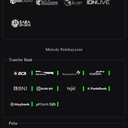
Metode Pembayaran
Transfer Bank
Pulsa