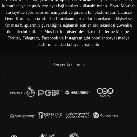
kumarhaneye erişmek için aynı bağlantıları kullanabilirsiniz. Evet, Mostbet
Türkiye’de spor bahisleri için yasal ve güvenli bir platformdur. Curacao
Oyun Komisyonu tarafından lisanslanmıştır ve kullanıcılarının kişisel ve
finansal bilgilerinin güvenliğini sağlamak için en kid teknoloji güvenlik
önlemlerini kullanır. Mostbet’in müşteri destek temsilcilerine Mostbet
Twitter, Telegram, Facebook ve Instagram gibi popüler sosyal medya
platformlarından kolayca erişilebilir.
Penyedia Games