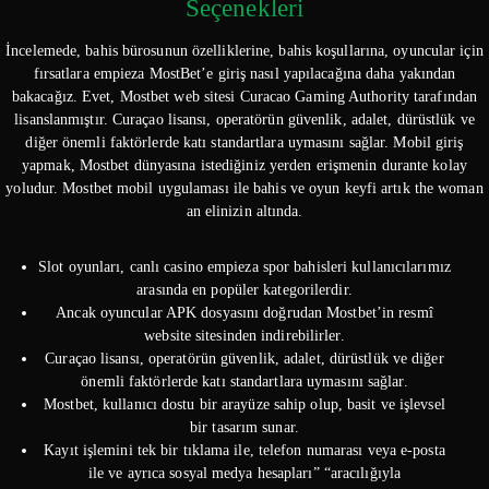
Seçenekleri
İncelemede, bahis bürosunun özelliklerine, bahis koşullarına, oyuncular için
fırsatlara empieza MostBet’e giriş nasıl yapılacağına daha yakından
bakacağız. Evet, Mostbet web sitesi Curacao Gaming Authority tarafından
lisanslanmıştır. Curaçao lisansı, operatörün güvenlik, adalet, dürüstlük ve
diğer önemli faktörlerde katı standartlara uymasını sağlar. Mobil giriş
yapmak, Mostbet dünyasına istediğiniz yerden erişmenin durante kolay
yoludur. Mostbet mobil uygulaması ile bahis ve oyun keyfi artık the woman
an elinizin altında.
Slot oyunları, canlı casino empieza spor bahisleri kullanıcılarımız
arasında en popüler kategorilerdir.
Ancak oyuncular APK dosyasını doğrudan Mostbet’in resmî
website sitesinden indirebilirler.
Curaçao lisansı, operatörün güvenlik, adalet, dürüstlük ve diğer
önemli faktörlerde katı standartlara uymasını sağlar.
Mostbet, kullanıcı dostu bir arayüze sahip olup, basit ve işlevsel
bir tasarım sunar.
Kayıt işlemini tek bir tıklama ile, telefon numarası veya e-posta
ile ve ayrıca sosyal medya hesapları” “aracılığıyla