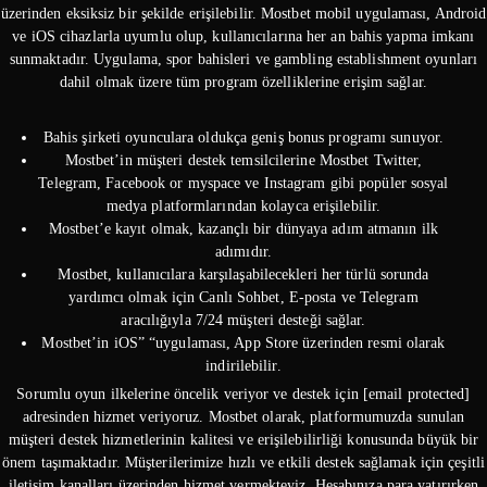
üzerinden eksiksiz bir şekilde erişilebilir. Mostbet mobil uygulaması, Android
ve iOS cihazlarla uyumlu olup, kullanıcılarına her an bahis yapma imkanı
sunmaktadır. Uygulama, spor bahisleri ve gambling establishment oyunları
dahil olmak üzere tüm program özelliklerine erişim sağlar.
Bahis şirketi oyunculara oldukça geniş bonus programı sunuyor.
Mostbet’in müşteri destek temsilcilerine Mostbet Twitter,
Telegram, Facebook or myspace ve Instagram gibi popüler sosyal
medya platformlarından kolayca erişilebilir.
Mostbet’e kayıt olmak, kazançlı bir dünyaya adım atmanın ilk
adımıdır.
Mostbet, kullanıcılara karşılaşabilecekleri her türlü sorunda
yardımcı olmak için Canlı Sohbet, E-posta ve Telegram
aracılığıyla 7/24 müşteri desteği sağlar.
Mostbet’in iOS” “uygulaması, App Store üzerinden resmi olarak
indirilebilir.
Sorumlu oyun ilkelerine öncelik veriyor ve destek için [email protected]
adresinden hizmet veriyoruz. Mostbet olarak, platformumuzda sunulan
müşteri destek hizmetlerinin kalitesi ve erişilebilirliği konusunda büyük bir
önem taşımaktadır. Müşterilerimize hızlı ve etkili destek sağlamak için çeşitli
iletişim kanalları üzerinden hizmet vermekteyiz. Hesabınıza para yatırırken