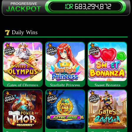
Daily Wins
Gates of Olympus
Starlight Princess
Sweet Bonanza