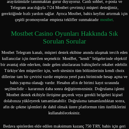
arayüzümüzle tanınmaktan gurur duyuyoruz. Canlı sohbet, e-posta ve
Telegram aracılığıyla 7/24 Mostbet çevrimiçi müşteri desteğimiz,
gerektiğinde hızlı yardım sağlar. Ayrıca Mostbet, bahis keyfini artırmak için
çeşitli promosyonlar empieza teklifler sunmaktadır
mostbet
.
Mostbet Casino Oyunları Hakkında Sık
Sorulan Sorular
Mostbet Telegram kanalı, müşteri destek ekibine anında ulaşmak tercih eden
kullanıcılar için önerilen seçenektir. MostBet, “kendi” bölgelerinde objektif
bir avantaj elde ederken, önde gelen uluslararası bahisçilerle rekabet edebilir.
Türkiye’den müşteriler için, web sitesinin tüm bölümlerinin kendi choix
dillerine tam bir çevirisi vardır empieza yerel para biriminde hesap açma ve
bahis yapma olanağı vardır. Hesabın afin de birimi kayıt sırasında
seçilmelidir – kararınızı daha sonra değiştiremezsiniz. Doğrulama işlemi
Mostbet destek ekibiyle iletişime geçerek veya gerekli belgeleri kişisel
dolabınıza yükleyerek tamamlanabilir. Doğrulama tamamlandıktan sonra,
afin de çekme işlemleri de dahil olmak üzere platformun tüm özelliklerini
kullanabileceksiniz.
Bedava spinlerden elde edilen maksimum kazanç 750 TRY, bahis için geri