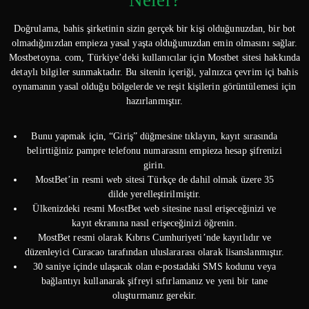
Neler?
Doğrulama, bahis şirketinin sizin gerçek bir kişi olduğunuzdan, bir bot
olmadığınızdan empieza yasal yaşta olduğunuzdan emin olmasını sağlar.
Mostbetoyna. com, Türkiye’deki kullanıcılar için Mostbet sitesi hakkında
detaylı bilgiler sunmaktadır. Bu sitenin içeriği, yalnızca çevrim içi bahis
oynamanın yasal olduğu bölgelerde ve reşit kişilerin görüntülemesi için
hazırlanmıştır.
Bunu yapmak için, “Giriş” düğmesine tıklayın, kayıt sırasında
belirttiğiniz pampre telefonu numarasını empieza hesap şifrenizi
girin.
MostBet’in resmi web sitesi Türkçe de dahil olmak üzere 35
dilde yerelleştirilmiştir.
Ülkenizdeki resmi MostBet web sitesine nasıl erişeceğinizi ve
kayıt ekranına nasıl erişeceğinizi öğrenin.
MostBet resmi olarak Kıbrıs Cumhuriyeti’nde kayıtlıdır ve
düzenleyici Curacao tarafından uluslararası olarak lisanslanmıştır.
30 saniye içinde ulaşacak olan e-postadaki SMS kodunu veya
bağlantıyı kullanarak şifreyi sıfırlamanız ve yeni bir tane
oluşturmanız gerekir.