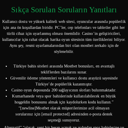
Sıkça Sorulan Soruların Yanıtları
Kullanıcı dostu ve yüksek kaliteli web sitesi, oyuncular arasında popülerlik
için ana ön koşullardan biridir. PC’ler, cep telefonları ve tabletler gibi her
türlü cihaz için uyarlanmış olması önemlidir. Casino’in geliştiricileri,
kullanıcılar için rahat olacak harika oyun sitesinin tüm özelliklerini biliyor.
Aynı şey, resmi uyarlamalarından biri olan mostbet zerkalo için de
söylenebilir.
Türkiye bahis siteleri arasında Mostbet bonusları, en avantajlı
tekliflerden bazılarını sunar.
Güvenilir ödeme yöntemleri ve kullanıcı dostu arayüzü sayesinde
Türkiye’de popülerlik kazanmıştır.
Casino oyun deposunda 200 sağlayıcının slotları bulunmaktadır.
Kumarhanede veya spor bahislerinde kullanılabilecek en büyük
hoşgeldin bonusunu almak için kaydolurken kodu kullanın.”
“[newline]Mostbet olarak müşterilerimize acil olmayan
sorularınız için [email protected] adresinden e-posta destek
seçeneği sunuyoruz.
Alternatif” “olarak, yeni bir hesap açmak ve ardından spor bahislerine ve