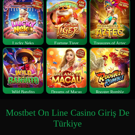
Lucky Neko
Fortune Tiger
Treasures of Aztec
Wild Bandito
Dreams of Macau
Rooster Rumble
Mostbet On Line Casino Giriş De
Türkiye