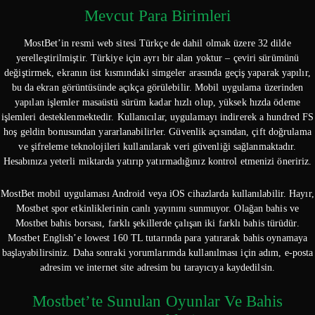
Mevcut Para Birimleri
MostBet’in resmi web sitesi Türkçe de dahil olmak üzere 32 dilde
yerelleştirilmiştir. Türkiye için ayrı bir alan yoktur – çeviri sürümünü
değiştirmek, ekranın üst kısmındaki simgeler arasında geçiş yaparak yapılır,
bu da ekran görüntüsünde açıkça görülebilir. Mobil uygulama üzerinden
yapılan işlemler masaüstü sürüm kadar hızlı olup, yüksek hızda ödeme
işlemleri desteklenmektedir. Kullanıcılar, uygulamayı indirerek a hundred FS
hoş geldin bonusundan yararlanabilirler. Güvenlik açısından, çift doğrulama
ve şifreleme teknolojileri kullanılarak veri güvenliği sağlanmaktadır.
Hesabınıza yeterli miktarda yatırıp yatırmadığınız kontrol etmenizi öneririz.
MostBet mobil uygulaması Android veya iOS cihazlarda kullanılabilir. Hayır,
Mostbet spor etkinliklerinin canlı yayınını sunmuyor. Olağan bahis ve
Mostbet bahis borsası, farklı şekillerde çalışan iki farklı bahis türüdür.
Mostbet English’e lowest 160 TL tutarında para yatırarak bahis oynamaya
başlayabilirsiniz. Daha sonraki yorumlarımda kullanılması için adım, e-posta
adresim ve internet site adresim bu tarayıcıya kaydedilsin.
Mostbet’te Sunulan Oyunlar Ve Bahis