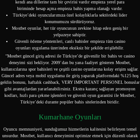
kendi ana dillerine tam bir çevirisi vardır empieza yerel para
biriminde hesap açma empieza bahis yapma olanağı vardır.
Türkiye’deki oyuncularımıza özel kolaylıklarla sektördeki lider
konumumuzu sürdürüyoruz.
Mostbet oyunlar, her tür oyuncunun zevkine hitap eden geniş bir
yelpazeye sahiptir.
Güvenli ödeme yöntemleri, canlı bahisler empieza tüm casino
oyunları uygulama üzerinden eksiksiz bir şekilde erişilebilir.
“Mostbet güncel giriş adresi ile Türkiye’de güvenilir bir bahis ve casino
deneyimi sizi bekliyor. 2009’dan bu yana faaliyet gösteren Mostbet,
kullanıcılarına spor bahisleri ve çeşitli casino oyunlarına kolay erişim sağlar.
Güncel adres veya mobil uygulama ile giriş yaparak platformdaki %125 hoş
geldin bonusu, haftalık cashback, VERY IMPORTANT PERSONEL bonuslar
gibi avantajlardan yararlanabilirsiniz. Ekstra kazanç sağlayan promosyon
kodları, hızlı para çekme işlemleri ve güvenli oyun garantisi ile Mostbet,
Türkiye’deki durante popüler bahis sitelerinden biridir.
Kumarhane Oyunları
Oyuncu memnuniyeti, sunduğumuz hizmetlerin kalitesini belirleyen temel
unsurdur. Mostbet, kullanıcı deneyimini optimize etmek için düzenli olarak