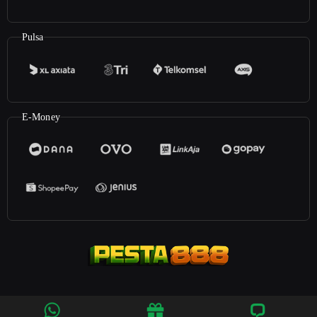
Pulsa
E-Money
©2023
Pesta888
. All rights reserved | 18+