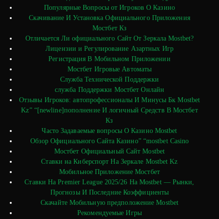
Популярные Вопросы от Игроков О Казино
Скачивание И Установка Официального Приложения
Мостбет Кз
Отличается Ли официального Сайт От Зеркала Mostbet?
Лицензии и Регулирование Азартных Игр
Регистрация В Мобильном Приложении
Мостбет Игровые Автоматы
Служба Технической Поддержки
служба Поддержки Мостбет Онлайн
Отзывы Игроков: автопрофессионалы И Минусы Бк Mostbet
Kz” “[newline]пополнение И логичный Средств В Мостбет
Кз
Часто Задаваемые вопросы О Казино Mostbet
Обзор Официального Сайта Казино” “mostbet Casino
Мостбет Официальный Сайт Mostbet
Ставки на Киберспорт На Зеркале Mostbet Kz
Мобильное Приложение Мостбет
Ставки На Premier League 2025/26 На Mostbet — Рынки,
Прогнозы И Последние Коэффициенты
Скачайте Мобильную предположение Mostbet
Рекомендуемые Игры