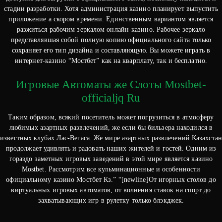
стадии разработки. Хотя администрация казино планирует выпустить
приложение а скором времени. Единственным вариантом является
разжиться рабочим зеркалом онлайн-казино. Рабочее зеркало
представлявшая собой полную копию официального сайта только
сохраняет его тип дизайна и составляющую. Вы можете играть в
интернет-казино “Мостбет” как на кварплату, так и бесплатно.
Игровые Автоматы же Слоты Mostbet-
officialjq Ru
Таким образом, всякий посетитель может погрузиться в атмосферу
любимых азартных развлечений, же если бы бильзера находился в
известных клубах Лас-Вегаса. Же мире азартных развлечений Казахстан
продолжает удивлять и радовать наших жителей и гостей. Одним из
гораздо заметных игровых заведений в этой мире является казино
Mostbet. Рассмотрим все кульминационные и особенности
официальному казино Мостбет Кз.” “[newline]От игорных столов до
виртуальных игровых автоматов, от волнения ставок на спорт до
захватывающих игр в рулетку только блэкджек.