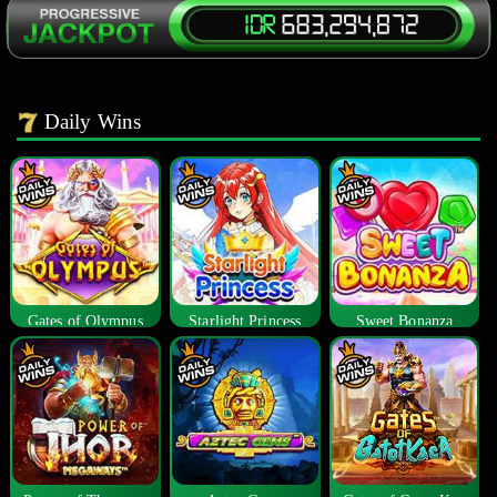
Daily Wins
Gates of Olympus
Starlight Princess
Sweet Bonanza