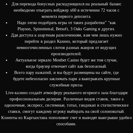
Для перевода бонусных расходующихся на реальный баланс
необходимо отыграть вейджер х60 в истечении 72 часов с
момента первого депозита.
Надо легко подобрать игры от таких разработки” “как
Playson, Spinomenal, Betsoft, 3 Oaks Gaming и других.
Ддя доступа к азартным развлечениям, вам чем лишь нужно
перейти в раздел Казино, который предлагает
немногочисленных слотов разных жанров от ведущих
производителей.
Актуальное зеркало Mostbet Casino будет же том случае,
когда браузер отмечает сайт как безопасный.
Всего пару нажатий, и вы будут размещены на сайте, где
будете небезопасно заключать пари а выигрывать крупные
служебные призы.
Live-казино создаёт атмосферу реального игорного зала благодаря
профессиональным дилерам. Различные видов ставок, такие а
одиночные, экспресс, системные, тотал, гандикап и статистические
ставки, смогут каждому игроку выбирать на свой солоноватый.
Клиенты из Кыргызстана пополняют счет и выводят выигрыши удобно
способами.