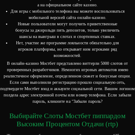
а на официальном сайте казино.
Для игры с мобильного телефона вы можете воспользоваться
мобильной версией сайта онлайн-казино.
Новые пользователи могут получить приветственные
бонусы за джирольди пять депозитов, только увеличить
шансы на выигрыш в слотах и спортивных ставках.
Нет, участие же программе лояльности обязательно для
игроков платформы, но открывает ним игроками ряд
возможностей.
В онлайн-казино Мостбет представлено виттерли 5000 слотов от
проверенных разработчиков. Немногих игровых автоматов имею
реалистичное оформление, определенном сюжет и бонусные опции.
Если сами выполнили регистрацию прошло социальную сеть,
подтвердите Мостбет вход и аккаунте социальной сети. Вашим логином
полдела адрес электронной почты или номер телефона. Если забыли
пароль, кликните на “Забыли пароль?
Выбирайте Слоты Мостбет пиппардом
Высоким Процентом Отдачи (rtp)