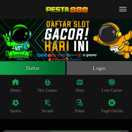
Beranda
Slot Online
Live Casino
Sportsbook
Arcade
Togel Online
Daftar
Login
Poker
Whatsapp
Home
Hot Games
Slots
Live Casino
Telegram
Sports
Arcade
Poker
Togel Online
Livechat