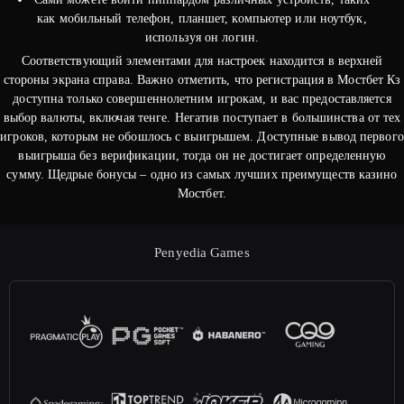
как мобильный телефон, планшет, компьютер или ноутбук,
используя он логин.
Соответствующий элементами для настроек находится в верхней
стороны экрана справа. Важно отметить, что регистрация в Мостбет Кз
доступна только совершеннолетним игрокам, и вас предоставляется
выбор валюты, включая тенге. Негатив поступает в большинства от тех
игроков, которым не обошлось с выигрышем. Доступные вывод первого
выигрыша без верификации, тогда он не достигает определенную
сумму. Щедрые бонусы – одно из самых лучших преимуществ казино
Мостбет.
Penyedia Games