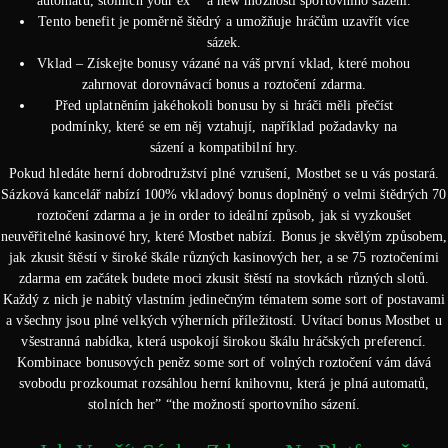
automatů, stolních your ex” “a new možností sportovního sázení.
Tento benefit je poměrně štědrý a umožňuje hráčům uzavřít více
sázek.
Vklad – Získejte bonusy vázané na váš první vklad, které mohou
zahrnovat dorovnávací bonus a roztočení zdarma.
Před uplatněním jakéhokoli bonusu by si hráči měli přečíst
podmínky, které se em něj vztahují, například požadavky na
sázení a kompatibilní hry.
Pokud hledáte herní dobrodružství plné vzrušení, Mostbet se u vás postará.
Sázková kancelář nabízí 100% vkladový bonus doplněný o velmi štědrých 70
roztočení zdarma a je in order to ideální způsob, jak si vyzkoušet
neuvěřitelné kasinové hry, které Mostbet nabízí. Bonus je skvělým způsobem,
jak zkusit štěstí v široké škále různých kasinových her, a se 75 roztočeními
zdarma em začátek budete moci zkusit štěstí na stovkách různých slotů.
Každý z nich je nabitý vlastním jedinečným tématem some sort of postavami
a všechny jsou plné velkých výherních příležitostí. Uvítací bonus Mostbet u
všestranná nabídka, která uspokojí širokou škálu hráčských preferencí.
Kombinace bonusových peněz some sort of volných roztočení vám dává
svobodu prozkoumat rozsáhlou herní knihovnu, která je plná automatů,
stolních her” “the možností sportovního sázení.