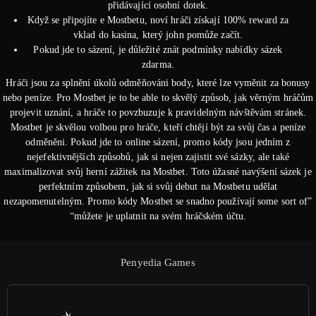
přidávající osobní dotek.
Když se připojíte e Mostbetu, noví hráči získají 100% reward za
vklad do kasina, který john pomůže začít.
Pokud jde to sázení, je důležité znát podmínky nabídky sázek
zdarma.
Hráči jsou za splnění úkolů odměňováni body, které lze vyměnit za bonusy
nebo peníze. Pro Mostbet je to be able to skvělý způsob, jak věrným hráčům
projevit uznání, a hráče to povzbuzuje k pravidelným návštěvám stránek.
Mostbet je skvělou volbou pro hráče, kteří chtějí být za svůj čas a peníze
odměněni. Pokud jde to online sázení, promo kódy jsou jedním z
nejefektivnějších způsobů, jak si nejen zajistit své sázky, ale také
maximalizovat svůj herní zážitek na Mostbet. Toto úžasné navýšení sázek je
perfektním způsobem, jak si svůj debut na Mostbetu udělat
nezapomenutelným. Promo kódy Mostbet se snadno používají some sort of”
“můžete je uplatnit na svém hráčském účtu.
Penyedia Games