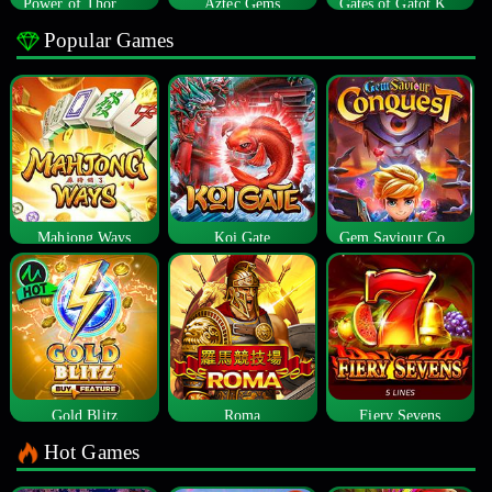
Power of Thor Megaways
Aztec Gems
Gates of Gatot Kaca
Popular Games
Mahjong Ways
Koi Gate
Gem Saviour Conquest
Gold Blitz
Roma
Fiery Sevens
Hot Games