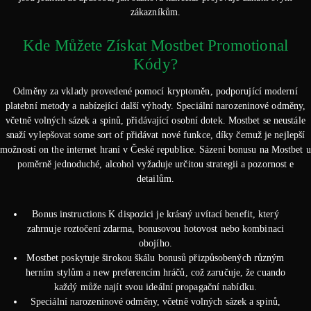
zákazníkům.
Kde Můžete Získat Mostbet Promotional
Kódy?
Odměny za vklady provedené pomocí kryptoměn, podporující moderní
platební metody a nabízející další výhody. Speciální narozeninové odměny,
včetně volných sázek a spinů, přidávající osobní dotek. Mostbet se neustále
snaží vylepšovat some sort of přidávat nové funkce, díky čemuž je nejlepší
možností on the internet hraní v České republice. Sázení bonusu na Mostbet u
poměrně jednoduché, alcohol vyžaduje určitou strategii a pozornost e
detailům.
Bonus instructions K dispozici je krásný uvítací benefit, který
zahrnuje roztočení zdarma, bonusovou hotovost nebo kombinaci
obojího.
Mostbet poskytuje širokou škálu bonusů přizpůsobených různým
herním stylům a new preferencím hráčů, což zaručuje, že cuando
každý může najít svou ideální propagační nabídku.
Speciální narozeninové odměny, včetně volných sázek a spinů,