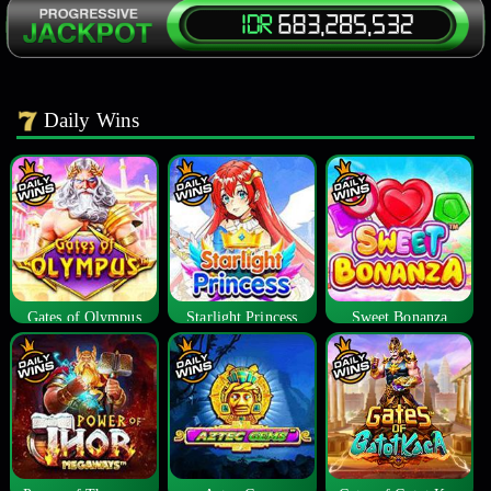
Daily Wins
Gates of Olympus
Starlight Princess
Sweet Bonanza