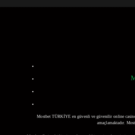
M
Mostbet TÜRKİYE en güvenli ve güvenilir online casino pl
amaçlamaktadır. Mostb