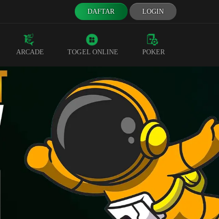
DAFTAR
LOGIN
ARCADE
TOGEL ONLINE
POKER