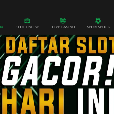
DA
SLOT ONLINE
LIVE CASINO
SPORTSBOOK