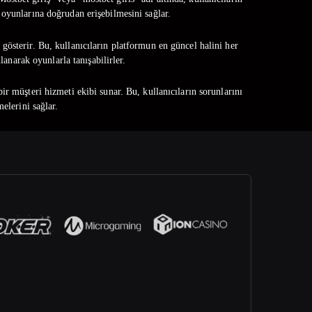
 oyunlarına doğrudan erişebilmesini sağlar.
gösterir. Bu, kullanıcıların platformun en güncel halini her
anarak oyunlarla tanışabilirler.
ir müşteri hizmeti ekibi sunar. Bu, kullanıcıların sorunlarını
lerini sağlar.