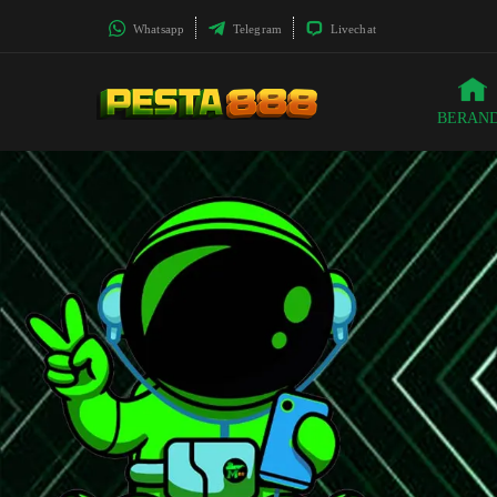
Whatsapp
Telegram
Livechat
BERAN