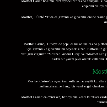
Mostbet Casino bölümü, profesyonel bir casino deneyimi sunar. 
erişebilir ve oyun
Mostbet, TÜRKİYE’da en güvenli ve güvenilir online casino pl
ku
Mostbet Casino, Türkiye’de popüler bir online casino platfor
için güvenli ve güvenilir bir seçenek sunar. Platformun gün
varlığını vurgular. “Mostbet Gündüz Giriş” ve “Mostbet Giriş” 
farklı bir yazım şekli olarak kullanılır
Mostb
Mostbet Casino’da oynarken, kullanıcılar çeşitli kurallar
kullanıcıların herhangi bir yasal engel olmaksızı
Mostbet Casino’da oynarken, her oyunun kendi kuralları vardır
durmak 