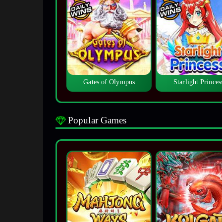
Gates of Olympus
Starlight Princes
Popular Games