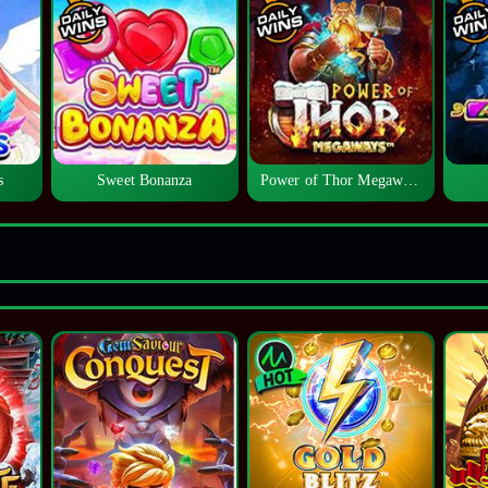
s
Sweet Bonanza
Power of Thor Megaways