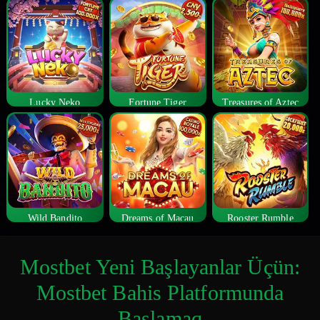
Lucky Neko
Fortune Tiger
Treasures of Aztec
Wild Bandito
Dreams of Macau
Rooster Rumble
Mostbet Yeni Başlayanlar Üçün:
Mostbet Bahis Platformunda
Başlamaq