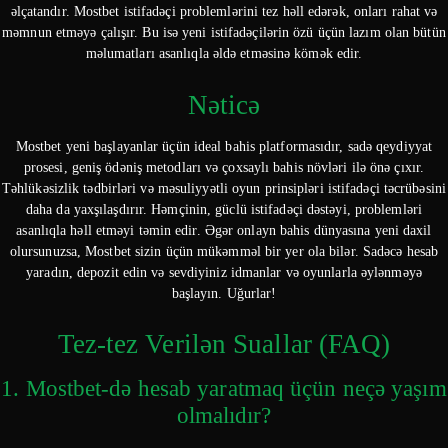
əlçatandır. Mostbet istifadəçi problemlərini tez həll edərək, onları rahat və
məmnun etməyə çalışır. Bu isə yeni istifadəçilərin özü üçün lazım olan bütün
məlumatları asanlıqla əldə etməsinə kömək edir.
Nəticə
Mostbet yeni başlayanlar üçün ideal bahis platformasıdır, sadə qeydiyyat
prosesi, geniş ödəniş metodları və çoxsaylı bahis növləri ilə önə çıxır.
Təhlükəsizlik tədbirləri və məsuliyyətli oyun prinsipləri istifadəçi təcrübəsini
daha da yaxşılaşdırır. Həmçinin, güclü istifadəçi dəstəyi, problemləri
asanlıqla həll etməyi təmin edir. Əgər onlayn bahis dünyasına yeni daxil
olursunuzsa, Mostbet sizin üçün mükəmməl bir yer ola bilər. Sadəcə hesab
yaradın, depozit edin və sevdiyiniz idmanlar və oyunlarla əylənməyə
başlayın. Uğurlar!
Tez-tez Verilən Suallar (FAQ)
1. Mostbet-də hesab yaratmaq üçün neçə yaşım
olmalıdır?