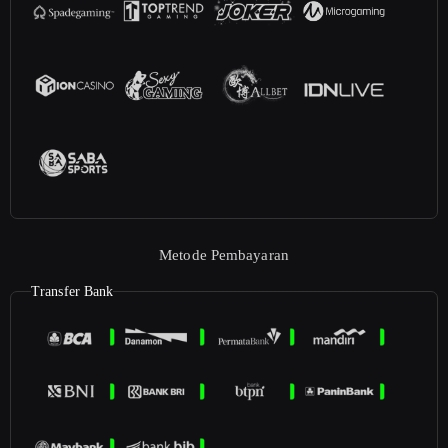
Metode Pembayaran
Transfer Bank