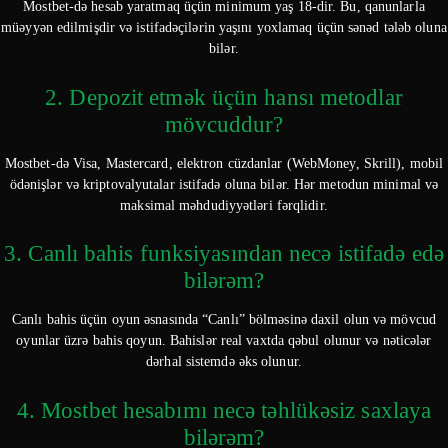
Mostbet-də hesab yaratmaq üçün minimum yaş 18-dir. Bu, qanunlarla
müəyyən edilmişdir və istifadəçilərin yaşını yoxlamaq üçün sənəd tələb oluna
bilər.
2. Depozit etmək üçün hansı metodlar
mövcuddur?
Mostbet-də Visa, Mastercard, elektron cüzdanlar (WebMoney, Skrill), mobil
ödənişlər və kriptovalyutalar istifadə oluna bilər. Hər metodun minimal və
maksimal məhdudiyyətləri fərqlidir.
3. Canlı bahis funksiyasından necə istifadə edə
bilərəm?
Canlı bahis üçün oyun əsnasında “Canlı” bölməsinə daxil olun və mövcud
oyunlar üzrə bahis qoyun. Bahislər real vaxtda qəbul olunur və nəticələr
dərhal sistemdə əks olunur.
4. Mostbet hesabımı necə təhlükəsiz saxlaya
bilərəm?