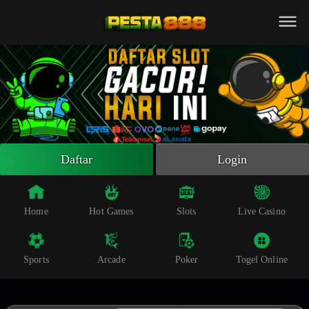
Beranda
Slot Online
Live Casino
Sportsbook
Arcade
Togel Online
Daftar
Login
Poker
Whatsapp
Home
Hot Games
Slots
Live Casino
Telegram
Sports
Arcade
Poker
Togel Online
Livechat