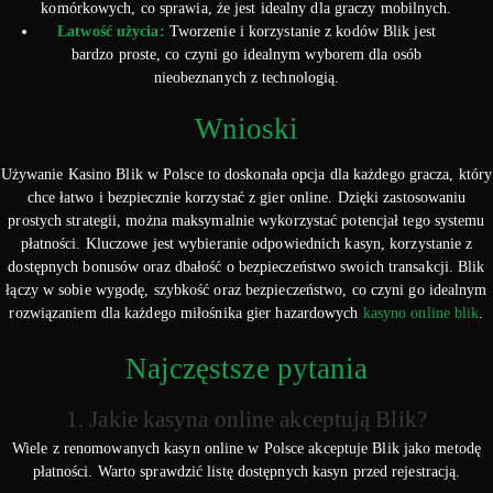
komórkowych, co sprawia, że jest idealny dla graczy mobilnych.
Łatwość użycia:
Tworzenie i korzystanie z kodów Blik jest
bardzo proste, co czyni go idealnym wyborem dla osób
nieobeznanych z technologią.
Wnioski
Używanie Kasino Blik w Polsce to doskonała opcja dla każdego gracza, który
chce łatwo i bezpiecznie korzystać z gier online. Dzięki zastosowaniu
prostych strategii, można maksymalnie wykorzystać potencjał tego systemu
płatności. Kluczowe jest wybieranie odpowiednich kasyn, korzystanie z
dostępnych bonusów oraz dbałość o bezpieczeństwo swoich transakcji. Blik
łączy w sobie wygodę, szybkość oraz bezpieczeństwo, co czyni go idealnym
rozwiązaniem dla każdego miłośnika gier hazardowych
kasyno online blik
.
Najczęstsze pytania
1. Jakie kasyna online akceptują Blik?
Wiele z renomowanych kasyn online w Polsce akceptuje Blik jako metodę
płatności. Warto sprawdzić listę dostępnych kasyn przed rejestracją.