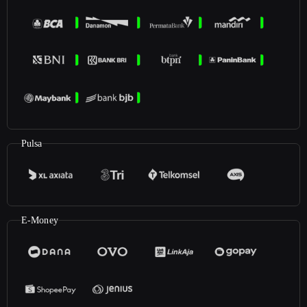
Pulsa
E-Money