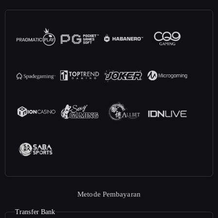
Metode Pembayaran
Transfer Bank