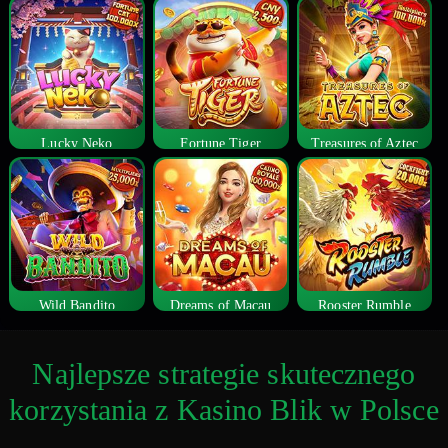
Lucky Neko
Fortune Tiger
Treasures of Aztec
Wild Bandito
Dreams of Macau
Rooster Rumble
Najlepsze strategie skutecznego
korzystania z Kasino Blik w Polsce