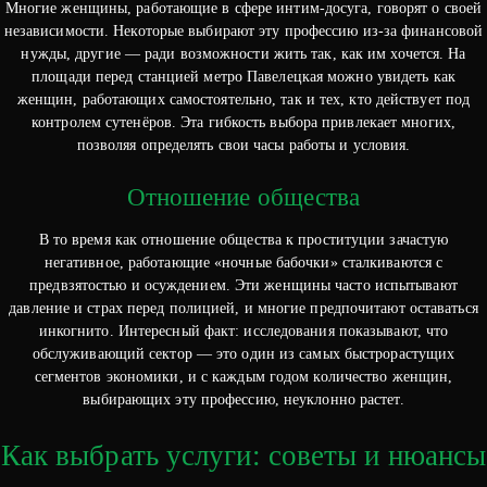
Многие женщины, работающие в сфере интим-досуга, говорят о своей
независимости. Некоторые выбирают эту профессию из-за финансовой
нужды, другие — ради возможности жить так, как им хочется. На
площади перед станцией метро Павелецкая можно увидеть как
женщин, работающих самостоятельно, так и тех, кто действует под
контролем сутенёров. Эта гибкость выбора привлекает многих,
позволяя определять свои часы работы и условия.
Отношение общества
В то время как отношение общества к проституции зачастую
негативное, работающие «ночные бабочки» сталкиваются с
предвзятостью и осуждением. Эти женщины часто испытывают
давление и страх перед полицией, и многие предпочитают оставаться
инкогнито. Интересный факт: исследования показывают, что
обслуживающий сектор — это один из самых быстрорастущих
сегментов экономики, и с каждым годом количество женщин,
выбирающих эту профессию, неуклонно растет.
Как выбрать услуги: советы и нюансы