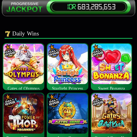
Daily Wins
Gates of Olympus
Starlight Princess
Sweet Bonanza