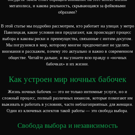
мегаполиса, и какова реальность, скрывающаяся за фейковыми
образами?
В этой статье мы подробно рассмотрим, кто работает на улицах у метро
Павелецкая, какие условия они предлагают, как происходит процесс
выбора и каковы риски и преимущества, связанные с интим-досугом.
Мы погрузимся в мир, которому многие предпочитают не уделять
внимания и расскажем, почему это актуально и важно в современном
обществе. Читайте дальше, и вы узнаете всю правду о «ночных
бабочках» и их жизни.
Как устроен мир ночных бабочек
Жизнь ночных бабочек — это не только интимные услуги, но и
сложный процесс, полный различных нюансов, которые помогают им
выживать и работать в условиях, часто неблагоприятных для женщин.
Один из ключевых аспектов такой работы — это свобода выбора.
Свобода выбора и независимость