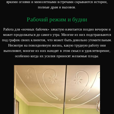
яркими огнями и мимолетными встречами скрываются истории,
полные драм и вызовов.
Рабочий режим и будни
Работа для «ночных бабочек» зачастую начитается поздно вечером и
может продолжаться до самого утра. Многие из них подстраиваются
под график своих клиентов, что может быть довольно утомительным.
Несмотря на повседневную жизнь, какую трудную работу они
выполняют, многие из них находят в этом смысл и удовлетворение,
особенно когда их усилия приносят желаемые плоды.