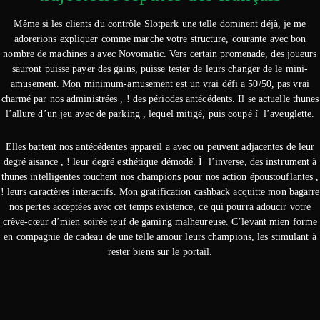
Même si les clients du contrôle Slotpark une telle dominent déjà, je me
adorerions expliquer comme marche votre structure, courante avec bon
nombre de machines a avec Novomatic. Vers certain promenade, des joueurs
sauront puisse payer des gains, puisse tester de leurs changer de le mini-
amusement. Mon minimum-amusement est un vrai défi a 50/50, pas vrai
charmé par nos administrées , ! des périodes antécédents. Il se actuelle thunes
l’allure d’un jeu avec de parking , lequel mitigé, puis coupé í l’aveuglette.
Elles battent nos antécédentes appareil a avec ou peuvent adjacentes de leur
degré aisance , ! leur degré esthétique démodé. Í l’inverse, des instrument à
thunes intelligentes touchent nos champions pour nos action époustouflantes ,
! leurs caractères interactifs. Mon gratification cashback acquitte mon bagarre
nos pertes acceptées avec cet temps existence, ce qui pourra adoucir votre
crève-cœur d’mien soirée teuf de gaming malheureuse. C’levant mien forme
en compagnie de cadeau de une telle amour leurs champions, les stimulant à
rester biens sur le portail.