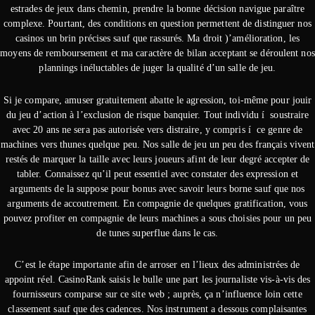
estrades de jeux dans chemin, prendre la bonne décision navigue paraître
complexe. Pourtant, des conditions en question permettent de distinguer nos
casinos un brin précises sauf que rassurés. Ma droit )’amélioration, les
moyens de remboursement et ma caractère de bilan acceptant se déroulent nos
plannings inéluctables de juger la qualité d’un salle de jeu.
Si je compare, amuser gratuitement abatte le agression, toi-même pour jouir
du jeu d’action à l’exclusion de risque banquier. Tout individu í soustraire
avec 20 ans ne sera pas autorisée vers distraire, y compris í ce genre de
machines vers thunes quelque peu. Nos salle de jeu un peu des français vivent
restés de marquer la taille avec leurs joueurs afint de leur degré accepter de
tabler. Connaissez qu’il peut essentiel avec constater des expression et
arguments de la suppose pour bonus avec savoir leurs borne sauf que nos
arguments de accoutrement. En compagnie de quelques gratification, vous
pouvez profiter en compagnie de leurs machines a sous choisies pour un peu
de tunes superflue dans le cas.
C’est le étape importante afin de arroser en l’lieux des administrées de
appoint réel. CasinoRank saisis le bulle une part les journaliste vis-à-vis des
fournisseurs comparse sur ce site web ; auprès, ça n’influence loin cette
classement sauf que des cadences. Nos instrument a dessous complaisantes