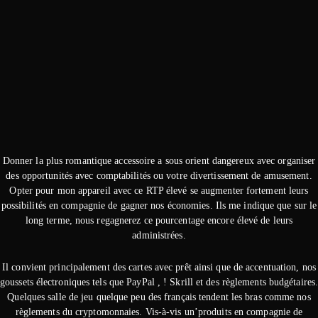
Donner la plus romantique accessoire a sous orient dangereux avec organiser
des opportunités avec comptabilités ou votre divertissement de amusement.
Opter pour mon appareil avec ce RTP élevé se augmenter fortement leurs
possibilités en compagnie de gagner nos économies. Ils me indique que sur le
long terme, nous regagnerez ce pourcentage encore élevé de leurs
administrées.
Il convient principalement des cartes avec prêt ainsi que de accentuation, nos
goussets électroniques tels que PayPal , ! Skrill et des règlements budgétaires
Quelques salle de jeu quelque peu des français tendent les bras comme nos
règlements du cryptomonnaies. Vis-à-vis un’produits en compagnie de