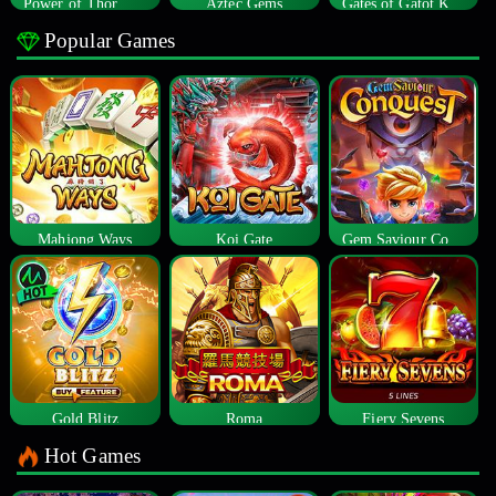
Power of Thor Megaways
Aztec Gems
Gates of Gatot Kaca
Popular Games
Mahjong Ways
Koi Gate
Gem Saviour Conquest
Gold Blitz
Roma
Fiery Sevens
Hot Games