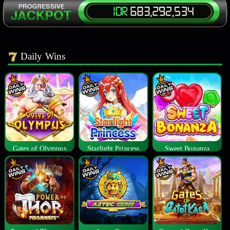
Daily Wins
Gates of Olympus
Starlight Princess
Sweet Bonanza