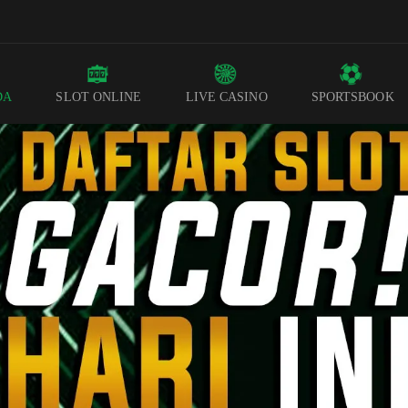
DA
SLOT ONLINE
LIVE CASINO
SPORTSBOOK