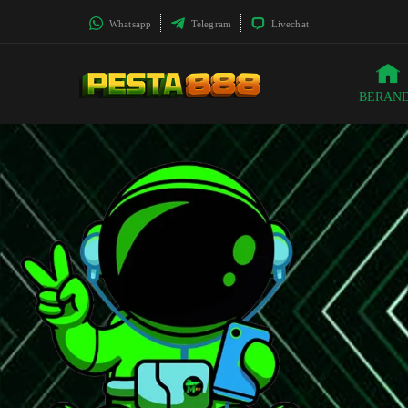
Whatsapp
Telegram
Livechat
BERAN