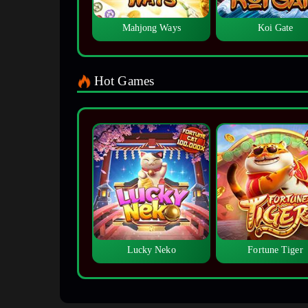
Mahjong Ways
Koi Gate
Hot Games
Lucky Neko
Fortune Tiger