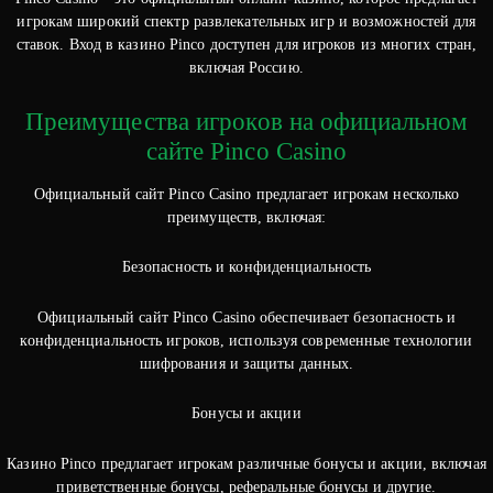
игрокам широкий спектр развлекательных игр и возможностей для
ставок. Вход в казино Pinco доступен для игроков из многих стран,
включая Россию.
Преимущества игроков на официальном
сайте Pinco Casino
Официальный сайт Pinco Casino предлагает игрокам несколько
преимуществ, включая:
Безопасность и конфиденциальность
Официальный сайт Pinco Casino обеспечивает безопасность и
конфиденциальность игроков, используя современные технологии
шифрования и защиты данных.
Бонусы и акции
Казино Pinco предлагает игрокам различные бонусы и акции, включая
приветственные бонусы, реферальные бонусы и другие.