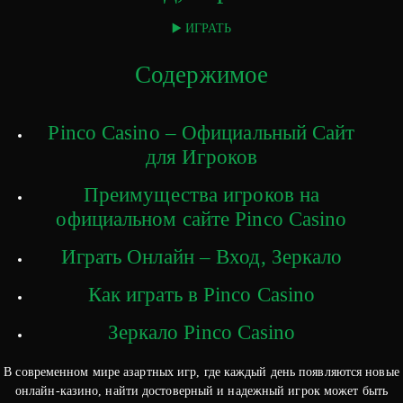
▶️ ИГРАТЬ
Содержимое
Pinco Casino – Официальный Сайт
для Игроков
Преимущества игроков на
официальном сайте Pinco Casino
Играть Онлайн – Вход, Зеркало
Как играть в Pinco Casino
Зеркало Pinco Casino
В современном мире азартных игр, где каждый день появляются новые
онлайн-казино, найти достоверный и надежный игрок может быть