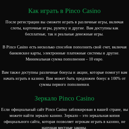
Как играть в Pinco Casino
После регистрации вы сможете играть в различные игры, включая
слоты, карточные игры, рулетку и другие. Вам доступны как
бесплатные, так и реальные денежные игры.
В Pinco Casino есть несколько способов пополнить свой счет, включая
банковские карты, электронные платежные системы и другие.
Минимальная сумма пополнения – 10 евро.
Вам также доступны различные бонусы и акции, которые помогут вам
начать играть в казино. Вам может быть предложен бонус в 100% от
суммы первого пополнения.
Зеркало Pinco Casino
Если официальный сайт Pinco Casino заблокирован в вашей стране, вы
можете найти зеркало казино. Зеркало – это зеркальная копия
официального сайта, которая позволяет игрокам играть в казино, не
нарушая местные законы.