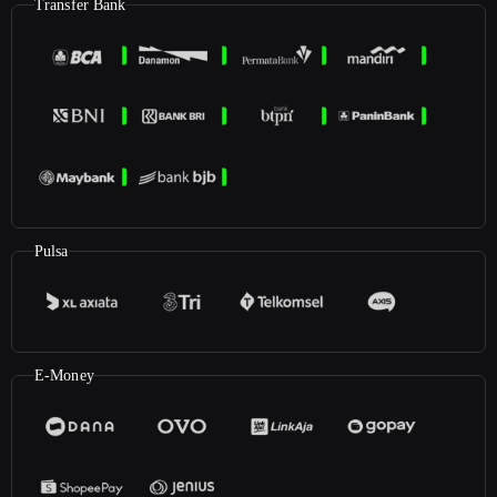
Transfer Bank
Pulsa
E-Money