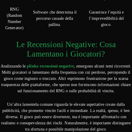
RNG
Software che determina il
Garantisce l’equità e
(Random
percorso casuale della
l’imprevedibilità del
Number
pallina.
gioco.
Generator)
Le Recensioni Negative: Cosa
Lamentano i Giocatori?
Analizzando le
plinko recensioni negative
, emergono alcuni temi ricorrenti.
Molti giocatori si lamentano della frequenza con cui perdono, percependo il
gioco come ingiusto o truccato. Altri esprimono frustrazione per la scarsa
trasparenza delle piattaforme, che spesso non forniscono informazioni chiare
sul funzionamento del RNG o sulle probabilità di vincita.
Un’altra lamentela comune riguarda le elevate aspettative create dalla
pubblicità, che promette vincite facili e immediate. La realtà, spesso, è ben
diversa. Il gioco può essere divertente, ma è importante affrontarlo con
realismo e consapevolezza dei rischi. Naturalmente, è importante distinguere
tra sfortuna e possibile manipolazione del gioco.