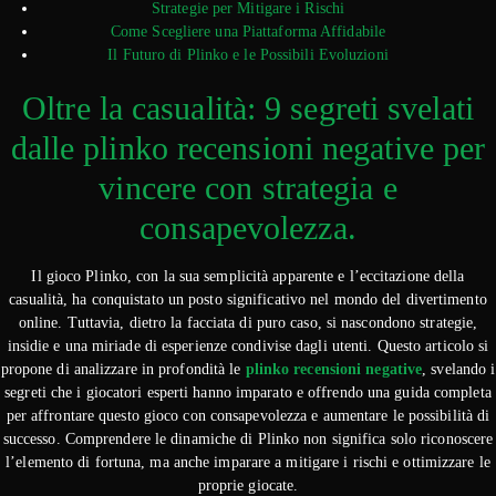
Strategie per Mitigare i Rischi
Come Scegliere una Piattaforma Affidabile
Il Futuro di Plinko e le Possibili Evoluzioni
Oltre la casualità: 9 segreti svelati
dalle plinko recensioni negative per
vincere con strategia e
consapevolezza.
Il gioco Plinko, con la sua semplicità apparente e l’eccitazione della
casualità, ha conquistato un posto significativo nel mondo del divertimento
online. Tuttavia, dietro la facciata di puro caso, si nascondono strategie,
insidie e una miriade di esperienze condivise dagli utenti. Questo articolo si
propone di analizzare in profondità le
plinko recensioni negative
, svelando i
segreti che i giocatori esperti hanno imparato e offrendo una guida completa
per affrontare questo gioco con consapevolezza e aumentare le possibilità di
successo. Comprendere le dinamiche di Plinko non significa solo riconoscere
l’elemento di fortuna, ma anche imparare a mitigare i rischi e ottimizzare le
proprie giocate.