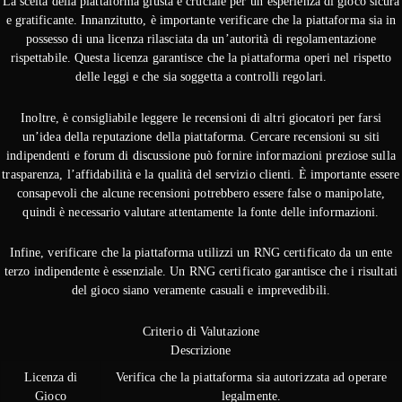
La scelta della piattaforma giusta è cruciale per un’esperienza di gioco sicura
e gratificante. Innanzitutto, è importante verificare che la piattaforma sia in
possesso di una licenza rilasciata da un’autorità di regolamentazione
rispettabile. Questa licenza garantisce che la piattaforma operi nel rispetto
delle leggi e che sia soggetta a controlli regolari.
Inoltre, è consigliabile leggere le recensioni di altri giocatori per farsi
un’idea della reputazione della piattaforma. Cercare recensioni su siti
indipendenti e forum di discussione può fornire informazioni preziose sulla
trasparenza, l’affidabilità e la qualità del servizio clienti. È importante essere
consapevoli che alcune recensioni potrebbero essere false o manipolate,
quindi è necessario valutare attentamente la fonte delle informazioni.
Infine, verificare che la piattaforma utilizzi un RNG certificato da un ente
terzo indipendente è essenziale. Un RNG certificato garantisce che i risultati
del gioco siano veramente casuali e imprevedibili.
Criterio di Valutazione
Descrizione
Licenza di
Verifica che la piattaforma sia autorizzata ad operare
Gioco
legalmente.