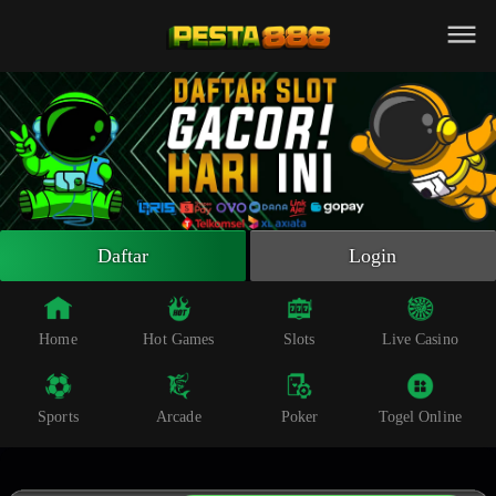
Beranda
Slot Online
Live Casino
Sportsbook
Arcade
Togel Online
Daftar
Login
Poker
Whatsapp
Home
Hot Games
Slots
Live Casino
Telegram
Sports
Arcade
Poker
Togel Online
Livechat