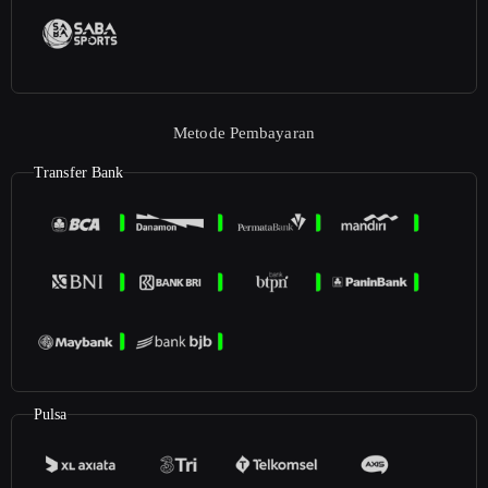
Metode Pembayaran
Transfer Bank
Pulsa