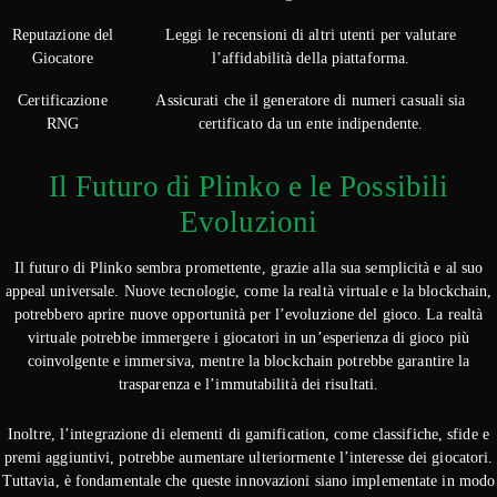
Reputazione del
Leggi le recensioni di altri utenti per valutare
Giocatore
l’affidabilità della piattaforma.
Certificazione
Assicurati che il generatore di numeri casuali sia
RNG
certificato da un ente indipendente.
Il Futuro di Plinko e le Possibili
Evoluzioni
Il futuro di Plinko sembra promettente, grazie alla sua semplicità e al suo
appeal universale. Nuove tecnologie, come la realtà virtuale e la blockchain,
potrebbero aprire nuove opportunità per l’evoluzione del gioco. La realtà
virtuale potrebbe immergere i giocatori in un’esperienza di gioco più
coinvolgente e immersiva, mentre la blockchain potrebbe garantire la
trasparenza e l’immutabilità dei risultati.
Inoltre, l’integrazione di elementi di gamification, come classifiche, sfide e
premi aggiuntivi, potrebbe aumentare ulteriormente l’interesse dei giocatori.
Tuttavia, è fondamentale che queste innovazioni siano implementate in modo