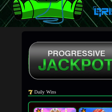
Daily Wins