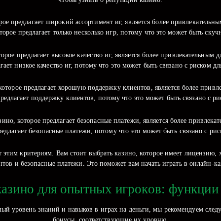
орое предлагает широкий ассортимент иг, является более привлекательны
торое предлагает только несколько игр, потому что это может быть скуч
торое предлагает высокое качество иг, является более привлекательным 
гает низкое качество иг, потому что это может быть связано с риском дл
которое предлагает хорошую поддержку клиентов, является более привл
предлагает поддержку клиентов, потому что это может быть связано с ри
ино, которое предлагает безопасные платежи, является более привлека
редлагает безопасные платежи, потому что это может быть связано с рис
ует этим критериям. Вам стоит выбрать казино, которое имеет лицензию
нтов и безопасные платежи. Это поможет вам начать играть в онлайн-ка
азино для опытных игроков: функции
ый уровень знаний и навыков в играх на деньги, мы рекомендуем сле
бонусы, соответствующие их уровню.