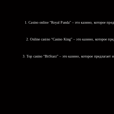
1. Casino online “Royal Panda” – это казино, которое п
2. Online casino “Casino King” – это казино, которое 
3. Top casino “BitStarz” – это казино, которое предлагае