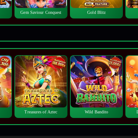
Gem Saviour Conquest
Gold Blitz
Treasures of Aztec
Wild Bandito