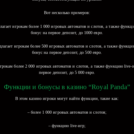
Вот несколько примеров:
редлагает игрокам более 1 000 игровых автоматов и слотов, а также функ
бонус на первое депозит, до 1000 евро.
предлагает игрокам более 500 игровых автоматов и слотов, а также функц
бонус на первое депозит, до 500 евро.
т игрокам более 2 000 игровых автоматов и слотов, а также функцию liv
первое депозит, до 5 000 евро.
Функции и бонусы в казино “Royal Panda”
В этом казино игроки могут найти функции, такие как:
– более 1 000 игровых автоматов и слотов;
– функцию live-игр;