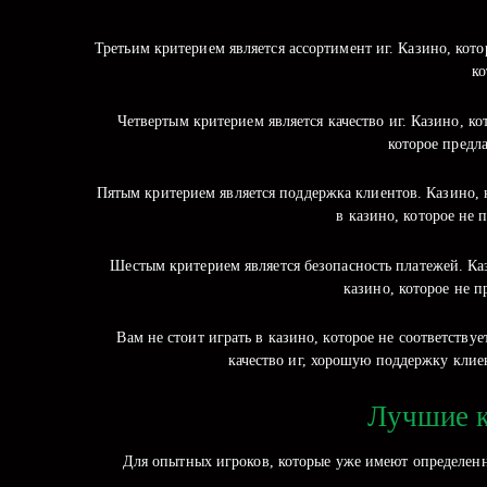
Третьим критерием является ассортимент иг. Казино, кот
ко
Четвертым критерием является качество иг. Казино, ко
которое предла
Пятым критерием является поддержка клиентов. Казино, 
в казино, которое не 
Шестым критерием является безопасность платежей. Каз
казино, которое не п
Вам не стоит играть в казино, которое не соответств
качество иг, хорошую поддержку клие
Лучшие к
Для опытных игроков, которые уже имеют определенн