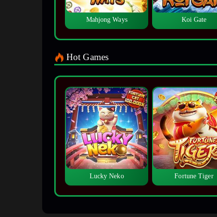
Mahjong Ways
Koi Gate
Hot Games
Lucky Neko
Fortune Tiger