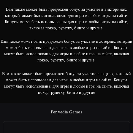
Вам также может быть предложен бонус за участие в викторинах,
который может быть использован для игры в любые игры на сайте.
Бонусы могут быть использованы для игры в любые игры на сайте,
включая покер, рулетку, бинго и другие.
Вам также может быть предложен бонус за участие в лотереях, который
может быть использован для игры в любые игры на сайте. Бонусы
могут быть использованы для игры в любые игры на сайте, включая
покер, рулетку, бинго и другие.
Вам также может быть предложен бонус за участие в акциях, который
может быть использован для игры в любые игры на сайте. Бонусы
могут быть использованы для игры в любые игры на сайте, включая
покер, рулетку, бинго и другие
Penyedia Games