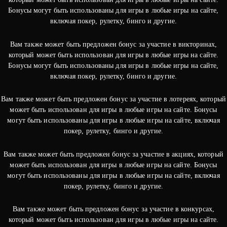
Бонусы могут быть использованы для игры в любые игры на сайте,
включая покер, рулетку, бинго и другие.
Вам также может быть предложен бонус за участие в викторинах,
который может быть использован для игры в любые игры на сайте.
Бонусы могут быть использованы для игры в любые игры на сайте,
включая покер, рулетку, бинго и другие.
Вам также может быть предложен бонус за участие в лотереях, который
может быть использован для игры в любые игры на сайте. Бонусы
могут быть использованы для игры в любые игры на сайте, включая
покер, рулетку, бинго и другие.
Вам также может быть предложен бонус за участие в акциях, который
может быть использован для игры в любые игры на сайте. Бонусы
могут быть использованы для игры в любые игры на сайте, включая
покер, рулетку, бинго и другие.
Вам также может быть предложен бонус за участие в конкурсах,
который может быть использован для игры в любые игры на сайте.