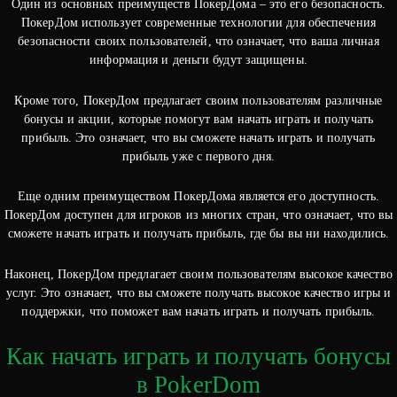
Один из основных преимуществ ПокерДома – это его безопасность.
ПокерДом использует современные технологии для обеспечения
безопасности своих пользователей, что означает, что ваша личная
информация и деньги будут защищены.
Кроме того, ПокерДом предлагает своим пользователям различные
бонусы и акции, которые помогут вам начать играть и получать
прибыль. Это означает, что вы сможете начать играть и получать
прибыль уже с первого дня.
Еще одним преимуществом ПокерДома является его доступность.
ПокерДом доступен для игроков из многих стран, что означает, что вы
сможете начать играть и получать прибыль, где бы вы ни находились.
Наконец, ПокерДом предлагает своим пользователям высокое качество
услуг. Это означает, что вы сможете получать высокое качество игры и
поддержки, что поможет вам начать играть и получать прибыль.
Как начать играть и получать бонусы
в PokerDom