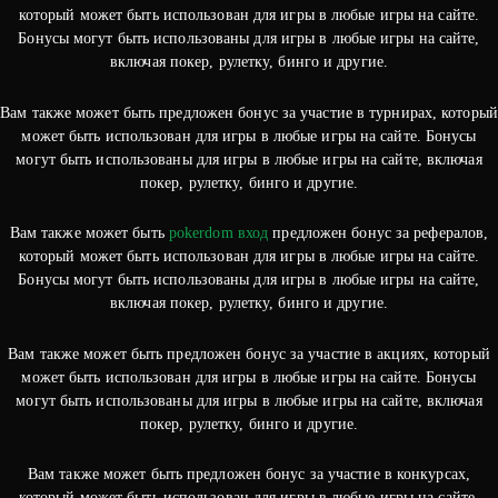
который может быть использован для игры в любые игры на сайте.
Бонусы могут быть использованы для игры в любые игры на сайте,
включая покер, рулетку, бинго и другие.
Вам также может быть предложен бонус за участие в турнирах, который
может быть использован для игры в любые игры на сайте. Бонусы
могут быть использованы для игры в любые игры на сайте, включая
покер, рулетку, бинго и другие.
Вам также может быть
pokerdom вход
предложен бонус за рефералов,
который может быть использован для игры в любые игры на сайте.
Бонусы могут быть использованы для игры в любые игры на сайте,
включая покер, рулетку, бинго и другие.
Вам также может быть предложен бонус за участие в акциях, который
может быть использован для игры в любые игры на сайте. Бонусы
могут быть использованы для игры в любые игры на сайте, включая
покер, рулетку, бинго и другие.
Вам также может быть предложен бонус за участие в конкурсах,
который может быть использован для игры в любые игры на сайте.