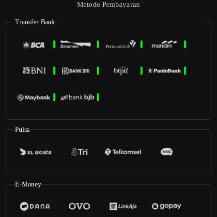
Metode Pembayaran
Transfer Bank
Pulsa
E-Money