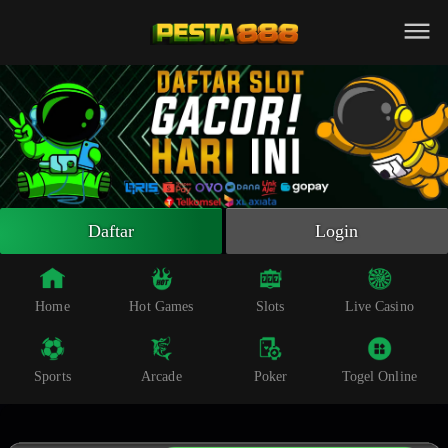
Beranda
Slot Online
Live Casino
Sportsbook
Arcade
Togel Online
Daftar
Login
Poker
Whatsapp
Home
Hot Games
Slots
Live Casino
Telegram
Sports
Arcade
Poker
Togel Online
Livechat