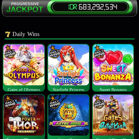
Daily Wins
Gates of Olympus
Starlight Princess
Sweet Bonanza