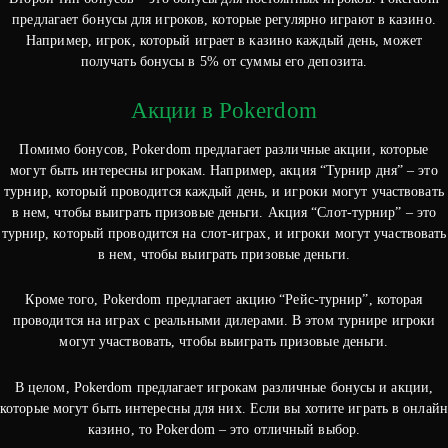
предлагает бонусы для игроков, которые регулярно играют в казино.
Например, игрок, который играет в казино каждый день, может
получать бонусы в 5% от суммы его депозита.
Акции в Pokerdom
Помимо бонусов, Pokerdom предлагает различные акции, которые
могут быть интересны игрокам. Например, акция “Турнир дня” – это
турнир, который проводится каждый день, и игроки могут участвовать
в нем, чтобы выиграть призовые деньги. Акция “Слот-турнир” – это
турнир, который проводится на слот-играх, и игроки могут участвовать
в нем, чтобы выиграть призовые деньги.
Кроме того, Pokerdom предлагает акцию “Рейс-турнир”, которая
проводится на играх с реальными дилерами. В этом турнире игроки
могут участвовать, чтобы выиграть призовые деньги.
В целом, Pokerdom предлагает игрокам различные бонусы и акции,
которые могут быть интересны для них. Если вы хотите играть в онлайн
казино, то Pokerdom – это отличный выбор.