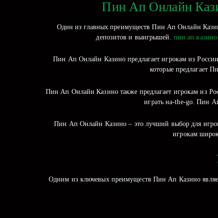
Пин Ап Онлайн Кази
Один из главных преимуществ Пин Ап Онлайн Казино 
депозитов и выигрышей.
пин ап казино
Пин Ап Онлайн Казино предлагает игрокам из России
которые предлагает П
Пин Ап Онлайн Казино также предлагает игрокам из Рос
играть на-the-go. Пин 
Пин Ап Онлайн Казино – это лучший выбор для игрок
игрокам широк
Одним из ключевых преимуществ Пин Ап Казино является