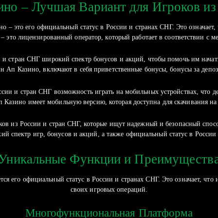
но – Лучшая Вариант для Игроков из
– это его официальный статус в России и странах СНГ. Это означает, 
– это лицензированный оператор, который работает в соответствии с 
 и стран СНГ широкий спектр бонусов и акций, чтобы помочь им начать
ин Ап Казино, включают в себя приветственные бонусы, бонусы за депоз
сии и стран СНГ возможность играть на мобильных устройствах, что де
Ап Казино имеет мобильную версию, которая доступна для скачивания н
ов из России и стран СНГ, которые ищут надежный и безопасный спосо
ий спектр игр, бонусов и акций, а также официальный статус в России 
Уникальные Функции и Преимуществ
 его официальный статус в России и странах СНГ. Это означает, что 
своих игровых операций.
Многофункциональная Платформа