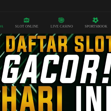
DA
SLOT ONLINE
LIVE CASINO
SPORTSBOOK