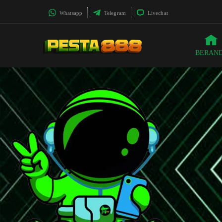
Whatsapp
Telegram
Livechat
BERAN