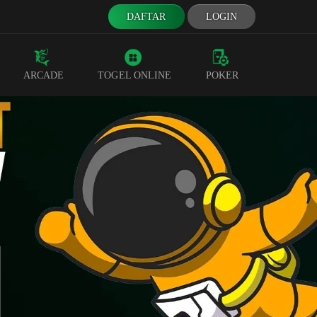
DAFTAR
LOGIN
ARCADE
TOGEL ONLINE
POKER