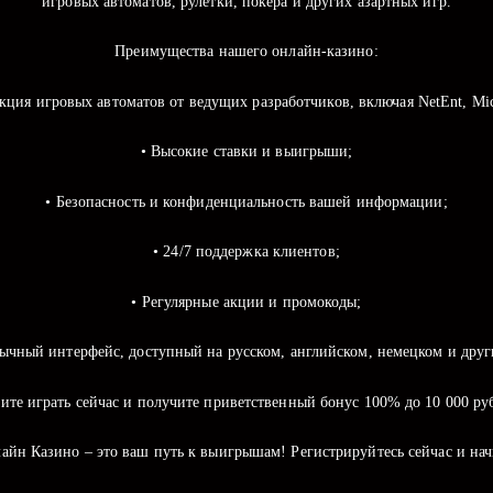
игровых автоматов, рулетки, покера и других азартных игр.
Преимущества нашего онлайн-казино:
кция игровых автоматов от ведущих разработчиков, включая NetEnt, Mi
• Высокие ставки и выигрыши;
• Безопасность и конфиденциальность вашей информации;
• 24/7 поддержка клиентов;
• Регулярные акции и промокоды;
ычный интерфейс, доступный на русском, английском, немецком и друг
ите играть сейчас и получите приветственный бонус 100% до 10 000 ру
йн Казино – это ваш путь к выигрышам! Регистрируйтесь сейчас и нач