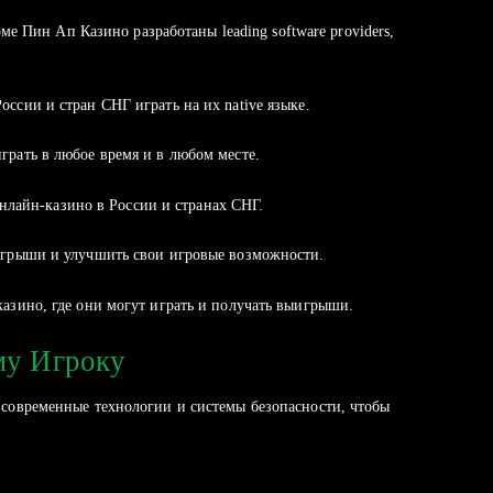
е Пин Ап Казино разработаны leading software providers,
ссии и стран СНГ играть на их native языке.
грать в любое время и в любом месте.
нлайн-казино в России и странах СНГ.
игрыши и улучшить свои игровые возможности.
казино, где они могут играть и получать выигрыши.
му Игроку
 современные технологии и системы безопасности, чтобы