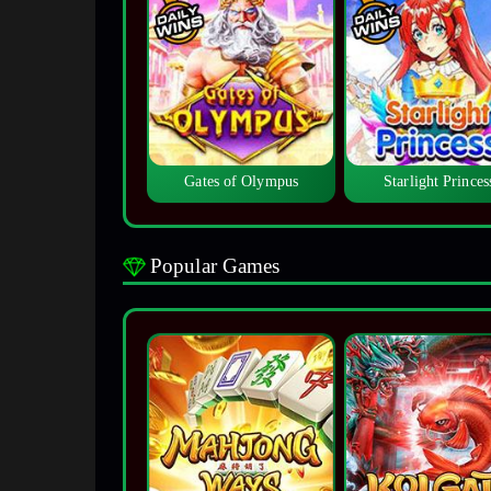
Gates of Olympus
Starlight Princes
Popular Games