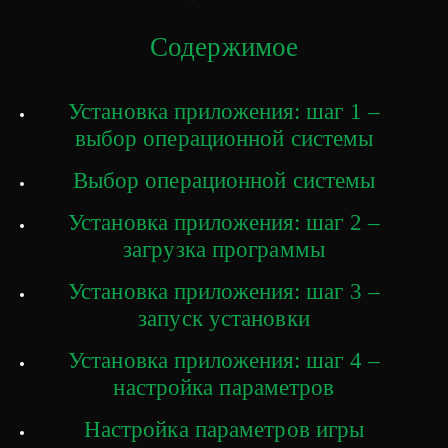
Содержимое
Установка приложения: шаг 1 –
выбор операционной системы
Выбор операционной системы
Установка приложения: шаг 2 –
загрузка программы
Установка приложения: шаг 3 –
запуск установки
Установка приложения: шаг 4 –
настройка параметров
Настройка параметров игры