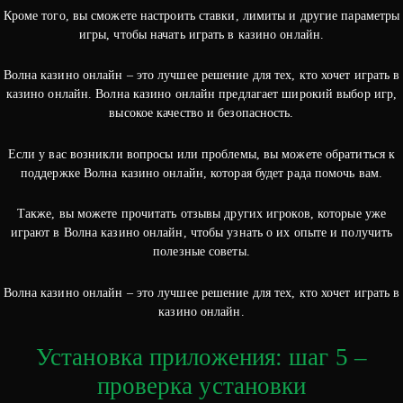
Кроме того, вы сможете настроить ставки, лимиты и другие параметры
игры, чтобы начать играть в казино онлайн.
Волна казино онлайн – это лучшее решение для тех, кто хочет играть в
казино онлайн. Волна казино онлайн предлагает широкий выбор игр,
высокое качество и безопасность.
Если у вас возникли вопросы или проблемы, вы можете обратиться к
поддержке Волна казино онлайн, которая будет рада помочь вам.
Также, вы можете прочитать отзывы других игроков, которые уже
играют в Волна казино онлайн, чтобы узнать о их опыте и получить
полезные советы.
Волна казино онлайн – это лучшее решение для тех, кто хочет играть в
казино онлайн.
Установка приложения: шаг 5 –
проверка установки