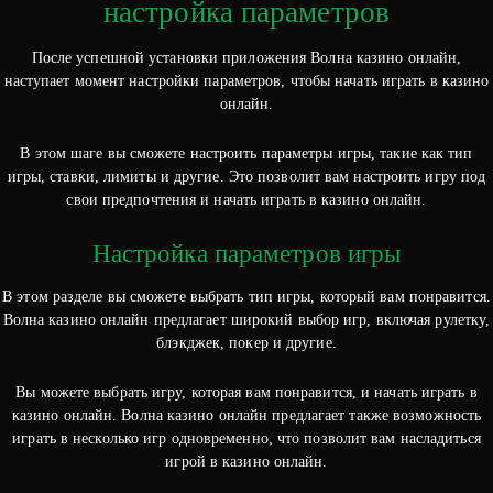
настройка параметров
После успешной установки приложения Волна казино онлайн,
наступает момент настройки параметров, чтобы начать играть в казино
онлайн.
В этом шаге вы сможете настроить параметры игры, такие как тип
игры, ставки, лимиты и другие. Это позволит вам настроить игру под
свои предпочтения и начать играть в казино онлайн.
Настройка параметров игры
В этом разделе вы сможете выбрать тип игры, который вам понравится.
Волна казино онлайн предлагает широкий выбор игр, включая рулетку,
блэкджек, покер и другие.
Вы можете выбрать игру, которая вам понравится, и начать играть в
казино онлайн. Волна казино онлайн предлагает также возможность
играть в несколько игр одновременно, что позволит вам насладиться
игрой в казино онлайн.