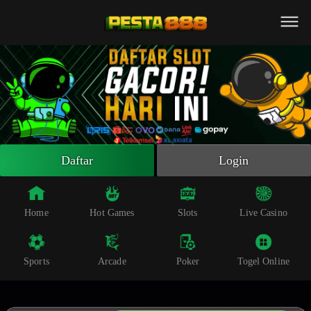
Beranda
Slot Online
Live Casino
Sportsbook
Arcade
Togel Online
Daftar
Login
Poker
Whatsapp
Home
Hot Games
Slots
Live Casino
Telegram
Sports
Arcade
Poker
Togel Online
Livechat