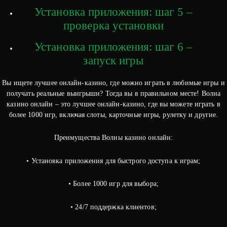
Установка приложения: шаг 5 –
проверка установки
Установка приложения: шаг 6 –
запуск игры
Вы ищете лучшее онлайн-казино, где можно играть в любимые игры и
получать реальные выигрыши? Тогда вы в правильном месте! Волна
казино онлайн – это лучшее онлайн-казино, где вы можете играть в
более 1000 игр, включая слоты, карточные игры, рулетку и другие.
Преимущества Волны казино онлайн:
• Установка приложения для быстрого доступа к играм;
• Более 1000 игр для выбора;
• 24/7 поддержка клиентов;