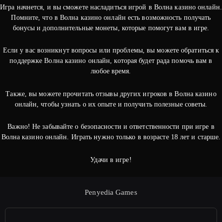
Игра начнется, и вы сможете насладиться игрой в Волна казино онлайн.
Помните, что в Волна казино онлайн есть возможность получать
бонусы и дополнительные монеты, которые помогут вам в игре.
Если у вас возникнут вопросы или проблемы, вы можете обратиться к
поддержке Волна казино онлайн, которая будет рада помочь вам в
любое время.
Также, вы можете прочитать отзывы других игроков в Волна казино
онлайн, чтобы узнать о их опыте и получить полезные советы.
Важно! Не забывайте о безопасности и ответственности при игре в
Волна казино онлайн. Играть нужно только в возрасте 18 лет и старше.
Удачи в игре!
Penyedia Games