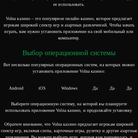
ее использовать.
Volna казино – это популярное онлайн-казино, которое предлагает
игрокам широкий спектр игр и азартных развлечений. Чтобы начать
играть, вам нужно установить приложение на свой мобильный или
компьютер.
Выбор операционной системы
Вот несколько популярных операционных систем, на которых можно
установить приложение Volna казино:
Android
iOS
Windows
Да
Да
Да
Выберите операционную систему, на которой вы планируете
использовать приложение Volna казино, и продолжайте установку.
Обратите внимание, что Volna казино предлагает игрокам широкий
спектр игр, включая слоты, карточные игры, рулетку и другие азартные
развлечения. Вы можете выбрать игру, которая вам понравилась, и