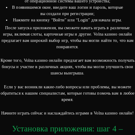
от операционной системы вашего устройства;
В появившемся окне, введите ваш логин и пароль, которые
вы создали при регистрации;
Нажмите на кнопку “Войти” или “Login” для начала игры.
После запуска приложения, вы сможете начать играть в различные
игры, включая слоты, карточные игры и другие. Volna казино онлайн
предлагает вам широкий выбор игр, чтобы вы могли найти то, что вам
понравится.
Кроме того, Volna казино онлайн предлагает вам возможность получать
бонусы и участие в различных акциях, чтобы вы могли улучшить свои
шансы выигрыша.
Если у вас возникли какие-либо вопросы или проблемы, вы можете
обратиться к нашим специалистам, которые готовы помочь вам в любое
время.
Начните играть сейчас и наслаждайтесь играми в Volna казино онлайн!
Установка приложения: шаг 4 –