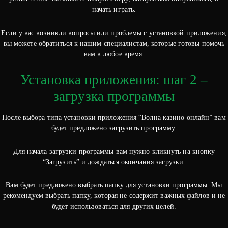
начать играть.
Если у вас возникли вопросы или проблемы с установкой приложения,
вы можете обратиться к нашим специалистам, которые готовы помочь
вам в любое время.
Установка приложения: шаг 2 –
загрузка программы
После выбора типа установки приложения “Волна казино онлайн” вам
будет предложено загрузить программу.
Для начала загрузки программы вам нужно кликнуть на кнопку
“Загрузить” и дождаться окончания загрузки.
Вам будет предложено выбрать папку для установки программы. Мы
рекомендуем выбрать папку, которая не содержит важных файлов и не
будет использоваться для других целей.