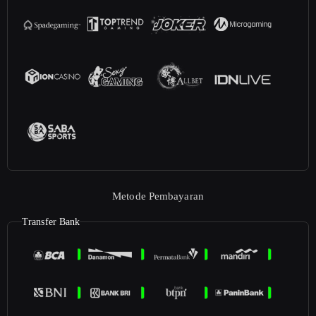
Metode Pembayaran
Transfer Bank