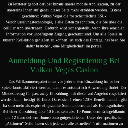
Zu letzterer gehört darüber hinaus unsere mobile Applikation, zu der
unsereins Ihnen auf genau dieser Seite mehr erzählen werden. Erstens
geschluckt Vulkan Vegas die fortschrittlichste SSL-
Verschlüsselungstechnologie, 1 alle Daten zu schützen, die Sie über die
cellular App übertragen. Dadurch wird sichergestellt, wenn Ihre sensiblen
Information vor unbefugtem Zugang geschützt sind. Um alle Spiele in
unserer Kollektion genießen zu können, ist auch das Einzige, has been Sie
dafür brauchen, eine Mitgliedschaft im portal.
Anmeldung Und Registrierung Bei
Vulkan Vegas Casino
Das Willkommenspaket muss vor jeder ersten Einzahlung im or her
Spielerkonto aktiviert werden, damit es automatisch Anwendung findet. Der
Mindestbetrag für pass away Einzahlung, mit dieser ard Angebot respektiert
werden kann, beträgt 10 Euro. Da es sich 1 einen 120% Benefit handelt, gibt
ha sido mehr als expire eingezahlte Summe obendrauf als Bonusguthaben.
Bei einer Einzahlung über 10 Euro sein also 10 Pound dem Echtgeldkonto
und 12 Euro deinem Bonuskonto gutgeschrieben. Unter der spezifischen
„Aktionen“-Seite lassen sich jederzeit alle aktuellen” “Informationen zu