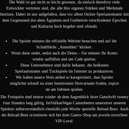
Die Wahl ist gar nicht so leicht gewesen, da einfach therefore viele
Entwickler vertreten sind, die alle ihre eigenen Stärken und Merkmale
besitzen. Dabei ist uns aufgefallen, dass vor allem Online Spielautomaten mit
dem Gegenstand des alten Ägyptens und Gottheiten verschiedener Epochen
und Kulturen hoch begehrt sind oftmals.
Die Spieler müssen die offizielle Website besuchen und auf die
Schaltfläche „Anmelden“ klicken.
Wenn diese endet, endet auch die Demo – Sie müssen Ihr Konto
wieder auffüllen und um Cash spielen.
Diese Unternehmen sind dafür bekannt, die heißesten
Spielautomaten und Tischspiele im Internet zu produzieren.
Wir haben unsere Slots added so kategorisiert, dass Spieler
möglichst schnell zu einer bestimmten Slotvariante finden, expire
sie am liebsten spielen.
Die Freispiele sind immer wieder ab dem Augenblick ihrer Gutschrift twenty
four Stunden lang gültig. ImVulkanVegas Casinobieten unsereiner unseren
Spielern selbstverständlich ebenfalls jede Woche spezielle Reload-Boni. Auch
die Reload-Boni orientieren sich bei dem Gastro-Shop am jeweils erreichten
VIP-Level.