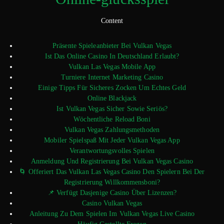
Content
Präsente Spieleanbieter Bei Vulkan Vegas
Ist Das Online Casino In Deutschland Erlaubt?
Vulkan Las Vegas Mobile App
Turniere Internet Marketing Casino
Einige Tipps Für Sicheres Zocken Um Echtes Geld
Online Blackjack
Ist Vulkan Vegas Sicher Sowie Seriös?
Wöchentliche Reload Boni
Vulkan Vegas Zahlungsmethoden
Mobiler Spielspaß Mit Jeder Vulkan Vegas App
Verantwortungsvolles Spielen
Anmeldung Und Registrierung Bei Vulkan Vegas Casino
🌀 Offeriert Das Vulkan Las Vegas Casino Den Spielern Bei Der
Registrierung Willkommensboni?
📌 Verfügt Dasjenige Casino Über Lizenzen?
Casino Vulkan Vegas
Anleitung Zu Dem Spielen Im Vulkan Vegas Live Casino