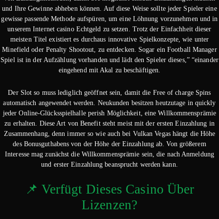
und Ihre Gewinne abheben können. Auf diese Weise sollte jeder Spieler eine
gewisse passende Methode aufspüren, um eine Löhnung vorzunehmen und in
unserem Internet casino Echtgeld zu setzen. Trotz der Einfachheit dieser
meisten Titel existiert es durchaus innovative Spielkonzepte, wie unter
Minefield oder Penalty Shootout, zu entdecken. Sogar ein Football Manager
Spiel ist in der Aufzählung vorhanden und lädt den Spieler dieses,” “einander
eingehend mit Akal zu beschäftigen.
Der Slot so muss lediglich geöffnet sein, damit die Free of charge Spins
automatisch angewendet werden. Neukunden besitzen heutzutage in quickly
jeder Online-Glücksspielhalle perish Möglichkeit, eine Willkommensprämie
zu erhalten. Diese Art von Benefit steht meist mit der ersten Einzahlung in
Zusammenhang, denn immer so wie auch bei Vulkan Vegas hängt die Höhe
des Bonusguthabens von der Höhe der Einzahlung ab. Von größerem
Interesse mag zunächst die Willkommensprämie sein, die nach Anmeldung
und erster Einzahlung beansprucht werden kann.
📌 Verfügt Dieses Casino Über
Lizenzen?