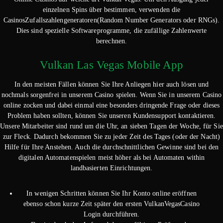
einzelnen Spins über bestimmen, verwenden die
CasinosZufallszahlengeneratoren(Random Number Generators oder RNGs).
Dies sind spezielle Softwareprogramme, die zufällige Zahlenwerte
berechnen.
Vulkan Las Vegas Mobile App
In den meisten Fällen können Sie Ihre Anliegen hier auch lösen und
nochmals sorgenfrei in unserem Casino spielen. Wenn Sie in unserem Casino
online zocken und dabei einmal eine besonders dringende Frage oder dieses
Problem haben sollten, können Sie unseren Kundensupport kontaktieren.
Unsere Mitarbeiter sind rund um die Uhr, an sieben Tagen der Woche, für Sie
zur Fleck. Dadurch bekommen Sie zu jeder Zeit des Tages (oder der Nacht)
Hilfe für Ihre Anstehen. Auch die durchschnittlichen Gewinne sind bei den
digitalen Automatenspielen meist höher als bei Automaten within
landbasierten Einrichtungen.
In wenigen Schritten können Sie Ihr Konto online eröffnen
ebenso schon kurze Zeit später den ersten VulkanVegasCasino
Login durchführen.