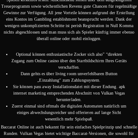
Treueprogramm sowie wöchentlichen Revenu gute Chancen für regelmäßige
Gewinne zur Verfügung. All jene Vorteile können aufgrund der Erstellung
eins Kontos im Gambling establishment beansprucht werden. Dank der
wenigen unkomplizierten Schritte ist perish Registration in Null Komma
nichts abgeschlossen und man muss sich als Spieler künftig immer ebenso
überall online oder mobil einloggen.
Optional können enthusiastische Zocker sich also” “direkten
Zugang zum Online casino über den Startbildschirm Ihres Geräts
verschaffen.
Dann gehts es über living room unverfehlbaren Button
„Einzahlung“ zum Zahlungssystem.
Sie können pass away Installationsdatei mit dieser Endung. apk
internet marketing entsprechenden Abschnitt von Vulkan Vegas
herunterladen.
Zuerst einmal sind oftmals die digitalen Automaten natürlich um
einiges abwechslungsreicher und offerieren auf lange Sicht
wesentlich mehr Spielspaß.
Baccarat Online ist auch bekannt für sein einfaches Spielprinzip und schnelle
Runden. Vulkan Vegas bietet wichtige Baccarat-Versionen, die sowohl für