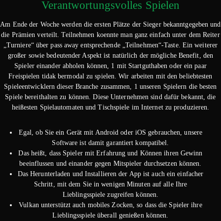
Verantwortungsvolles Spielen
Am Ende der Woche werden die ersten Plätze der Sieger bekanntgegeben und
die Prämien verteilt. Teilnehmen koennte man ganz einfach unter dem Reiter
„Turniere“ über pass away entsprechende „Teilnehmen“-Taste. Ein weiterer
großer sowie bedeutender Aspekt ist natürlich der mögliche Benefit, den
Spieler einander abholen können, 1 mit Startguthaben oder ein paar
Freispielen tidak bermodal zu spielen. Wir arbeiten mit den beliebtesten
Spieleentwicklern dieser Branche zusammen, 1 unseren Spielern die besten
Spiele bereithalten zu können. Diese Unternehmen sind dafür bekannt, die
heißesten Spielautomaten und Tischspiele im Internet zu produzieren.
Egal, ob Sie ein Gerät mit Android oder iOS gebrauchen, unsere
Software ist damit garantiert kompatibel.
Das heißt, dass Spieler mit Erfahrung und Können ihren Gewinn
beeinflussen und einander gegen Mitspieler durchsetzen können.
Das Herunterladen und Installieren der App ist auch ein einfacher
Schritt, mit dem Sie in wenigen Minuten auf alle Ihre
Lieblingsspiele zugreifen können.
Vulkan unterstützt auch mobiles Zocken, so dass die Spieler ihre
Lieblingsspiele überall genießen können.