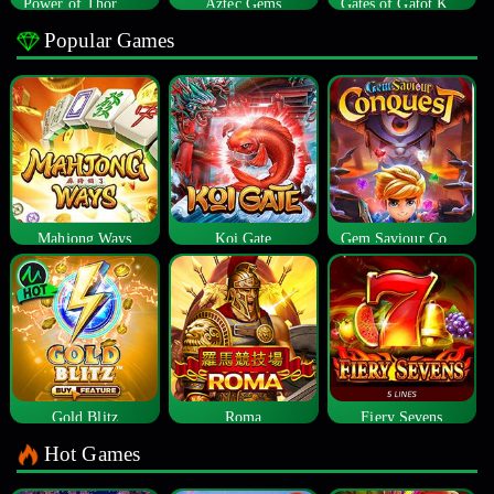
Power of Thor Megaways
Aztec Gems
Gates of Gatot Kaca
Popular Games
Mahjong Ways
Koi Gate
Gem Saviour Conquest
Gold Blitz
Roma
Fiery Sevens
Hot Games