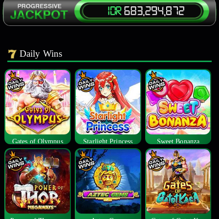
Daily Wins
Gates of Olympus
Starlight Princess
Sweet Bonanza