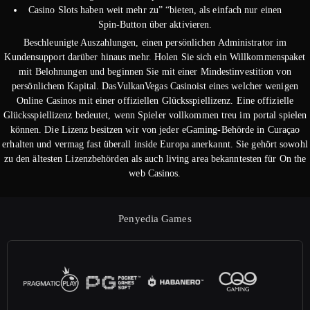
Casino Slots haben weit mehr zu” “bieten, als einfach nur einen
Spin-Button über aktivieren.
Beschleunigte Auszahlungen, einen persönlichen Administrator im
Kundensupport darüber hinaus mehr. Holen Sie sich ein Willkommenspaket
mit Belohnungen und beginnen Sie mit einer Mindestinvestition von
persönlichem Kapital. DasVulkanVegas Casinoist eines welcher wenigen
Online Casinos mit einer offiziellen Glücksspiellizenz. Eine offizielle
Glücksspiellizenz bedeutet, wenn Spieler vollkommen treu im portal spielen
können. Die Lizenz besitzen wir von jeder eGaming-Behörde in Curaçao
erhalten und vermag fast überall inside Europa anerkannt. Sie gehört sowohl
zu den ältesten Lizenzbehörden als auch living area bekanntesten für On the
web Casinos.
Penyedia Games