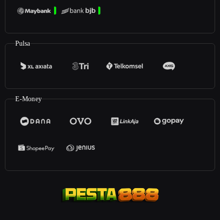
Pulsa
E-Money