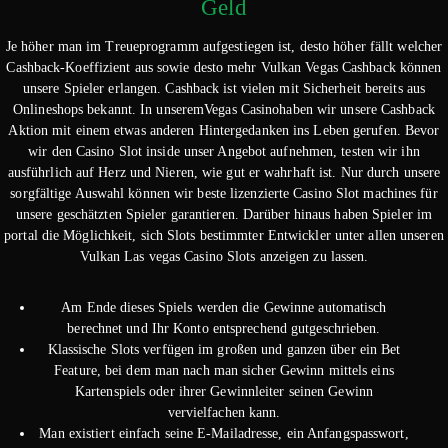
Geld
Je höher man im Treueprogramm aufgestiegen ist, desto höher fällt welcher
Cashback-Koeffizient aus sowie desto mehr Vulkan Vegas Cashback können
unsere Spieler erlangen. Cashback ist vielen mit Sicherheit bereits aus
Onlineshops bekannt. In unseremVegas Casinohaben wir unsere Cashback
Aktion mit einem etwas anderen Hintergedanken ins Leben gerufen. Bevor
wir den Casino Slot inside unser Angebot aufnehmen, testen wir ihn
ausführlich auf Herz und Nieren, wie gut er wahrhaft ist. Nur durch unsere
sorgfältige Auswahl können wir beste lizenzierte Casino Slot machines für
unsere geschätzten Spieler garantieren. Darüber hinaus haben Spieler im
portal die Möglichkeit, sich Slots bestimmter Entwickler unter allen unseren
Vulkan Las vegas Casino Slots anzeigen zu lassen.
Am Ende dieses Spiels werden die Gewinne automatisch
berechnet und Ihr Konto entsprechend gutgeschrieben.
Klassische Slots verfügen im großen und ganzen über ein Bet
Feature, bei dem man nach man sicher Gewinn mittels eins
Kartenspiels oder ihrer Gewinnleiter seinen Gewinn
vervielfachen kann.
Man existiert einfach seine E-Mailadresse, ein Anfangspasswort,