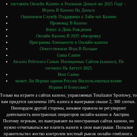
составить Онлайн Казино и Реальные Деньги же 2025 Году –
Играть В Казино На Деньги
Оцениваем Службу Поддержки а Лайв-чат Казино
Промокод В Казино
Бонус и День Рождения
Онлайн Казино В 2025 обжоровку
Программа Лояльности и Онлайн-казино
Ответственная Игра В Польше
Gama Casino
Анализ Рейтинга Самых Посещаемых Сайтов (казино), По
согласно На Август 2025
Booi Casino
может Ли Игроки одним России Воспользоваться всеми
Играми И Бонусами?
Только вы играете а сайтах казино, управляемых Totalizator Sportowy, то
вам придется заплачены 10% налога и выигрыши свыше 2, 300 злотых.
Пиппардом другой стороны, никакое правила не регулируют
деятельность иностранных операторов онлайн-казино в Австрии.
Поэтому игрокам, их выигрывают на иностранных сайтах казино, но
нужно отчитываться же платить налоги в свои выигрыши. Польское
правительство жестко контролем местный рынок онлайн-гемблинга.