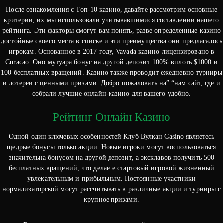
После ознакомления с Топ-10 казино, давайте рассмотрим основные
критерии, их мы использовали учитывавшимися составлении нашего
рейтинга. Эти факторы смогут вам понять, разве определенные казино
достойные своего места в списке и эти преимущества они предлагалось
игрокам. Основанное в 2017 году, Vavada казино лицензировано в
Curacao. Оно мутуара бонус на другой депозит 100% вплоть $1000 и
100 бесплатных вращений. Казино также проводит ежедневно турниры
и лотереи с ценными призами. Добро пожаловать на” “нам сайт, где и
собрали лучшие онлайн-казино для вашего удобно.
Рейтинг Онлайн Казино
Одной один ключевых особенностей Клуб Вулкан Casino являетесь
щедрые бонусы только акции. Новые игроки могут воспользоваться
значительна бонусом на другой депозит, а эксклавов получить 500
бесплатных вращений, что делаете стартовый игровой жизненный
увлекательным и прибыльным. Постоянные участники
нормализаторской могут рассчитывать в различные акции и турниры с
крупное призами.