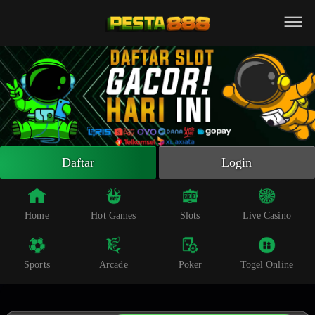
Beranda
Slot Online
Live Casino
Sportsbook
Arcade
Togel Online
Daftar
Login
Poker
Whatsapp
Home
Hot Games
Slots
Live Casino
Telegram
Sports
Arcade
Poker
Togel Online
Livechat