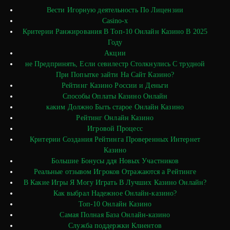
Вести Игорную деятельность По Лицензии
Casino-x
Критерии Ранжирования В Топ-10 Онлайн Казино В 2025
Году
Акции
не Предпринять, Если севилестр Столкнулись С трудной
При Попытке зайти На Сайт Казино?
Рейтинг Казино России и Деньги
Способы Оплаты Казино Онлайн
каким Должно Быть старое Онлайн Казино
Рейтинг Онлайн Казино
Игровой Процесс
Критерии Создания Рейтинга Проверенных Интернет
Казино
Большие Бонусы ддя Новых Участников
Реальные отзывом Игроков Отражаются а Рейтинге
В Какие Игры Я Могу Играть В Лучших Казино Онлайн?
Как выбрал Надежное Онлайн-казино?
Топ-10 Онлайн Казино
Самая Полная База Онлайн-казино
Служба поддержки Клиентов