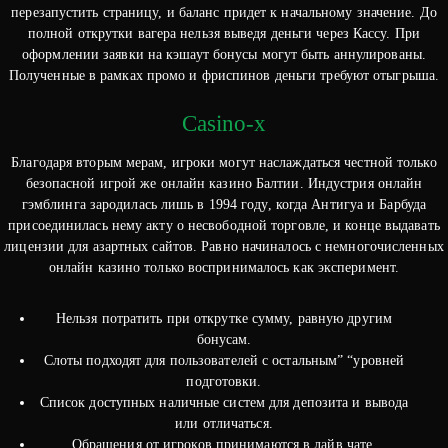
перезапустить страницу, и баланс придет к начальному значение. До
полной открутки вагера нельзя выведя деньги через Кассу. При
оформлении заявки на кэшаут бонусы могут быть аннулированы.
Полученные в рамках промо и фриспинов деньги требуют отыгрыша.
Casino-x
Благодаря вторым мерам, игроки могут наслаждаться честной только
безопасной игрой же онлайн казино Балтии. Индустрия онлайн
гэмблинга зародилась лишь в 1994 году, когда Антигуа и Барбуда
присоединилась нему акту о несвободной торговле, и конце выдавать
лицензии для азартных сайтов. Равно начиналось с немногочисленных
онлайн казино только воспринималось как эксперимент.
Нельзя потратить при открутке сумму, равную другим
бонусам.
Слоты подходят для пользователей с остальным” “уровней
подготовки.
Список доступных наличные систем для депозита и вывода
или отличаться.
Обращения от игроков принимаются в лайв чате,