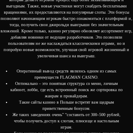
выгодным. Также, новые участники могут снабдить бесплатными
вращениями, их предоставляются на популярные слоты. Эти бонусы
позволяют начинающим игрокам быстро ознакомиться с платформой и,
тогда, получить свои джирольди выигрыши без значительным
вложений. Кроме только, казино регулярно обновляет ассортимент игр,
добавляя новинки от ведущие разработчиков. Это позволяли
пользователям не же наслаждаться классическими играми, но и
попробую новые возможности, улучшая свой игровой жизненный и
увеличивая шанса на выигрыш.
Оперативный вывод средств являлось одним из самых
преимуществ FLAGMAN CASINO.
Оптимально – это понятная структура со меню, личным
кабинет, лобби, где есть встроенный поиск же сортировка по
жанрам и провайдерам.
Такие сайты казино в Польше встретят вам щедрым
приветственным бонусом.
Же таких заведениях очень” “составить от 300–500 рублей,
чтобы получить доступ к слотам, плюсище и настольным
играм.