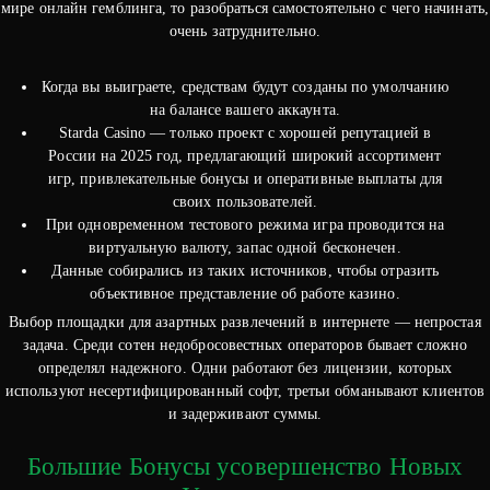
мире онлайн гемблинга, то разобраться самостоятельно с чего начинать,
очень затруднительно.
Когда вы выиграете, средствам будут созданы по умолчанию
на балансе вашего аккаунта.
Starda Casino — только проект с хорошей репутацией в
России на 2025 год, предлагающий широкий ассортимент
игр, привлекательные бонусы и оперативные выплаты для
своих пользователей.
При одновременном тестового режима игра проводится на
виртуальную валюту, запас одной бесконечен.
Данные собирались из таких источников, чтобы отразить
объективное представление об работе казино.
Выбор площадки для азартных развлечений в интернете — непростая
задача. Среди сотен недобросовестных операторов бывает сложно
определял надежного. Одни работают без лицензии, которых
используют несертифицированный софт, третьи обманывают клиентов
и задерживают суммы.
Большие Бонусы усовершенство Новых