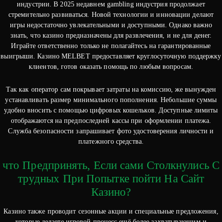
индустрии. В 2025 недавнем gambling индустрия продолжает
стремительно развиваться. Новой технологии и инновации делают
игры недостаточно увлекательными и доступными. Однако важно
знать, что казино предназначены для развлечения, и не для денег.
Играйте ответственно только не полагайтесь на гарантированные
выигрыши. Казино MELBET предоставляет круглосуточную поддержку
клиентов, готов оказать помощь по любым вопросам.
Так как оператор сам покрывает затраты на комиссию, же вынужден
устанавливать размер минимального пополнения. Небольшие суммы
удобно вносить с помощью цифровых кошельков. Доступные лимиты
отображаются на предпоследней кассы при оформлении платежа.
Служба безопасности запрашивает фото удостоверения личности и
платежного средства.
что Предпринять, Если сами Столкнулись С
трудных При Попытке пойти На Сайт
Казино?
Казино также проводит сезонные акции и специальные предложения,
которые делаете игровой процесс ещё более захватывающим и