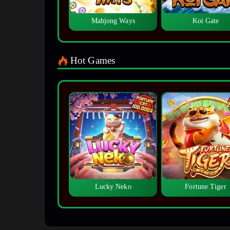
Mahjong Ways
Koi Gate
Hot Games
Lucky Neko
Fortune Tiger