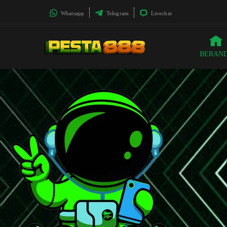
Whatsapp
Telegram
Livechat
BERAN