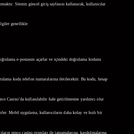
maktır. Sitenin güncel giriş sayfasını kullanarak, kullanıcılar
lgiler genellikle:
 doğrulama e-postasını açarlar ve içindeki doğrulama kodunu
ğrulama kodu telefon numaralarına iletilecektir. Bu kodu, hesap
co Casino’da kullanılabilir hale getirilmesine yardımcı olur.
rler. Mobil uygulama, kullanıcıların daha kolay ve hızlı bir
ların pinco casino oyunları ile tanışmalarına, kaydolmalarına