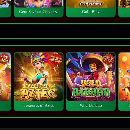
Gem Saviour Conquest
Gold Blitz
Treasures of Aztec
Wild Bandito