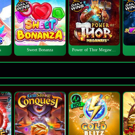
s
Sweet Bonanza
Power of Thor Megaways