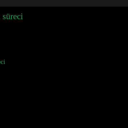
 süreci
ci