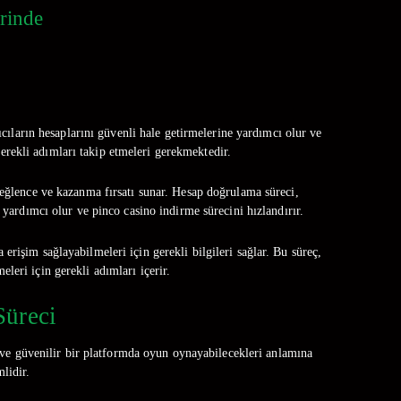
rinde
cıların hesaplarını güvenli hale getirmelerine yardımcı olur ve
gerekli adımları takip etmeleri gerekmektedir.
k eğlence ve kazanma fırsatı sunar. Hesap doğrulama süreci,
e yardımcı olur ve pinco casino indirme sürecini hızlandırır.
erişim sağlayabilmeleri için gerekli bilgileri sağlar. Bu süreç,
leri için gerekli adımları içerir.
Süreci
 ve güvenilir bir platformda oyun oynayabilecekleri anlamına
lidir.