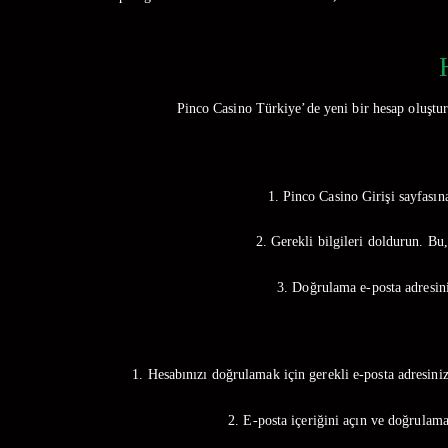
Pinco Casino Türkiye’de yeni bir hesap oluştur
1. Pinco Casino Girişi sayfasın
2. Gerekli bilgileri doldurun. Bu,
3. Doğrulama e-posta adresiniz
1. Hesabınızı doğrulamak için gerekli e-posta adresini
2. E-posta içeriğini açın ve doğrulama