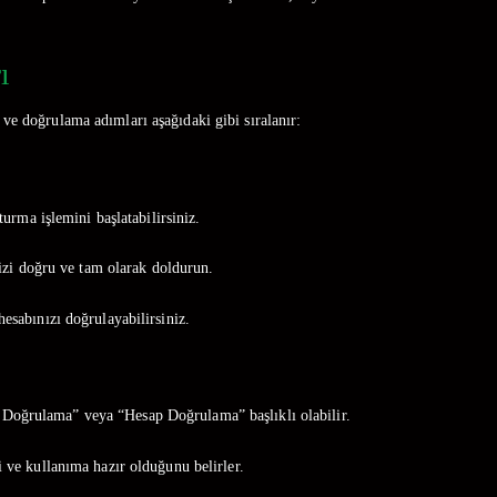
ı
ve doğrulama adımları aşağıdaki gibi sıralanır:
urma işlemini başlatabilirsiniz.
inizi doğru ve tam olarak doldurun.
hesabınızı doğrulayabilirsiniz.
zı Doğrulama” veya “Hesap Doğrulama” başlıklı olabilir.
i ve kullanıma hazır olduğunu belirler.