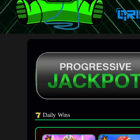
Daily Wins