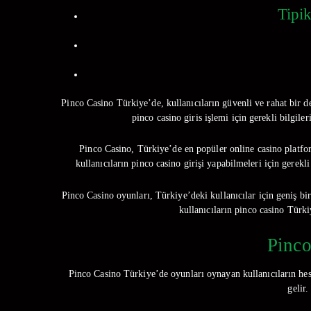
Tipi
Pinco Casino Türkiye’de, kullanıcıların güvenli ve rahat bir d
pinco casino giris işlemi için gerekli bilgil
Pinco Casino, Türkiye’de en popüler online casino platform
kullanıcıların pinco casino girişi yapabilmeleri için gerekl
Pinco Casino oyunları, Türkiye’deki kullanıcılar için geniş bir
kullanıcıların pinco casino Türki
Pinco
Pinco Casino Türkiye’de oyunları oynayan kullanıcıların hes
gelir