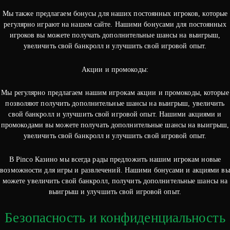
Мы также предлагаем бонусы для наших постоянных игроков, которые
регулярно играют на нашем сайте. Нашими бонусами для постоянных
игроков вы можете получать дополнительные шансы на выигрыш,
увеличить свой банкролл и улучшить свой игровой опыт.
Акции и промокоды:
Мы регулярно предлагаем нашим игрокам акции и промокоды, которые
позволяют получить дополнительные шансы на выигрыш, увеличить
свой банкролл и улучшить свой игровой опыт. Нашими акциями и
промокодами вы можете получать дополнительные шансы на выигрыш,
увеличить свой банкролл и улучшить свой игровой опыт.
В Pinco Казино мы всегда рады предложить нашим игрокам новые
возможности для игры и развлечений. Нашими бонусами и акциями вы
можете увеличить свой банкролл, получить дополнительные шансы на
выигрыш и улучшить свой игровой опыт.
Безопасность и конфиденциальность