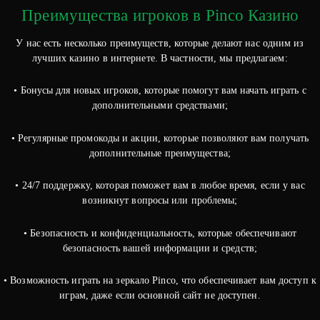
Преимущества игроков в Pinco Казино
У нас есть несколько преимуществ, которые делают нас одним из
лучших казино в интернете. В частности, мы предлагаем:
• Бонусы для новых игроков, которые помогут вам начать играть с
дополнительными средствами;
• Регулярные промокоды и акции, которые позволяют вам получать
дополнительные преимущества;
• 24/7 поддержку, которая поможет вам в любое время, если у вас
возникнут вопросы или проблемы;
• Безопасность и конфиденциальность, которые обеспечивают
безопасность вашей информации и средств;
• Возможность играть на зеркало Pinco, что обеспечивает вам доступ к
играм, даже если основной сайт не доступен.