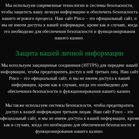
Мы используем современные технологии и системы безопасности,
чтобы защитить вашу личную информацию и обеспечить безопасность
вашего игрового процесса. Наш сайт Pinco – это официальный сайт, и
мы не имеем доступа к вашей информации, кроме как в случаях, когда
это необходимо для обеспечения безопасности и функционирования
нашего казино.
Защита вашей личной информации
Мы используем защищенные соединения (HTTPS) для передачи вашей
информации, чтобы предотвратить доступ к ней третьих лиц. Наш сайт
Pinco – это официальный сайт, и мы не имеем доступа к вашей
информации, кроме как в случаях, когда это необходимо для
обеспечения безопасности и функционирования нашего казино.
Мы также используем системы безопасности, чтобы предотвратить
доступ к вашей информации третьим лицам. Наш сайт Pinco – это
официальный сайт, и мы не имеем доступа к вашей информации, кроме
как в случаях, когда это необходимо для обеспечения безопасности и
функционирования нашего казино.