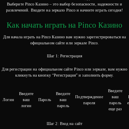
Выберите Pinco Казино – это выбор безопасности, надежности и
развлечений. Входите на зеркало Pinco и начните играть сегодня!
Как начать играть на Pinco Казино
Для начала играть на Pinco Казино вам нужно зарегистрироваться на
официальном сайте или зеркале Pinco.
Шаг 1: Регистрация
Для регистрации на официальном сайте Pinco или зеркале, вам нужно
кликнуть на кнопку “Регистрация” и заполнить форму.
Введите
Введите
Введите
Подтверждение
ваш
Логин
ваш
Пароль
ваш
пароля
пароль
логин
пароль
еще раз
Шаг 2: Вход на сайт