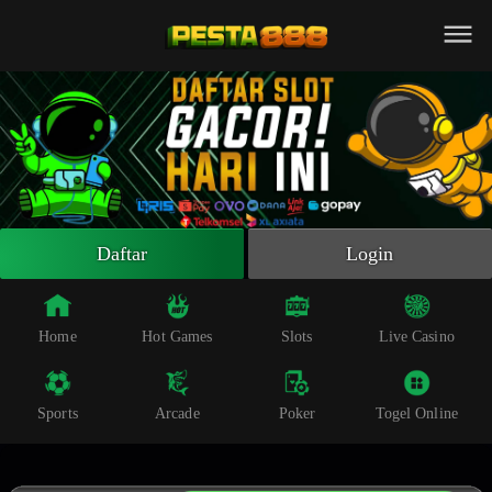
Beranda
Slot Online
Live Casino
Sportsbook
Arcade
Togel Online
Daftar
Login
Poker
Whatsapp
Home
Hot Games
Slots
Live Casino
Telegram
Sports
Arcade
Poker
Togel Online
Livechat