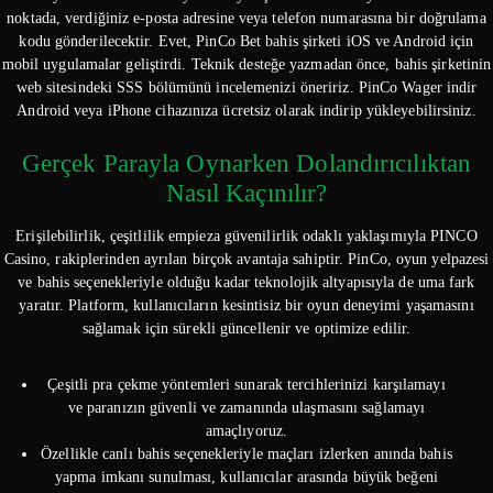
noktada, verdiğiniz e-posta adresine veya telefon numarasına bir doğrulama
kodu gönderilecektir. Evet, PinCo Bet bahis şirketi iOS ve Android için
mobil uygulamalar geliştirdi. Teknik desteğe yazmadan önce, bahis şirketinin
web sitesindeki SSS bölümünü incelemenizi öneririz. PinCo Wager indir
Android veya iPhone cihazınıza ücretsiz olarak indirip yükleyebilirsiniz.
Gerçek Parayla Oynarken Dolandırıcılıktan
Nasıl Kaçınılır?
Erişilebilirlik, çeşitlilik empieza güvenilirlik odaklı yaklaşımıyla PINCO
Casino, rakiplerinden ayrılan birçok avantaja sahiptir. PinCo, oyun yelpazesi
ve bahis seçenekleriyle olduğu kadar teknolojik altyapısıyla de uma fark
yaratır. Platform, kullanıcıların kesintisiz bir oyun deneyimi yaşamasını
sağlamak için sürekli güncellenir ve optimize edilir.
Çeşitli pra çekme yöntemleri sunarak tercihlerinizi karşılamayı
ve paranızın güvenli ve zamanında ulaşmasını sağlamayı
amaçlıyoruz.
Özellikle canlı bahis seçenekleriyle maçları izlerken anında bahis
yapma imkanı sunulması, kullanıcılar arasında büyük beğeni