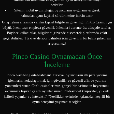
hedefler.
Sitenin mobil uyumluluğu, oyuncuların uygulamaya gerek
kalmadan oyun keyfini sürdürmesine imkân tanır.
Giriş işlemi sırasında verilen kişisel bilgilerin güvenliği, PinCo Casino için
büyük önem taşır empieza güvenlik önlemleri durante üst düzeyde tutulur.
Böylece kullanıcılar, bilgilerini güvende hissederek platformda vakit
geçirebilirler. Türkiye’de spor bahisleri için güvenilir bir bahis şirketi mi
arıyorsunuz?
Pinco Casino Oynamadan Önce
İnceleme
Pinco Gambling establishment Türkiye, oyuncuların ilk para yatırma
işlemlerini kolaylaştırmak için güvenilir ve güvenli afin de yatırma
yöntemleri sunar. Canlı casinolarımız, gerçek bir casinonun heyecanını
ekranınıza taşıyan çeşitli oyunlar sunar. Profesyonel krupiyeler, yüksek
kaliteli yayınlar ve interaktif” “özellikler, evinizden çıkmadan keyifli bir
oyun deneyimi yaşamanızı sağlar.