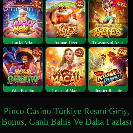
Lucky Neko
Fortune Tiger
Treasures of Aztec
Wild Bandito
Dreams of Macau
Rooster Rumble
Pinco Casino Türkiye Resmi Giriş,
Bonus, Canlı Bahis Ve Daha Fazlası