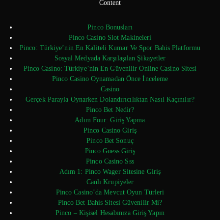
Content
Pinco Bonusları
Pinco Casino Slot Makineleri
Pinco: Türkiye’nin En Kaliteli Kumar Ve Spor Bahis Platformu
Sosyal Medyada Karşılaşılan Şikayetler
Pinco Casino: Türkiye’nin En Güvenilir Online Casino Sitesi
Pinco Casino Oynamadan Önce İnceleme
Casino
Gerçek Parayla Oynarken Dolandırıcılıktan Nasıl Kaçınılır?
Pinco Bet Nedir?
Adım Four: Giriş Yapma
Pinco Casino Giriş
Pinco Bet Sonuç
Pinco Guess Giriş
Pinco Casino Sss
Adım 1: Pinco Wager Sitesine Giriş
Canlı Krupiyeler
Pinco Casino’da Mevcut Oyun Türleri
Pinco Bet Bahis Sitesi Güvenilir Mi?
Pinco – Kişisel Hesabınıza Giriş Yapın