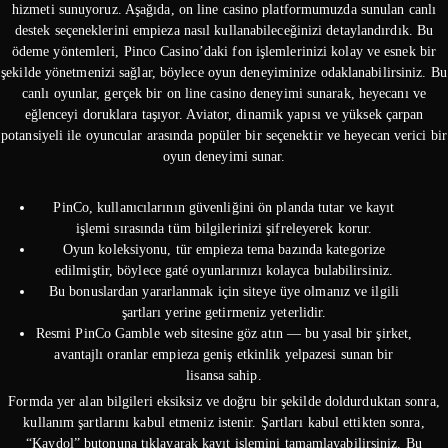
hizmeti sunuyoruz. Aşağıda, on line casino platformumuzda sunulan canlı
destek seçeneklerini empieza nasıl kullanabileceğinizi detaylandırdık. Bu
ödeme yöntemleri, Pinco Casino’daki fon işlemlerinizi kolay ve esnek bir
şekilde yönetmenizi sağlar, böylece oyun deneyiminize odaklanabilirsiniz. Bu
canlı oyunlar, gerçek bir on line casino deneyimi sunarak, heyecanı ve
eğlenceyi doruklara taşıyor. Aviator, dinamik yapısı ve yüksek çarpan
potansiyeli ile oyuncular arasında popüler bir seçenektir ve heyecan verici bir
oyun deneyimi sunar.
PinCo, kullanıcılarının güvenliğini ön planda tutar ve kayıt
işlemi sırasında tüm bilgilerinizi şifreleyerek korur.
Oyun koleksiyonu, tür empieza tema bazında kategorize
edilmiştir, böylece gaté oyunlarınızı kolayca bulabilirsiniz.
Bu bonuslardan yararlanmak için siteye üye olmanız ve ilgili
şartları yerine getirmeniz yeterlidir.
Resmi PinCo Gamble web sitesine göz atın — bu yasal bir şirket,
avantajlı oranlar empieza geniş etkinlik yelpazesi sunan bir
lisansa sahip.
Formda yer alan bilgileri eksiksiz ve doğru bir şekilde doldurduktan sonra,
kullanım şartlarını kabul etmeniz istenir. Şartları kabul ettikten sonra,
“Kaydol” butonuna tıklayarak kayıt işlemini tamamlayabilirsiniz. Bu