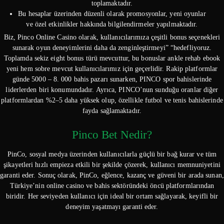
toplamaktadır.
Bu hesaplar üzerinden düzenli olarak promosyonlar, yeni oyunlar
ve özel etkinlikler hakkında bilgilendirmeler yapılmaktadır.
Biz, Pinco Online Casino olarak, kullanıcılarımıza çeşitli bonus seçenekleri
sunarak oyun deneyimlerini daha da zenginleştirmeyi” “hedefliyoruz.
Toplamda sekiz eight bonus türü mevcuttur, bu bonuslar ankle rehab ebook
yeni hem sobre mevcut kullanıcılarımız için geçerlidir. Rakip platformlar
günde 5000 – 8. 000 bahis pazarı sunarken, PINCO spor bahislerinde
liderlerden biri konumundadır. Ayrıca, PINCO’nun sunduğu oranlar diğer
platformlardan %2–5 daha yüksek olup, özellikle futbol ve tenis bahislerinde
fayda sağlamaktadır.
Pinco Bet Nedir?
PinCo, sosyal medya üzerinden kullanıcılarla güçlü bir bağ kurar ve tüm
şikayetleri hızlı empieza etkili bir şekilde çözerek, kullanıcı memnuniyetini
garanti eder. Sonuç olarak, PinCo, eğlence, kazanç ve güveni bir arada sunan,
Türkiye’nin online casino ve bahis sektöründeki öncü platformlarından
biridir. Her seviyeden kullanıcı için ideal bir ortam sağlayarak, keyifli bir
deneyim yaşatmayı garanti eder.