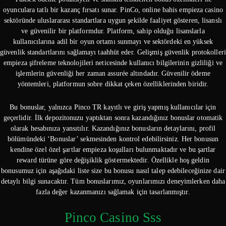
oyunculara tatlı bir kazanç fırsatı sunar. PinCo, online bahis empieza casino
sektöründe uluslararası standartlara uygun şekilde faaliyet gösteren, lisanslı
ve güvenilir bir platformdur. Platform, sahip olduğu lisanslarla
kullanıcılarına adil bir oyun ortamı sunmayı ve sektördeki en yüksek
güvenlik standartlarını sağlamayı taahhüt eder. Gelişmiş güvenlik protokolleri
empieza şifreleme teknolojileri neticesinde kullanıcı bilgilerinin gizliliği ve
işlemlerin güvenliği her zaman assurée altındadır. Güvenilir ödeme
yöntemleri, platformun sobre dikkat çeken özelliklerinden biridir.
Bu bonuslar, yalnızca Pinco TR kayıtlı ve giriş yapmış kullanıcılar için
geçerlidir. İlk depozitonuzu yaptıktan sonra kazandığınız bonuslar otomatik
olarak hesabınıza yansıtılır. Kazandığınız bonusların detaylarını, profil
bölümündeki ‘Bonuslar’ sekmesinden kontrol edebilirsiniz. Her bonusun
kendine özel özel şartlar empieza koşulları bulunmaktadır ve bu şartlar
reward türüne göre değişiklik göstermektedir. Özellikle hoş geldin
bonusumuz için aşağıdaki liste size bu bonusu nasıl talep edebileceğinize dair
detaylı bilgi sunacaktır. Tüm bonuslarımız, oyunlarımızı deneyimlerken daha
fazla değer kazanmanızı sağlamak için tasarlanmıştır.
Pinco Casino Sss