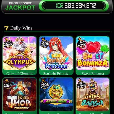
Daily Wins
Gates of Olympus
Starlight Princess
Sweet Bonanza