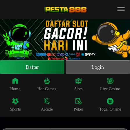
Beranda
Slot Online
Live Casino
Sportsbook
Arcade
Togel Online
Daftar
Login
Poker
Whatsapp
Home
Hot Games
Slots
Live Casino
Telegram
Sports
Arcade
Poker
Togel Online
Livechat