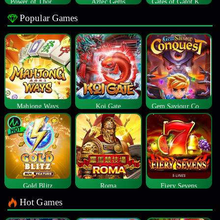
Power of Thor Megaways
Aztec Gems
Gates of Gatot Kaca
Popular Games
Mahjong Ways
Koi Gate
Gem Saviour Conquest
Gold Blitz
Roma
Fiery Sevens
Hot Games