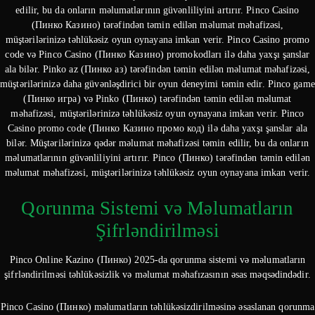
edilir, bu da onların məlumatlarının güvənliliyini artırır. Pinco Casino
(Пинко Казино) tərəfindən təmin edilən məlumat məhafizəsi,
müştərilərinizə təhlükəsiz oyun oynayana imkan verir. Pinco Casino promo
code və Pinco Casino (Пинко Казино) promokodları ilə daha yaxşı şanslar
ala bilər. Pinko az (Пинко аз) tərəfindən təmin edilən məlumat məhafizəsi,
müştərilərinizə daha güvənləşdirici bir oyun deneyimi təmin edir. Pinco game
(Пинко игра) və Pinko (Пинко) tərəfindən təmin edilən məlumat
məhafizəsi, müştərilərinizə təhlükəsiz oyun oynayana imkan verir. Pinco
Casino promo code (Пинко Казино промо код) ilə daha yaxşı şanslar ala
bilər. Müştərilərinizə qədər məlumat məhafizəsi təmin edilir, bu da onların
məlumatlarının güvənliliyini artırır. Pinco (Пинко) tərəfindən təmin edilən
məlumat məhafizəsi, müştərilərinizə təhlükəsiz oyun oynayana imkan verir.
Qorunma Sistemi və Məlumatların
Şifrləndirilməsi
Pinco Online Kazino (Пинко) 2025-da qorunma sistemi və məlumatların
şifrləndirilməsi təhlükəsizlik və məlumat məhafızasının əsas məqsədindədir.
Pinco Casino (Пинко) məlumatların təhlükəsizdirilməsinə əsaslanan qorunma