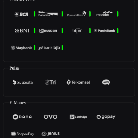
Pulsa
E-Money