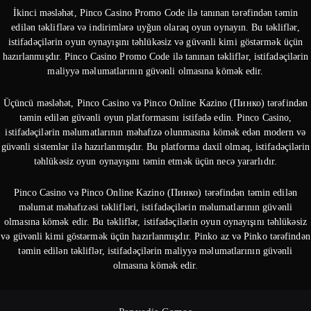
İkinci məsləhət, Pinco Casino Promo Code ilə tanınan tərəfindən təmin
edilən təkliflərə və indirimlərə uyğun olaraq oyun oynayın. Bu təkliflər,
istifadəçilərin oyun oynayışını təhlükəsiz və güvənli kimi göstərmək üçün
hazırlanmışdır. Pinco Casino Promo Code ilə tanınan təkliflər, istifadəçilərin
maliyyə məlumatlarının güvənli olmasına kömək edir.
Üçüncü məsləhət, Pinco Casino və Pinco Online Kazino (Пинко) tərəfindən
təmin edilən güvənli oyun platformasını istifadə edin. Pinco Casino,
istifadəçilərin məlumatlarının məhafızə olunmasına kömək edən modern və
güvənli sistemlər ilə hazırlanmışdır. Bu platforma daxil olmaq, istifadəçilərin
təhlükəsiz oyun oynayışını təmin etmək üçün necə yararlıdır.
Pinco Casino və Pinco Online Kazino (Пинко) tərəfindən təmin edilən
məlumat məhafızəsi təklifləri, istifadəçilərin məlumatlarının güvənli
olmasına kömək edir. Bu təkliflər, istifadəçilərin oyun oynayışını təhlükəsiz
və güvənli kimi göstərmək üçün hazırlanmışdır. Pinko az və Pinko tərəfindən
təmin edilən təkliflər, istifadəçilərin maliyyə məlumatlarının güvənli
olmasına kömək edir.