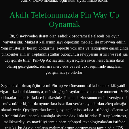
edirik. Əlavə məlumat üçün kuki siyasətimizə baxın.
Akıllı Telefonunuzda Pin Way Up
Oynamak
Bu, 9 səviyyədən ibarət olan sadiqlik proqramı ilə əlaqəli bir oyun
valyutasıdır. Mükafat xallarının sayı depozitin məbləği ilə müəyyən edilir.
Yeni müştərilər hesabı doldurma, e-poçtu yoxlama və təsdiqləmə qarşılığında
pinkoinlər alırlar. Toplanmış xallar ouonçunun səviyyəsini artırır və real jua
dəyişdirilə bilər. Pin-Up AZ saytının ziyarətçiləri şəxsi hesablarına daxil
olaraq gecə-gündüz idmana mərc edə və real vaxt rejimində matçların
gedişini izləyə bilərlər.
Sayta daxil olmaq üçün rəsmi Pin-up veb ünvanını istifadə etmək kifayətdir.
Əgər ölkədə bloklanmışsa, müasir güzgü saytlardan və en este momento VPN
xidmətlərindən istifadə edə bilərsiniz. Pin-up kazinosunun mobil versiyası da
mövcuddur ki, bu da oyunçulara istənilən yerdən oyunlardan zövq almağa
olanak verir. Qeydiyyatdan keçmiş oyunçular isə sadəcə istifadəçi adlarını və
şifrələrini daxil edərək asanlıqla sistemə daxil ola bilərlər. Pin-up kazinosu,
təhlükəsizliyi və məxfiliyi təmin edən qabaqcıl texnologiyalardan istifadə
edir ki, bu da oyunçuların məlumatlarının qorunmasını təmin edir. IOS,