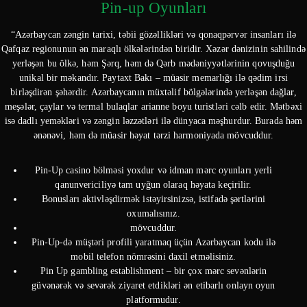
Pin-up Oyunları
“Azərbaycan zəngin tarixi, təbii gözəllikləri və qonaqpərvər insanları ilə
Qafqaz regionunun ən maraqlı ölkələrindən biridir. Xəzər dənizinin sahilində
yerləşən bu ölkə, həm Şərq, həm də Qərb mədəniyyətlərinin qovuşduğu
unikal bir məkandır. Paytaxt Bakı – müasir memarlığı ilə qədim irsi
birləşdirən şəhərdir. Azərbaycanın müxtəlif bölgələrində yerləşən dağlar,
meşələr, çaylar və termal bulaqlar arianne boyu turistləri cəlb edir. Mətbəxi
isə dadlı yeməkləri və zəngin ləzzətləri ilə dünyaca məşhurdur. Burada həm
ənənəvi, həm də müasir həyat tərzi harmoniyada mövcuddur.
Pin-Up casino bölməsi yoxdur və idman mərc oyunları yerli
qanunvericiliyə tam uyğun olaraq həyata keçirilir.
Bonusları aktivləşdirmək istəyirsinizsə, istifadə şərtlərini
oxumalısınız.
mövcuddur.
Pin-Up-də müştəri profili yaratmaq üçün Azərbaycan kodu ilə
mobil telefon nömrəsini daxil etməlisiniz.
Pin Up gambling establishment – bir çox mərc sevənlərin
güvənərək və sevərək ziyaret etdikləri ən etibarlı onlayn oyun
platformudur.