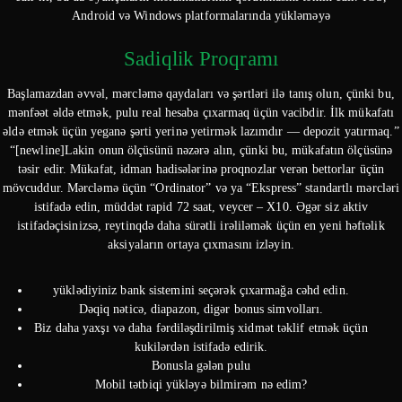
Android və Windows platformalarında yükləməyə
Sadiqlik Proqramı
Başlamazdan əvvəl, mərcləmə qaydaları və şərtləri ilə tanış olun, çünki bu,
mənfəət əldə etmək, pulu real hesaba çıxarmaq üçün vacibdir. İlk mükafatı
əldə etmək üçün yeganə şərti yerinə yetirmək lazımdır — depozit yatırmaq.”
“[newline]Lakin onun ölçüsünü nəzərə alın, çünki bu, mükafatın ölçüsünə
təsir edir. Mükafat, idman hadisələrinə proqnozlar verən bettorlar üçün
mövcuddur. Mərcləmə üçün “Ordinator” və ya “Ekspress” standartlı mərcləri
istifadə edin, müddət rapid 72 saat, veycer – X10. Əgər siz aktiv
istifadəçisinizsə, reytinqdə daha sürətli irəliləmək üçün en yeni həftəlik
aksiyaların ortaya çıxmasını izləyin.
yüklədiyiniz bank sistemini seçərək çıxarmağa cəhd edin.
Dəqiq nəticə, diapazon, digər bonus simvolları.
Biz daha yaxşı və daha fərdiləşdirilmiş xidmət təklif etmək üçün
kukilərdən istifadə edirik.
Bonusla gələn pulu
Mobil tətbiqi yükləyə bilmirəm nə edim?