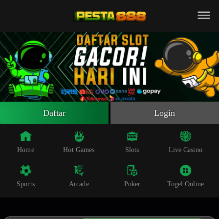
Beranda
Slot Online
Live Casino
Sportsbook
Arcade
Togel Online
Daftar
Login
Poker
Whatsapp
Home
Hot Games
Slots
Live Casino
Telegram
Sports
Arcade
Poker
Togel Online
Livechat