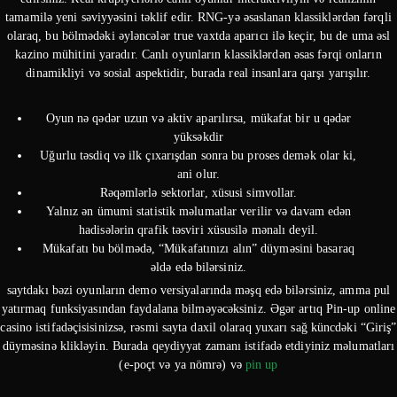
tamamilə yeni səviyyəsini təklif edir. RNG-yə əsaslanan klassiklərdən fərqli
olaraq, bu bölmədəki əyləncələr true vaxtda aparıcı ilə keçir, bu de uma əsl
kazino mühitini yaradır. Canlı oyunların klassiklərdən əsas fərqi onların
dinamikliyi və sosial aspektidir, burada real insanlara qarşı yarışılır.
Oyun nə qədər uzun və aktiv aparılırsa, mükafat bir u qədər
yüksəkdir
Uğurlu təsdiq və ilk çıxarışdan sonra bu proses demək olar ki,
ani olur.
Rəqəmlərlə sektorlar, xüsusi simvollar.
Yalnız ən ümumi statistik məlumatlar verilir və davam edən
hadisələrin qrafik təsviri xüsusilə mənalı deyil.
Mükafatı bu bölmədə, “Mükafatınızı alın” düyməsini basaraq
əldə edə bilərsiniz.
saytdakı bəzi oyunların demo versiyalarında məşq edə bilərsiniz, amma pul
yatırmaq funksiyasından faydalana bilməyəcəksiniz. Əgər artıq Pin-up online
casino istifadəçisisinizsə, rəsmi sayta daxil olaraq yuxarı sağ küncdəki “Giriş”
düyməsinə klikləyin. Burada qeydiyyat zamanı istifadə etdiyiniz məlumatları
(e-poçt və ya nömrə) və
pin up