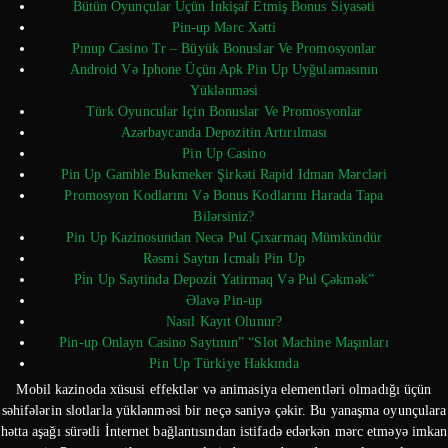
Bütün Oyunçular Üçün İnkişaf Etmiş Bonus Siyasəti
Pin-up Mərc Xətti
Pınup Casino Tr – Büyük Bonuslar Ve Promosyonlar
Android Və Iphone Üçün Apk Pin Up Uyğulamasının
Yüklənməsi
Türk Oyuncular Için Bonuslar Ve Promosyonlar
Azərbaycanda Depozitin Artırılması
Pin Up Casino
Pin Up Gamble Bukmeker Şirkəti Rapid Idman Mərcləri
Promosyon Kodlarını Və Bonus Kodlarını Harada Tapa
Bilərsiniz?
Pin Up Kazinosundan Necə Pul Çıxarmaq Mümkündür
Rəsmi Saytın Icmalı Pin Up
Pi̇n Up Saytinda Depozi̇t Yatirmaq Və Pul Çəkmək”
Əlavə Pin-up
Nasıl Kayıt Olunur?
Pin-up Onlayn Casino Saytının” “Slot Machine Maşınları
Pin Up Türkiye Hakkında
Mobil kazinoda xüsusi effektlər və animasiya elementləri olmadığı üçün
səhifələrin slotlarla yüklənməsi bir neçə saniyə çəkir. Bu yanaşma oyunçulara
hətta aşağı sürətli İnternet bağlantısından istifadə edərkən mərc etməyə imkan