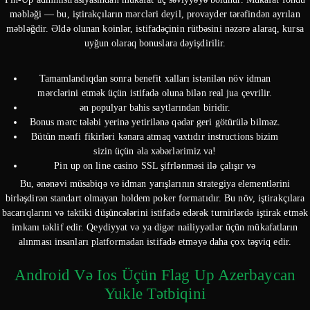
məbləği — bu, iştirakçıların mərcləri deyil, provayder tərəfindən ayrılan
məbləğdir. Əldə olunan koinlər, istifadəçinin rütbəsini nəzərə alaraq, kursa
uyğun olaraq bonuslara dəyişdirilir.
Tamamlandıqdan sonra benefit xalları istənilən növ idman
mərclərini etmək üçün istifadə oluna bilən real jua çevrilir.
ən populyar bahis saytlarından biridir.
Bonus mərc tələbi yerinə yetirilənə qədər geri götürülə bilməz.
Bütün mənfi fikirləri kənara atmaq vaxtıdır instructions bizim
sizin üçün əla xəbərlərimiz va!
Pin up on line casino SSL şifrlənməsi ilə çalışır və
Bu, ənənəvi müsabiqə və idman yarışlarının strategiya elementlərini
birləşdirən standart olmayan holdem poker formatıdır. Bu növ, iştirakçılara
bacarıqlarını və taktiki düşüncələrini istifadə edərək turnirlərdə iştirak etmək
imkanı təklif edir. Qeydiyyat və ya digər nailiyyətlər üçün mükafatların
alınması insanları platformadan istifadə etməyə daha çox təşviq edir.
Android Və Ios Üçün Flag Up Azerbaycan
Yukle Tətbiqini