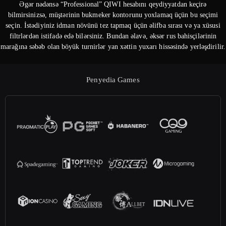
Əgər nədənsə “Professional” QIWI hesabını qeydiyyatdan keçirə
bilmirsinizsə, müştərinin bukmeker kontorunu yoxlamaq üçün bu seçimi
seçin. İstədiyiniz idman növünü tez tapmaq üçün əlifba sırası və ya xüsusi
filtrlərdən istifadə edə bilərsiniz. Bundan əlavə, əksər rus bahisçilərinin
marağına səbəb olan böyük turnirlər yan xəttin yuxarı hissəsində yerləşdirilir.
Penyedia Games