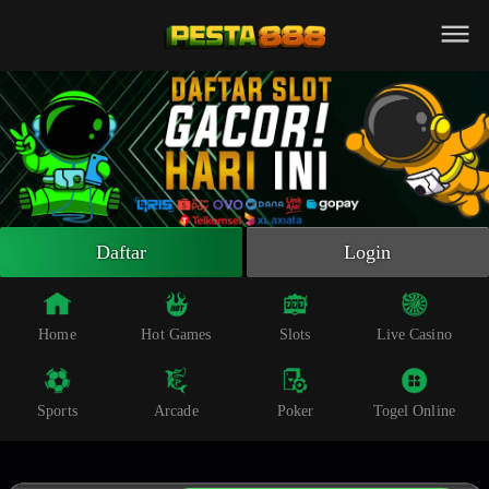
Beranda
Slot Online
Live Casino
Sportsbook
Arcade
Togel Online
Daftar
Login
Poker
Whatsapp
Home
Hot Games
Slots
Live Casino
Telegram
Sports
Arcade
Poker
Togel Online
Livechat