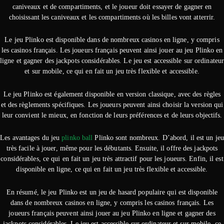
caniveaux et de compartiments, et le joueur doit essayer de gagner en
choisissant les caniveaux et les compartiments où les billes vont atterrir.
Le jeu Plinko est disponible dans de nombreux casinos en ligne, y compris
les casinos français. Les joueurs français peuvent ainsi jouer au jeu Plinko en
ligne et gagner des jackpots considérables. Le jeu est accessible sur ordinateu
et sur mobile, ce qui en fait un jeu très flexible et accessible.
Le jeu Plinko est également disponible en version classique, avec des règles
et des règlements spécifiques. Les joueurs peuvent ainsi choisir la version qui
leur convient le mieux, en fonction de leurs préférences et de leurs objectifs.
Les avantages du jeu
plinko ball
Plinko sont nombreux. D’abord, il est un jeu
très facile à jouer, même pour les débutants. Ensuite, il offre des jackpots
considérables, ce qui en fait un jeu très attractif pour les joueurs. Enfin, il est
disponible en ligne, ce qui en fait un jeu très flexible et accessible.
En résumé, le jeu Plinko est un jeu de hasard populaire qui est disponible
dans de nombreux casinos en ligne, y compris les casinos français. Les
joueurs français peuvent ainsi jouer au jeu Plinko en ligne et gagner des
jackpots considérables. Le jeu est accessible sur ordinateur et sur mobile, ce