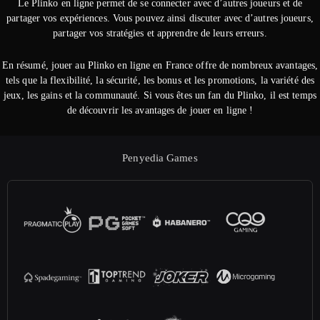
Le Plinko en ligne permet de se connecter avec d’autres joueurs et de
partager vos expériences. Vous pouvez ainsi discuter avec d’autres joueurs,
partager vos stratégies et apprendre de leurs erreurs.
En résumé, jouer au Plinko en ligne en France offre de nombreux avantages,
tels que la flexibilité, la sécurité, les bonus et les promotions, la variété des
jeux, les gains et la communauté. Si vous êtes un fan du Plinko, il est temps
de découvrir les avantages de jouer en ligne !
Penyedia Games