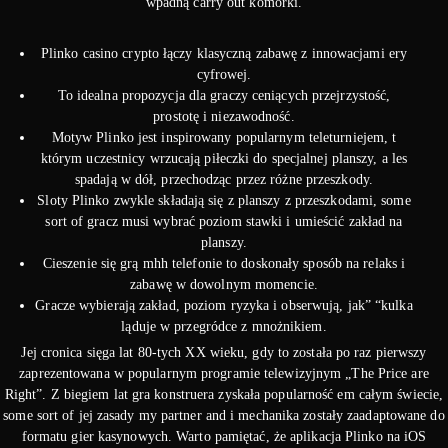
wpadną carry out komórki.
Plinko casino crypto łączy klasyczną zabawę z innowacjami ery
cyfrowej.
To idealna propozycja dla graczy ceniących przejrzystość,
prostotę i niezawodność.
Motyw Plinko jest inspirowany popularnym teleturniejem, t
którym uczestnicy wrzucają piłeczki do specjalnej planszy, a les
spadają w dół, przechodząc przez różne przeszkody.
Sloty Plinko zwykle składają się z planszy z przeszkodami, some
sort of gracz musi wybrać poziom stawki i umieścić zakład na
planszy.
Cieszenie się grą mhh telefonie to doskonały sposób na relaks i
zabawę w dowolnym momencie.
Gracze wybierają zakład, poziom ryzyka i obserwują, jak” “kulka
ląduje w przegródce z mnożnikiem.
Jej cronica sięga lat 80-tych XX wieku, gdy to została po raz pierwszy
zaprezentowana w popularnym programie telewizyjnym „The Price are
Right”. Z biegiem lat gra konstruera zyskała popularność em całym świecie,
some sort of jej zasady my partner and i mechanika zostały zaadaptowane do
formatu gier kasynowych. Warto pamiętać, że aplikacja Plinko na iOS