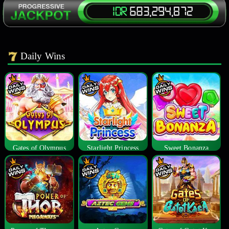
Daily Wins
Gates of Olympus
Starlight Princess
Sweet Bonanza