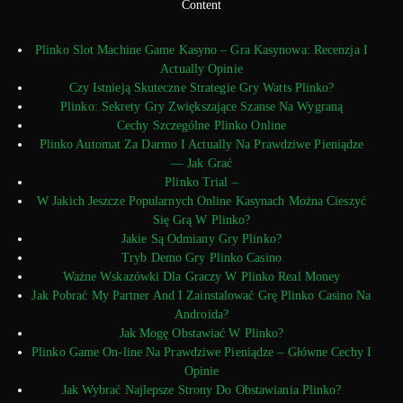
Content
Plinko Slot Machine Game Kasyno – Gra Kasynowa: Recenzja I
Actually Opinie
Czy Istnieją Skuteczne Strategie Gry Watts Plinko?
Plinko: Sekrety Gry Zwiększające Szanse Na Wygraną
Cechy Szczególne Plinko Online
Plinko Automat Za Darmo I Actually Na Prawdziwe Pieniądze
— Jak Grać
Plinko Trial –
W Jakich Jeszcze Popularnych Online Kasynach Można Cieszyć
Się Grą W Plinko?
Jakie Są Odmiany Gry Plinko?
Tryb Demo Gry Plinko Casino
Ważne Wskazówki Dla Graczy W Plinko Real Money
Jak Pobrać My Partner And I Zainstalować Grę Plinko Casino Na
Androida?
Jak Mogę Obstawiać W Plinko?
Plinko Game On-line Na Prawdziwe Pieniądze – Główne Cechy I
Opinie
Jak Wybrać Najlepsze Strony Do Obstawiania Plinko?