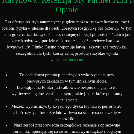
Kasynowa: Recenzja My Partner And I
Opinie
Gra oferuje też tryb automatyczny, gdzie możesz ustawić liczbę rzutów i
poziom ryzyka – idealne dla osób lubiących rozgrywkę bez przerwy. W tym
celu gracz może skorzystać unces dostępnych opcji płatności,” “takich jak
karty kredytowe, portfele elektroniczne bądź przelewy bankowe,
kryptowaluty. Plinko Casino proponuje łatwą i ekscytującą rozrywkę,
szczególnie dla tych, którzy cenią prostotę i szybkie wyniki
hwhproductions.com
.
To dodatkowa premia pieniężną do wykorzystania przy
pierwszych zakładach w tym unikalnym slocie.
Bez wątpienia Plinko jest całkowicie bezpieczną grą, to ile
wybierzesz legalne, zaufane kasyno, takie jak te, które polecamy
na tej stronie.
Możesz wybrać użyć tylko jednego dysku lub nawet perform 20,
a ilość użytych bezpośrednio wpływa na szanse na uderzenie w
mnożniki.
Nasz zespół przeprowadza szczegółowe recenzje i opracowuje
poradniki, opierając się na swoim uczciwym osądzie i bogatym