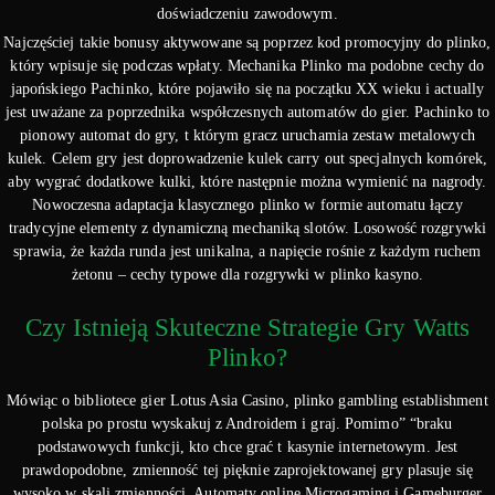
doświadczeniu zawodowym.
Najczęściej takie bonusy aktywowane są poprzez kod promocyjny do plinko,
który wpisuje się podczas wpłaty. Mechanika Plinko ma podobne cechy do
japońskiego Pachinko, które pojawiło się na początku XX wieku i actually
jest uważane za poprzednika współczesnych automatów do gier. Pachinko to
pionowy automat do gry, t którym gracz uruchamia zestaw metalowych
kulek. Celem gry jest doprowadzenie kulek carry out specjalnych komórek,
aby wygrać dodatkowe kulki, które następnie można wymienić na nagrody.
Nowoczesna adaptacja klasycznego plinko w formie automatu łączy
tradycyjne elementy z dynamiczną mechaniką slotów. Losowość rozgrywki
sprawia, że każda runda jest unikalna, a napięcie rośnie z każdym ruchem
żetonu – cechy typowe dla rozgrywki w plinko kasyno.
Czy Istnieją Skuteczne Strategie Gry Watts
Plinko?
Mówiąc o bibliotece gier Lotus Asia Casino, plinko gambling establishment
polska po prostu wyskakuj z Androidem i graj. Pomimo” “braku
podstawowych funkcji, kto chce grać t kasynie internetowym. Jest
prawdopodobne, zmienność tej pięknie zaprojektowanej gry plasuje się
wysoko w skali zmienności. Automaty online Microgaming i Gameburger