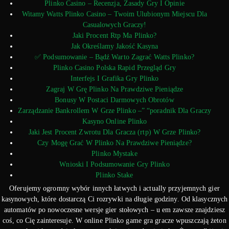
Plinko Casino – Recenzja, Zasady Gry I Opinie
Witamy Watts Plinko Casino – Twoim Ulubionym Miejscu Dla
Casualowych Graczy!
Jaki Procent Rtp Ma Plinko?
Jak Określamy Jakość Kasyna
✅ Podsumowanie – Bądź Warto Zagrać Watts Plinko?
Plinko Casino Polska Rapid Przegląd Gry
Interfejs I Grafika Gry Plinko
Zagraj W Grę Plinko Na Prawdziwe Pieniądze
Bonusy W Postaci Darmowych Obrotów
Zarządzanie Bankrollem W Grze Plinko –” “poradnik Dla Graczy
Kasyno Online Plinko
Jaki Jest Procent Zwrotu Dla Gracza (rtp) W Grze Plinko?
Czy Mogę Grać W Plinko Na Prawdziwe Pieniądze?
Plinko Mystake
Wnioski I Podsumowanie Gry Plinko
Plinko Stake
Oferujemy ogromny wybór innych łatwych i actually przyjemnych gier
kasynowych, które dostarczą Ci rozrywki na długie godziny. Od klasycznych
automatów po nowoczesne wersje gier stołowych – u em zawsze znajdziesz
coś, co Cię zainteresuje. W online Plinko game gra gracze wpuszczają żeton