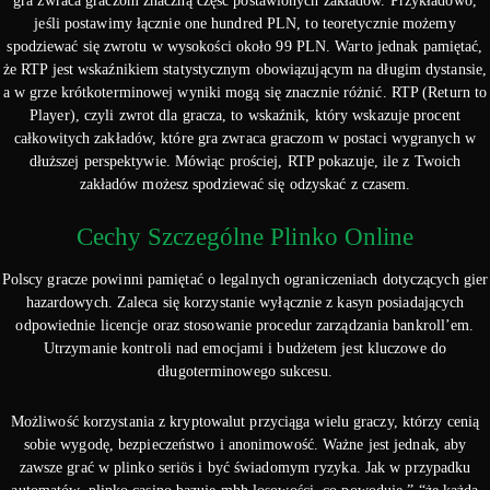
gra zwraca graczom znaczną część postawionych zakładów. Przykładowo,
jeśli postawimy łącznie one hundred PLN, to teoretycznie możemy
spodziewać się zwrotu w wysokości około 99 PLN. Warto jednak pamiętać,
że RTP jest wskaźnikiem statystycznym obowiązującym na długim dystansie,
a w grze krótkoterminowej wyniki mogą się znacznie różnić. RTP (Return to
Player), czyli zwrot dla gracza, to wskaźnik, który wskazuje procent
całkowitych zakładów, które gra zwraca graczom w postaci wygranych w
dłuższej perspektywie. Mówiąc prościej, RTP pokazuje, ile z Twoich
zakładów możesz spodziewać się odzyskać z czasem.
Cechy Szczególne Plinko Online
Polscy gracze powinni pamiętać o legalnych ograniczeniach dotyczących gier
hazardowych. Zaleca się korzystanie wyłącznie z kasyn posiadających
odpowiednie licencje oraz stosowanie procedur zarządzania bankroll’em.
Utrzymanie kontroli nad emocjami i budżetem jest kluczowe do
długoterminowego sukcesu.
Możliwość korzystania z kryptowalut przyciąga wielu graczy, którzy cenią
sobie wygodę, bezpieczeństwo i anonimowość. Ważne jest jednak, aby
zawsze grać w plinko seriös i być świadomym ryzyka. Jak w przypadku