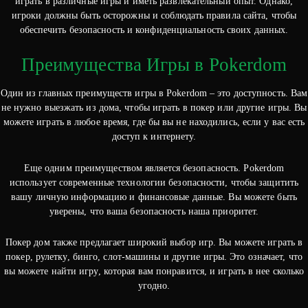
играть в различные игры и иметь развлекательный опыт. Однако,
игроки должны быть осторожны и соблюдать правила сайта, чтобы
обеспечить безопасность и конфиденциальность своих данных.
Преимущества Игры в Pokerdom
Один из главных преимуществ игры в Pokerdom – это доступность. Вам
не нужно выезжать из дома, чтобы играть в покер или другие игры. Вы
можете играть в любое время, где бы вы не находились, если у вас есть
доступ к интернету.
Еще одним преимуществом является безопасность. Pokerdom
использует современные технологии безопасности, чтобы защитить
вашу личную информацию и финансовые данные. Вы можете быть
уверены, что ваша безопасность наша приоритет.
Покер дом также предлагает широкий выбор игр. Вы можете играть в
покер, рулетку, бинго, слот-машины и другие игры. Это означает, что
вы можете найти игру, которая вам понравится, и играть в нее сколько
угодно.