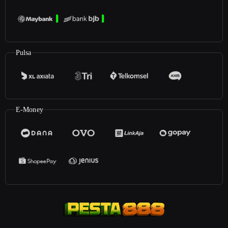
Pulsa
E-Money