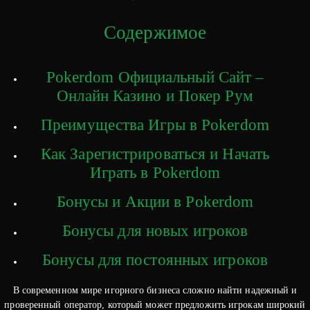
Содержимое
Pokerdom Официальный Сайт –
Онлайн Казино и Покер Рум
Преимущества Игры в Pokerdom
Как Зарегистрироваться и Начать
Играть в Pokerdom
Бонусы и Акции в Pokerdom
Бонусы для новых игроков
Бонусы для постоянных игроков
В современном мире игорного бизнеса сложно найти надежный и
проверенный оператор, который может предложить игрокам широкий