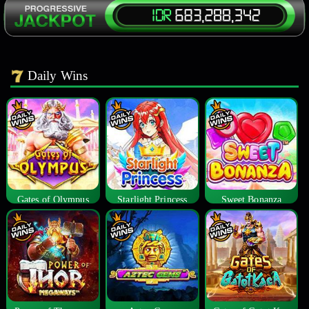
Daily Wins
Gates of Olympus
Starlight Princess
Sweet Bonanza