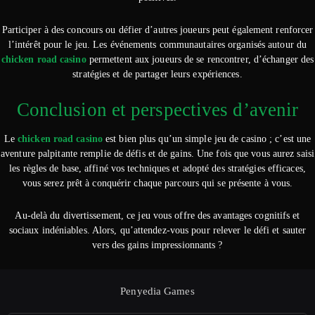
Participer à des concours ou défier d’autres joueurs peut également renforcer
l’intérêt pour le jeu. Les événements communautaires organisés autour du
chicken road casino
permettent aux joueurs de se rencontrer, d’échanger des
stratégies et de partager leurs expériences.
Conclusion et perspectives d’avenir
Le
chicken road casino
est bien plus qu’un simple jeu de casino ; c’est une
aventure palpitante remplie de défis et de gains. Une fois que vous aurez saisi
les règles de base, affiné vos techniques et adopté des stratégies efficaces,
vous serez prêt à conquérir chaque parcours qui se présente à vous.
Au-delà du divertissement, ce jeu vous offre des avantages cognitifs et
sociaux indéniables. Alors, qu’attendez-vous pour relever le défi et sauter
vers des gains impressionnants ?
Penyedia Games