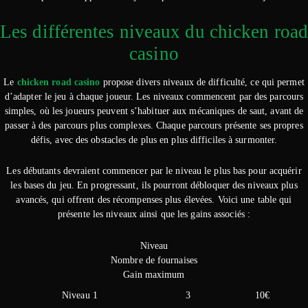
Les différentes niveaux du chicken road
casino
Le
chicken road casino
propose divers niveaux de difficulté, ce qui permet
d’adapter le jeu à chaque joueur. Les niveaux commencent par des parcours
simples, où les joueurs peuvent s’habituer aux mécaniques de saut, avant de
passer à des parcours plus complexes. Chaque parcours présente ses propres
défis, avec des obstacles de plus en plus difficiles à surmonter.
Les débutants devraient commencer par le niveau le plus bas pour acquérir
les bases du jeu. En progressant, ils pourront débloquer des niveaux plus
avancés, qui offrent des récompenses plus élevées. Voici une table qui
présente les niveaux ainsi que les gains associés :
Niveau
Nombre de fournaises
Gain maximum
Niveau 1
3
10€