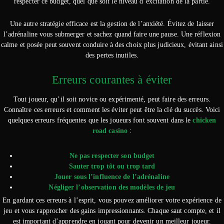
respecter ce budget, quel que soit le niveau d’excitation de la partie.
Une autre stratégie efficace est la gestion de l’anxiété. Évitez de laisser
l’adrénaline vous submerger et sachez quand faire une pause. Une réflexion
calme et posée peut souvent conduire à des choix plus judicieux, évitant ainsi
des pertes inutiles.
Erreurs courantes à éviter
Tout joueur, qu’il soit novice ou expérimenté, peut faire des erreurs.
Connaître ces erreurs et comment les éviter peut être la clé du succès. Voici
quelques erreurs fréquentes que les joueurs font souvent dans le
chicken
road casino
:
Ne pas respecter son budget
Sauter trop tôt ou trop tard
Jouer sous l’influence de l’adrénaline
Négliger l’observation des modèles de jeu
En gardant ces erreurs à l’esprit, vous pouvez améliorer votre expérience de
jeu et vous rapprocher des gains impressionnants. Chaque saut compte, et il
est important d’apprendre en jouant pour devenir un meilleur joueur.