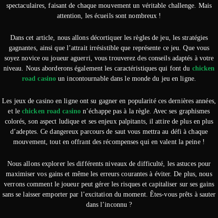
spectaculaires, faisant de chaque mouvement un véritable challenge. Mais
attention, les écueils sont nombreux !
Dans cet article, nous allons décortiquer les règles de jeu, les stratégies
gagnantes, ainsi que l’attrait irrésistible que représente ce jeu. Que vous
soyez novice ou joueur aguerri, vous trouverez des conseils adaptés à votre
niveau. Nous aborderons également les caractéristiques qui font du
chicken
road casino
un incontournable dans le monde du jeu en ligne.
Les jeux de casino en ligne ont su gagner en popularité ces dernières années,
et le
chicken road casino
n’échappe pas à la règle. Avec ses graphismes
colorés, son aspect ludique et ses enjeux palpitants, il attire de plus en plus
d’adeptes. Ce dangereux parcours de saut vous mettra au défi à chaque
mouvement, tout en offrant des récompenses qui en valent la peine !
Nous allons explorer les différents niveaux de difficulté, les astuces pour
maximiser vos gains et même les erreurs courantes à éviter. De plus, nous
verrons comment le joueur peut gérer les risques et capitaliser sur ses gains
sans se laisser emporter par l’excitation du moment. Êtes-vous prêts à sauter
dans l’inconnu ?